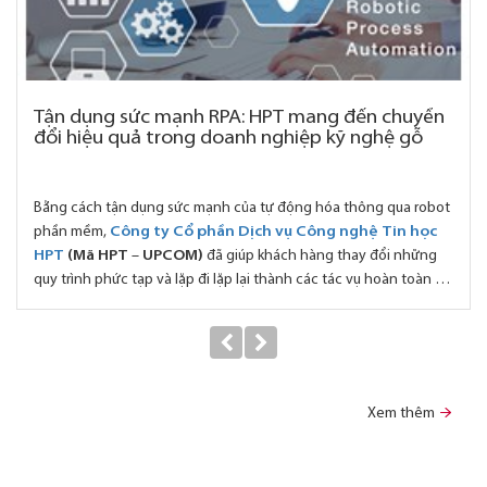
Tận dụng sức mạnh RPA: HPT mang đến chuyển
đổi hiệu quả trong doanh nghiệp kỹ nghệ gỗ
Bằng cách tận dụng sức mạnh của tự động hóa thông qua robot
phần mềm,
Công ty Cổ phần Dịch vụ Công nghệ Tin học
HPT
(Mã HPT
–
UPCOM)
đã giúp khách hàng thay đổi những
quy trình phức tạp và lặp đi lặp lại thành các tác vụ hoàn toàn tự
động và hiệu quả hơn. RPA được ứng dụng trong rất nhiều
ngành nghề, ngay cả những ngành tưởng chừng chỉ hoạt động
theo kiểu truyền thống.
Xem thêm