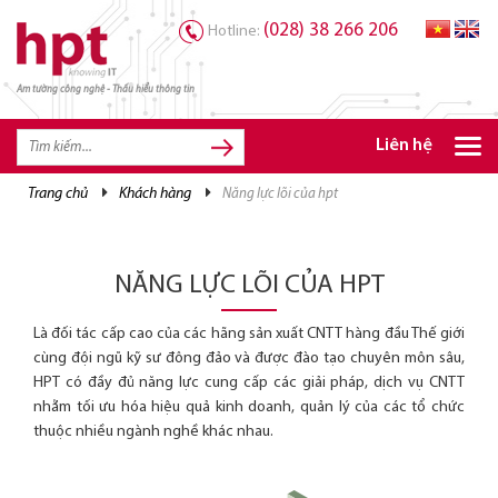
(028) 38 266 206
Hotline:
Am tường công nghệ - Thấu hiểu thông tin
TRANG CHỦ
TRANG CHỦ
Liên hệ
SẢN PHẨM HPT
trang chủ
khách hàng
năng lực lõi của hpt
GIẢI PHÁP
DỊCH VỤ
NĂNG LỰC LÕI CỦA HPT
TRI THỨC
Là đối tác cấp cao của các hãng sản xuất CNTT hàng đầu Thế giới
CƠ HỘI NGHỀ NGHIỆP
cùng đội ngũ kỹ sư đông đảo và được đào tạo chuyên môn sâu,
HPT có đầy đủ năng lực cung cấp các giải pháp, dịch vụ CNTT
nhằm tối ưu hóa hiệu quả kinh doanh, quản lý của các tổ chức
thuộc nhiều ngành nghề khác nhau.