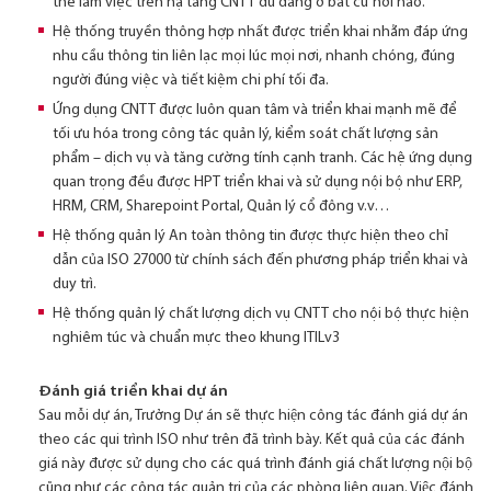
thể làm việc trên hạ tầng CNTT dù đang ở bất cứ nơi nào.
Hệ thống truyền thông hợp nhất được triển khai nhằm đáp ứng
nhu cầu thông tin liên lạc mọi lúc mọi nơi, nhanh chóng, đúng
người đúng việc và tiết kiệm chi phí tối đa.
Ứng dụng CNTT được luôn quan tâm và triển khai mạnh mẽ để
tối ưu hóa trong công tác quản lý, kiểm soát chất lượng sản
phẩm – dịch vụ và tăng cường tính cạnh tranh. Các hệ ứng dụng
quan trọng đều được HPT triển khai và sử dụng nội bộ như ERP,
HRM, CRM, Sharepoint Portal, Quản lý cổ đông v.v…
Hệ thống quản lý An toàn thông tin được thực hiện theo chỉ
dẫn của ISO 27000 từ chính sách đến phương pháp triển khai và
duy trì.
Hệ thống quản lý chất lượng dịch vụ CNTT cho nội bộ thực hiện
nghiêm túc và chuẩn mực theo khung ITILv3
Đánh giá triển khai dự án
Sau mỗi dự án, Trưởng Dự án sẽ thực hiện công tác đánh giá dự án
theo các qui trình ISO như trên đã trình bày. Kết quả của các đánh
giá này được sử dụng cho các quá trình đánh giá chất lượng nội bộ
cũng như các công tác quản trị của các phòng liên quan. Việc đánh