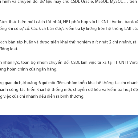
cấu hình và chuyển đổi dữ liệu máy chủ CSDL Oracle, MSSQL, MySQL,… trên
 được thực hiện một cách tốt nhất, HPT phối hợp với TT CNTT Vietin- bank 
ống khi có sự cố. Các kịch bản được kiểm tra kỹ lưỡng trên hệ thống LAB của
 kịch bản tập huấn và được triển khai thử nghiệm ở ít nhất 2 chi nhánh, rà 
đồng loạt.
 nhân lực, toàn bộ nhóm chuyển đổi CSDL làm việc từ xa tại TT CNTT Viet
ạng hoàn chỉnh của ngân hàng.
g giao dịch, khoảng 6 giờ mỗi đêm, nhóm triển khai hệ thống tại chi nhá
hành công tác triển khai hệ thống mới, chuyển dữ liệu và kiểm tra hoạt
g việc của chi nhánh đều diễn ra bình thường.