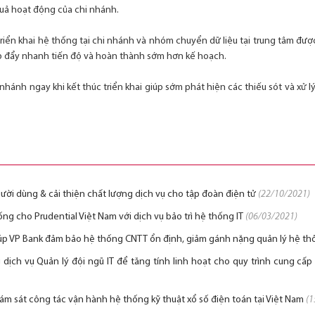
uả hoạt động của chi nhánh.
triển khai hệ thống tại chi nhánh và nhóm chuyển dữ liệu tại trung tâm đượ
giúp đẩy nhanh tiến độ và hoàn thành sớm hơn kế hoạch.
i nhánh ngay khi kết thúc triển khai giúp sớm phát hiện các thiếu sót và xử 
gười dùng & cải thiện chất lượng dịch vụ cho tập đoàn điện tử
(22/10/2021)
hống cho Prudential Việt Nam với dịch vụ bảo trì hệ thống IT
(06/03/2021)
giúp VP Bank đảm bảo hệ thống CNTT ổn định, giảm gánh nặng quản lý hệ t
 dịch vụ Quản lý đội ngũ IT để tăng tính linh hoạt cho quy trình cung cấp
iám sát công tác vận hành hệ thống kỹ thuật xổ số điện toán tại Việt Nam
(1