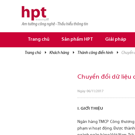
Am tường công nghệ - Thấu hiểu thông tin
TRANG CHỦ
TRANG CHỦ
Trang chủ
Sản phẩm HPT
Giải pháp
SẢN PHẨM HPT
trang chủ
khách hàng
thành công điển hình
chuyển 
GIẢI PHÁP
DỊCH VỤ
Chuyển đổi dữ liệu
TRI THỨC
Ngày 06/11/2017
CƠ HỘI NGHỀ NGHIỆP
I. GIỚI THIỆU
Ngân hàng TMCP Công thương Vi
phạm vi hoạt động. Được thành l