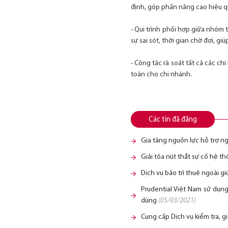
định, góp phần nâng cao hiệu q
- Qui trình phối hợp giữa nhóm 
sự sai sót, thời gian chờ đợi, 
- Công tác rà soát tất cả các ch
toàn cho chi nhánh.
Các tin đã đăng
Gia tăng nguồn lực hỗ trợ n
Giải tỏa nút thắt sự cố hệ t
Dịch vụ bảo trì thuê ngoài 
Prudential Việt Nam sử dụng
dùng
(05/03/2021)
Cung cấp Dịch vụ kiểm tra, g