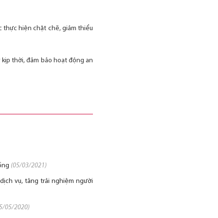
c thực hiện chặt chẽ, giảm thiểu
lý kịp thời, đảm bảo hoạt động an
hống
(05/03/2021)
 dịch vụ, tăng trải nghiệm người
5/05/2020)