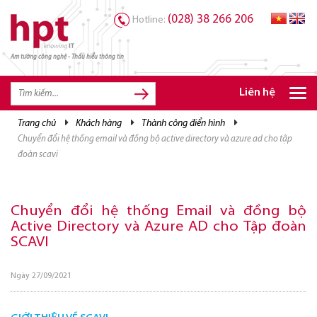
(028) 38 266 206
Hotline:
Am tường công nghệ - Thấu hiểu thông tin
TRANG CHỦ
TRANG CHỦ
Liên hệ
SẢN PHẨM HPT
trang chủ
khách hàng
thành công điển hình
chuyển đổi hệ thống email và đồng bộ active directory và azure ad cho tập
GIẢI PHÁP
đoàn scavi
DỊCH VỤ
TRI THỨC
Chuyển đổi hệ thống Email và đồng bộ
Active Directory và Azure AD cho Tập đoàn
CƠ HỘI NGHỀ NGHIỆP
SCAVI
Ngày 27/09/2021