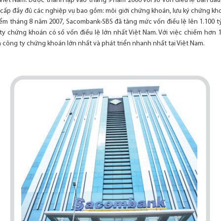
 Việt Nam. Được thành lập vào tháng 9 năm 2006 với số vốn điều lệ ban đầu
cấp đầy đủ các nghiệp vụ bao gồm: môi giới chứng khoán, lưu ký chứng kh
iểm tháng 8 năm 2007, Sacombank-SBS đã tăng mức vốn điều lệ lên 1.100 t
ty chứng khoán có số vốn điều lệ lớn nhất Việt Nam. Với việc chiếm hơn 1
 công ty chứng khoán lớn nhất và phát triển nhanh nhất tại Việt Nam.