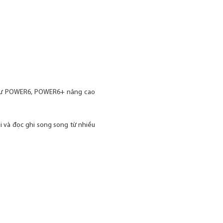
t như POWER6, POWER6+ nâng cao
i và đọc ghi song song từ nhiều