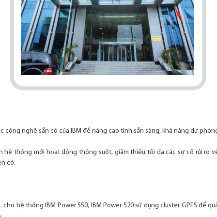
các công nghệ sẵn có của IBM để nâng cao tính sẵn sàng, khả năng dự phòng v
ên hệ thống mới hoạt động thông suốt, giảm thiếu tối đa các sự cố rủi ro 
ện có.
X5L cho hệ thống IBM Power 550, IBM Power 520 sử dụng cluster GPFS để quản
.