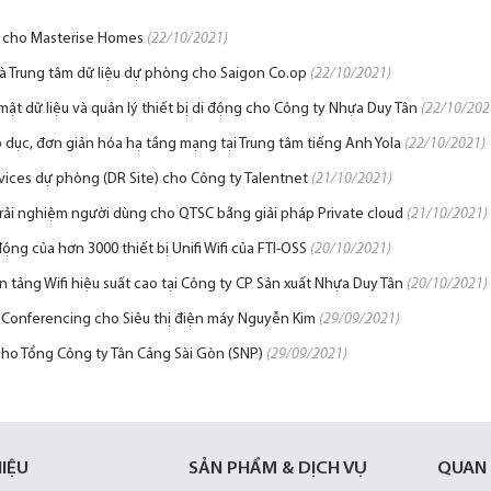
tụ cho Masterise Homes
(22/10/2021)
 và Trung tâm dữ liệu dự phòng cho Saigon Co.op
(22/10/2021)
 mật dữ liệu và quản lý thiết bị di động cho Công ty Nhựa Duy Tân
(22/10/202
o dục, đơn giản hóa hạ tầng mạng tại Trung tâm tiếng Anh Yola
(22/10/2021)
ices dự phòng (DR Site) cho Công ty Talentnet
(21/10/2021)
 trải nghiệm người dùng cho QTSC bằng giải pháp Private cloud
(21/10/2021)
ng của hơn 3000 thiết bị Unifi Wifi của FTI-OSS
(20/10/2021)
 tảng Wifi hiệu suất cao tại Công ty CP Sản xuất Nhựa Duy Tân
(20/10/2021)
p Conferencing cho Siêu thị điện máy Nguyễn Kim
(29/09/2021)
cho Tổng Công ty Tân Cảng Sài Gòn (SNP)
(29/09/2021)
HIỆU
SẢN PHẨM & DỊCH VỤ
QUAN