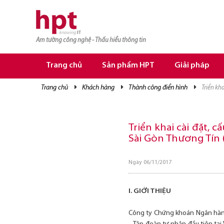
Am tường công nghệ - Thấu hiểu thông tin
TRANG CHỦ
TRANG CHỦ
Trang chủ
Sản phẩm HPT
Giải pháp
SẢN PHẨM HPT
trang chủ
khách hàng
thành công điển hình
triển k
GIẢI PHÁP
DỊCH VỤ
Triển khai cài đặt,
Sài Gòn Thương Tín
TRI THỨC
CƠ HỘI NGHỀ NGHIỆP
Ngày 06/11/2017
I. GIỚI THIỆU
Công ty Chứng khoán Ngân hàng