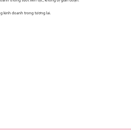
anh thông suốt liên tục, không bị gián đoạn.
g kinh doanh trong tương lai.