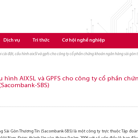
Dịch vụ
Tri thức
Cơ hội nghề nghiệp
hai cài đặt, cấu hình aix5l và gpfs cho công ty cổ phần chứng khoán ngân hàng sài gò
 cấu hình AIX5L và GPFS cho công ty cổ phần c
 (Sacombank-SBS)
 Sài Gòn Thương Tín (Sacombank-SBS) là một công ty trực thuộc Tập đoà