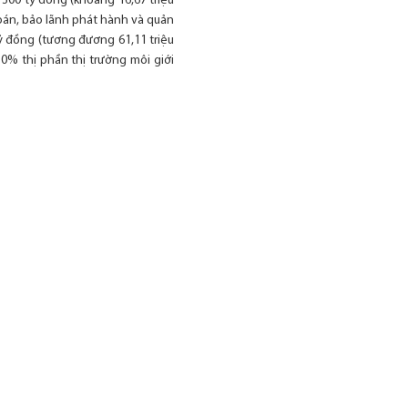
 300 tỷ đồng (khoảng 16,67 triệu
oán, bảo lãnh phát hành và quản
ỷ đồng (tương đương 61,11 triệu
0% thị phần thị trường môi giới