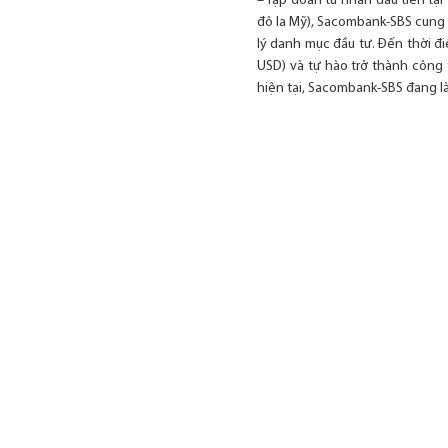
– Tập đoàn tư nhân đầu tiên tại
đô la Mỹ), Sacombank-SBS cung 
lý danh mục đầu tư. Đến thời đ
USD) và tự hào trở thành công 
hiện tại, Sacombank-SBS đang là