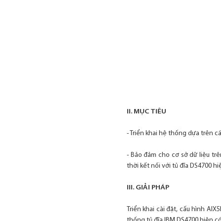
II. MỤC TIÊU
- Triển khai hệ thống dựa trên 
- Bảo đảm cho cơ sở dữ liệu tr
thời kết nối với tủ đĩa DS4700 hi
III. GIẢI PHÁP
Triển khai cài đặt, cấu hình AI
thống tủ đĩa IBM DS4700 hiện có