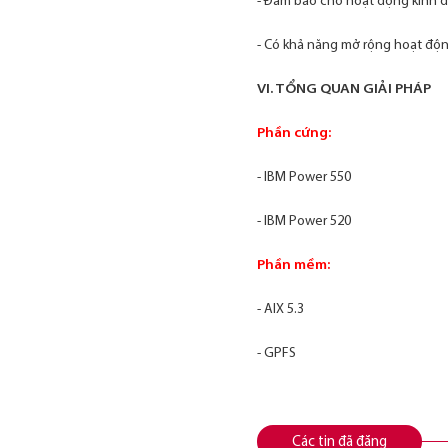
- Đảm bảo cho hoạt động kinh do
- Có khả năng mở rộng hoạt độn
VI. TỔNG QUAN GIẢI PHÁP
Phần cứng:
- IBM Power 550
- IBM Power 520
Phần mềm:
- AIX 5.3
- GPFS
Các tin đã đăng