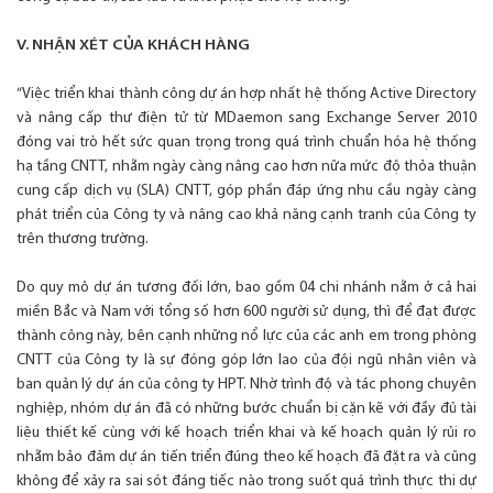
V. NHẬN XÉT CỦA KHÁCH HÀNG
“Việc triển khai thành công dự án hợp nhất hệ thống Active Directory
và nâng cấp thư điện tử từ MDaemon sang Exchange Server 2010
đóng vai trò hết sức quan trọng trong quá trình chuẩn hóa hệ thống
hạ tầng CNTT, nhằm ngày càng nâng cao hơn nữa mức độ thỏa thuận
cung cấp dịch vụ (SLA) CNTT, góp phần đáp ứng nhu cầu ngày càng
phát triển của Công ty và nâng cao khả năng cạnh tranh của Công ty
trên thương trường.
Do quy mô dự án tương đối lớn, bao gồm 04 chi nhánh nằm ở cả hai
miền Bắc và Nam với tổng số hơn 600 người sử dụng, thì để đạt được
thành công này, bên cạnh những nổ lực của các anh em trong phòng
CNTT của Công ty là sự đóng góp lớn lao của đội ngũ nhân viên và
ban quản lý dự án của công ty HPT. Nhờ trình độ và tác phong chuyên
nghiệp, nhóm dự án đã có những bước chuẩn bị cặn kẽ với đầy đủ tài
liệu thiết kế cùng với kế hoạch triển khai và kế hoạch quản lý rủi ro
nhằm bảo đảm dự án tiến triển đúng theo kế hoạch đã đặt ra và cũng
không để xảy ra sai sót đáng tiếc nào trong suốt quá trình thực thi dự