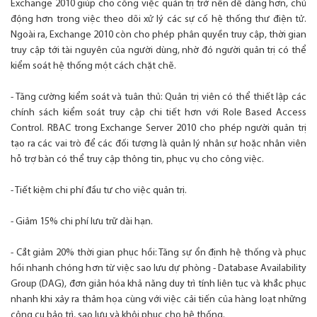
Exchange 2010 giúp cho công việc quản trị trở nên dễ dàng hơn, chủ
động hơn trong việc theo dõi xử lý các sự cố hệ thống thư điện tử.
Ngoài ra, Exchange 2010 còn cho phép phân quyền truy cập, thời gian
truy cập tới tài nguyên của người dùng, nhờ đó người quản trị có thể
kiểm soát hệ thống một cách chặt chẽ.
- Tăng cường kiểm soát và tuân thủ: Quản trị viên có thể thiết lập các
chính sách kiểm soát truy cập chi tiết hơn với Role Based Access
Control. RBAC trong Exchange Server 2010 cho phép người quản trị
tạo ra các vai trò để các đối tượng là quản lý nhân sự hoặc nhân viên
hỗ trợ bàn có thể truy cập thông tin, phục vụ cho công việc.
- Tiết kiệm chi phí đầu tư cho việc quản trị.
- Giảm 15% chi phí lưu trữ dài hạn.
- Cắt giảm 20% thời gian phục hồi: Tăng sự ổn định hệ thống và phục
hồi nhanh chóng hơn từ việc sao lưu dự phòng - Database Availability
Group (DAG), đơn giản hóa khả năng duy trì tính liên tục và khắc phục
nhanh khi xảy ra thảm họa cùng với việc cải tiến của hàng loạt những
công cụ bảo trì, sao lưu và khôi phục cho hệ thống.