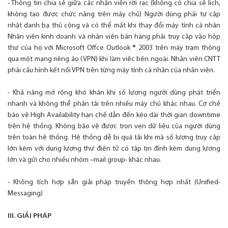
- Thông tin chia sẻ giữa các nhân viên rời rạc (không có chia sẻ lịch,
không tạo được chức năng trên máy chủ) Người dùng phải tự cập
nhật danh bạ thủ công và có thể mất khi thay đổi máy tính cá nhân
Nhân viên kinh doanh và nhân viên bán hàng phải truy cập vào hộp
thư của họ với Microsoft Offce Outlook ® 2003 trên máy trạm thông
qua một mạng riêng ảo (VPN) khi làm việc bên ngoài. Nhân viên CNTT
phải cấu hình kết nối VPN trên từng máy tính cá nhân của nhân viên.
- Khả năng mở rộng khó khăn khi số lượng người dùng phát triển
nhanh và không thể phân tải trên nhiều máy chủ khác nhau. Cơ chế
bảo vệ High Availability hạn chế dẫn đến kéo dài thời gian downtime
trên hệ thống. Không bảo vệ được trọn vẹn dữ liệu của người dùng
trên toàn hệ thống. Hệ thống dễ bị quá tải khi mà số lượng truy cập
lớn kèm với dung lượng thư điện tử có tập tin đính kèm dung lượng
lớn và gửi cho nhiều nhóm –mail group- khác nhau.
- Không tích hợp sẵn giải pháp truyền thông hợp nhất (Unified-
Messaging)
III. GIẢI PHÁP