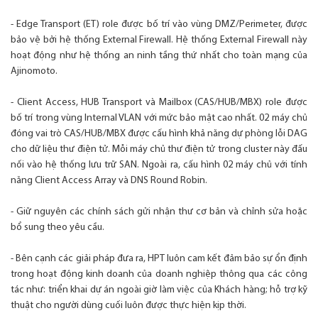
- Edge Transport (ET) role được bố trí vào vùng DMZ/Perimeter, được
bảo vệ bởi hệ thống External Firewall. Hệ thống External Firewall này
hoạt động như hệ thống an ninh tầng thứ nhất cho toàn mạng của
Ajinomoto.
- Client Access, HUB Transport và Mailbox (CAS/HUB/MBX) role được
bố trí trong vùng Internal VLAN với mức bảo mật cao nhất. 02 máy chủ
đóng vai trò CAS/HUB/MBX được cấu hình khả năng dự phòng lỗi DAG
cho dữ liệu thư điện tử. Mỗi máy chủ thư điện tử trong cluster này đấu
nối vào hệ thống lưu trữ SAN. Ngoài ra, cấu hình 02 máy chủ với tính
năng Client Access Array và DNS Round Robin.
- Giữ nguyên các chính sách gửi nhận thư cơ bản và chỉnh sửa hoặc
bổ sung theo yêu cầu.
- Bên cạnh các giải pháp đưa ra, HPT luôn cam kết đảm bảo sự ổn định
trong hoạt động kinh doanh của doanh nghiệp thông qua các công
tác như: triển khai dự án ngoài giờ làm việc của Khách hàng; hỗ trợ kỹ
thuật cho người dùng cuối luôn được thực hiện kịp thời.