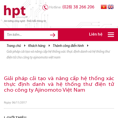
(028) 38 266 206
Hotline:
Am tường công nghệ - Thấu hiểu thông tin
TRANG CHỦ
TRANG CHỦ
Liên hệ
SẢN PHẨM HPT
trang chủ
khách hàng
thành công điển hình
giải pháp cải tạo và nâng cấp hệ thống xác thực định danh và hệ thống thư
GIẢI PHÁP
điện tử cho công ty ajinomoto việt nam
DỊCH VỤ
TRI THỨC
Giải pháp cải tạo và nâng cấp hệ thống xác
thực định danh và hệ thống thư điện tử
CƠ HỘI NGHỀ NGHIỆP
cho công ty Ajinomoto Việt Nam
Ngày 06/11/2017
I. GIỚI THIỆU