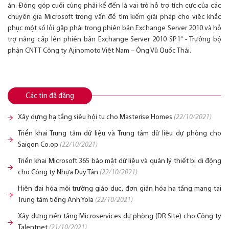
án. Đóng góp cuối cùng phải kể đến là vai trò hỗ trợ tích cực của các
chuyên gia Microsoft trong vấn đề tìm kiếm giải pháp cho việc khắc
phục một số lỗi gặp phải trong phiên bản Exchange Server 2010 và hỗ
trợ nâng cấp lên phiên bản Exchange Server 2010 SP1” - Trưởng bộ
phận CNTT Công ty Ajinomoto Việt Nam – Ông Vũ Quốc Thái.
Các tin đã đăng
Xây dựng hạ tầng siêu hội tụ cho Masterise Homes
(22/10/2021)
Triển khai Trung tâm dữ liệu và Trung tâm dữ liệu dự phòng cho
Saigon Co.op
(22/10/2021)
Triển khai Microsoft 365 bảo mật dữ liệu và quản lý thiết bị di động
cho Công ty Nhựa Duy Tân
(22/10/2021)
Hiện đại hóa môi trường giáo dục, đơn giản hóa hạ tầng mạng tại
Trung tâm tiếng Anh Yola
(22/10/2021)
Xây dựng nền tảng Microservices dự phòng (DR Site) cho Công ty
Talentnet
(21/10/2021)