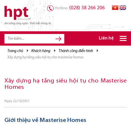
(028) 38 266 206
Hotline:
Am tường công nghệ - Thấu hiểu thông tin
TRANG CHỦ
TRANG CHỦ
Liên hệ
SẢN PHẨM HPT
trang chủ
khách hàng
thành công điển hình
xây dựng hạ tầng siêu hội tụ cho masterise homes
GIẢI PHÁP
DỊCH VỤ
Xây dựng hạ tầng siêu hội tụ cho Masterise
TRI THỨC
Homes
CƠ HỘI NGHỀ NGHIỆP
Ngày 22/10/2021
Giới thiệu về Masterise Homes