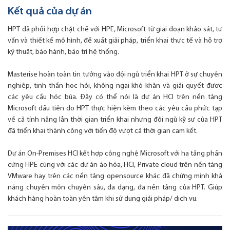
Kết quả của dự án
HPT đã phối hợp chặt chẽ với HPE, Microsoft từ giai đoạn khảo sát, tư
vấn và thiết kế mô hình, đề xuất giải pháp, triển khai thực tế và hỗ trợ
kỹ thuật, bảo hành, bảo trì hệ thống.
Masterise hoàn toàn tin tưởng vào đội ngũ triển khai HPT ở sự chuyên
nghiệp, tinh thần học hỏi, không ngại khó khăn và giải quyết được
các yêu cầu hóc búa. Đây có thể nói là dự án HCI trên nền tảng
Microsoft đầu tiên do HPT thực hiện kèm theo các yêu cầu phức tạp
về cả tính năng lẫn thời gian triển khai nhưng đội ngũ kỹ sư của HPT
đã triển khai thành công với tiến độ vượt cả thời gian cam kết.
Dự án On-Premises HCI kết hợp công nghệ Microsoft với hạ tầng phần
cứng HPE cùng với các dự án ảo hóa, HCI, Private cloud trên nền tảng
VMware hay trên các nền tảng opensource khác đã chứng minh khả
năng chuyên môn chuyên sâu, đa dạng, đa nền tảng của HPT. Giúp
khách hàng hoàn toàn yên tâm khi sử dụng giải pháp/ dịch vụ.