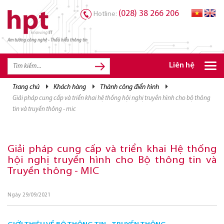
(028) 38 266 206
Hotline:
Am tường công nghệ - Thấu hiểu thông tin
TRANG CHỦ
TRANG CHỦ
Liên hệ
SẢN PHẨM HPT
trang chủ
khách hàng
thành công điển hình
giải pháp cung cấp và triển khai hệ thống hội nghị truyền hình cho bộ thông
GIẢI PHÁP
tin và truyền thông - mic
DỊCH VỤ
TRI THỨC
Giải pháp cung cấp và triển khai Hệ thống
hội nghị truyền hình cho Bộ thông tin và
CƠ HỘI NGHỀ NGHIỆP
Truyền thông - MIC
Ngày 29/09/2021