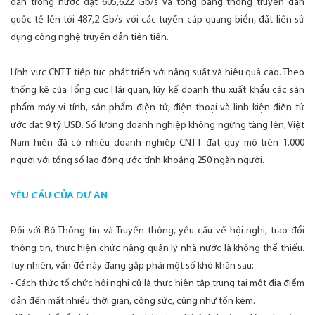
dẫn trong nước đạt 605,622 Gb/s và tổng băng thông truyền dẫn
quốc tế lên tới 487,2 Gb/s với các tuyến cáp quang biển, đất liền sử
dụng công nghệ truyền dẫn tiên tiến.
Lĩnh vực CNTT tiếp tục phát triển với năng suất và hiệu quả cao. Theo
thống kê của Tổng cục Hải quan, lũy kế doanh thu xuất khẩu các sản
phẩm máy vi tính, sản phẩm điện tử, điện thoại và linh kiện điện tử
ước đạt 9 tỷ USD. Số lượng doanh nghiệp không ngừng tăng lên, Việt
Nam hiện đã có nhiều doanh nghiệp CNTT đạt quy mô trên 1.000
người với tổng số lao động ước tính khoảng 250 ngàn người.
YÊU CẦU CỦA DỰ ÁN
Đối với Bộ Thông tin và Truyền thông, yêu cầu về hội nghị, trao đổi
thông tin, thực hiện chức năng quản lý nhà nước là không thể thiếu.
Tuy nhiên, vấn đề này đang gặp phải một số khó khăn sau:
- Cách thức tổ chức hội nghị cũ là thực hiện tập trung tại một địa điểm
dẫn đến mất nhiều thời gian, công sức, cũng như tốn kém.