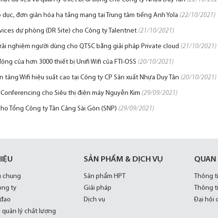
o dục, đơn giản hóa hạ tầng mạng tại Trung tâm tiếng Anh Yola
(22/10/2021)
ices dự phòng (DR Site) cho Công ty Talentnet
(21/10/2021)
 trải nghiệm người dùng cho QTSC bằng giải pháp Private cloud
(21/10/2021)
ng của hơn 3000 thiết bị Unifi Wifi của FTI-OSS
(20/10/2021)
 tảng Wifi hiệu suất cao tại Công ty CP Sản xuất Nhựa Duy Tân
(20/10/2021)
p Conferencing cho Siêu thị điện máy Nguyễn Kim
(29/09/2021)
cho Tổng Công ty Tân Cảng Sài Gòn (SNP)
(29/09/2021)
HIỆU
SẢN PHẨM & DỊCH VỤ
QUAN
u chung
Sản phẩm HPT
Thông t
ông ty
Giải pháp
Thông t
 đạo
Dịch vụ
Đại hội
 quản lý chất lượng