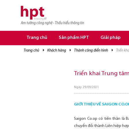
Am tường công nghệ - Thấu hiểu thông tin
TRANG CHỦ
TRANG CHỦ
Trang chủ
Sản phẩm HPT
Giải pháp
SẢN PHẨM HPT
trang chủ
khách hàng
thành công điển hình
triển k
GIẢI PHÁP
DỊCH VỤ
Triển khai Trung tâ
TRI THỨC
Ngày 29/09/2021
CƠ HỘI NGHỀ NGHIỆP
GIỚI THIỆU VỀ SAIGON CO.O
Saigon Co.op có tiền thân là
chuyển đổi thành Liên hiệp hợp 