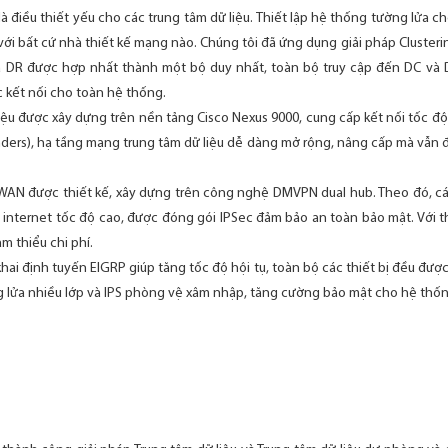
à điều thiết yếu cho các trung tâm dữ liệu. Thiết lập hệ thống tường lửa
 với bất cứ nhà thiết kế mạng nào. Chúng tôi đã ứng dụng giải pháp Clusterin
à DR được hợp nhất thành một bộ duy nhất, toàn bộ truy cập đến DC và D
 kết nối cho toàn hệ thống.
 liệu được xây dựng trên nền tảng Cisco Nexus 9000, cung cấp kết nối tốc 
nders), hạ tầng mạng trung tâm dữ liệu dễ dàng mở rộng, nâng cấp mà vẫn đ
WAN được thiết kế, xây dựng trên công nghệ DMVPN dual hub. Theo đó, các
 internet tốc độ cao, được đóng gói IPSec đảm bảo an toàn bảo mật. Với th
m thiểu chi phí.
 khai định tuyến EIGRP giúp tăng tốc độ hội tụ, toàn bộ các thiết bị đều đượ
ng lửa nhiều lớp và IPS phòng vệ xâm nhập, tăng cường bảo mật cho hệ thốn