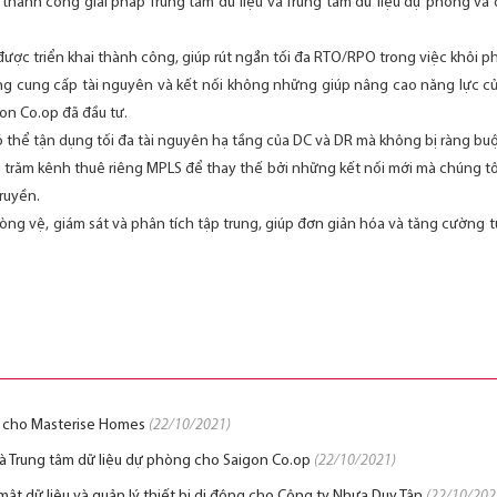
ai thành công giải pháp Trung tâm dữ liệu và Trung tâm dữ liệu dự phòng v
được triển khai thành công, giúp rút ngắn tối đa RTO/RPO trong việc khôi 
ng cung cấp tài nguyên và kết nối không những giúp nâng cao năng lực c
gon Co.op đã đầu tư.
ó thể tận dụng tối đa tài nguyên hạ tầng của DC và DR mà không bị ràng buộ
 trăm kênh thuê riêng MPLS để thay thế bởi những kết nối mới mà chúng tôi tr
ruyền.
g vệ, giám sát và phân tích tập trung, giúp đơn giản hóa và tăng cường t
tụ cho Masterise Homes
(22/10/2021)
 và Trung tâm dữ liệu dự phòng cho Saigon Co.op
(22/10/2021)
 mật dữ liệu và quản lý thiết bị di động cho Công ty Nhựa Duy Tân
(22/10/202