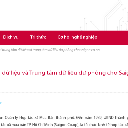
Dịch vụ
Tri thức
Cơ hội nghề nghiệp
hai trung tâm dữ liệu và trung tâm dữ liệu dự phòng cho saigon co.op
m dữ liệu và Trung tâm dữ liệu dự phòng cho Sa
P
 Ban Quản lý Hợp tác xã Mua Bán thành phố. Đến năm 1989, UBND Thành 
tác xã mua bán TP. Hồ Chí Minh (Saigon Co.op), là tổ chức kinh tế hợp tác x