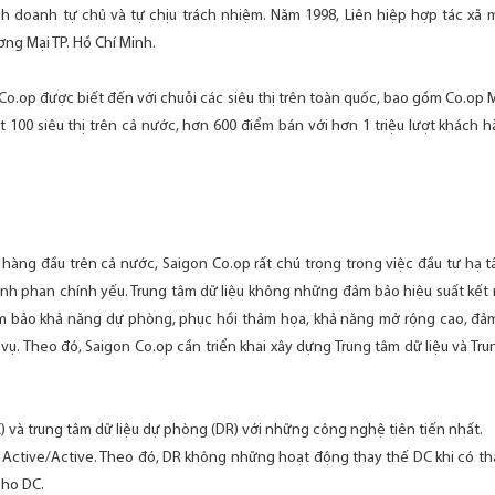
nh doanh tự chủ và tự chịu trách nhiệm. Năm 1998, Liên hiệp hợp tác xã 
ng Mại TP. Hồ Chí Minh.
 Co.op được biết đến với chuỗi các siêu thị trên toàn quốc, bao gồm Co.op
t 100 siêu thị trên cả nước, hơn 600 điểm bán với hơn 1 triệu lượt khác
hàng đầu trên cả nước, Saigon Co.op rất chú trọng trong việc đầu tư hạ 
hành phan chính yếu. Trung tâm dữ liệu không những đảm bảo hiệu suất kết
m bảo khả năng dự phòng, phục hồi thảm họa, khả năng mở rộng cao, đảm
 vụ. Theo đó, Saigon Co.op cần triển khai xây dựng Trung tâm dữ liệu và Tr
C) và trung tâm dữ liệu dự phòng (DR) với những công nghệ tiên tiến nhất.
Active/Active. Theo đó, DR không những hoạt động thay thế DC khi có th
cho DC.