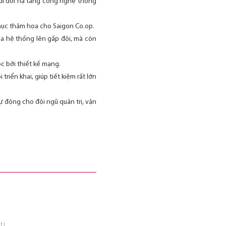
à di dời hạ tầng công nghệ thông
phục thảm họa cho Saigon Co.op.
ủa hệ thống lên gấp đôi, mà còn
c bởi thiết kế mạng.
iển khai, giúp tiết kiệm rất lớn
ự động cho đội ngũ quản trị, vận
1)