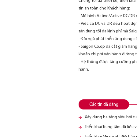
Chúng tôi đã thiết kế, triển kh
tin an toàn cho Khách hàng:
- Mô hình Active/Active DC/DR 
- Việc cả DC và DR đều hoạt độ
tận dụng tối đa kinh phí mà Sai
- Đội ngũ phát triển ứng dụng c
- Saigon Co.op đã cắt giảm hàng
khoản chi phí vận hành đường t
- Hệ thống được tăng cường phòn
hành.
Các tin đã đăng
Xây dựng hạ tầng siêu hội 
Triển khai Trung tâm dữ liệu
Triển khai Microsoft 365 bảo