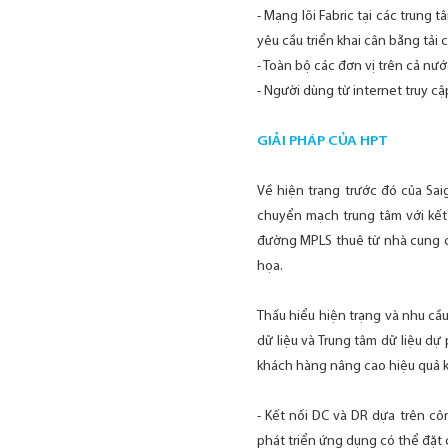
- Mạng lõi Fabric tại các trung
yêu cầu triển khai cân bằng tải 
- Toàn bộ các đơn vị trên cả nướ
- Người dùng từ internet truy c
GIẢI PHÁP CỦA HPT
Về hiện trạng trước đó của Sa
chuyển mạch trung tâm với kết
đường MPLS thuê từ nhà cung c
họa.
Thấu hiểu hiện trạng và nhu cầu
dữ liệu và Trung tâm dữ liệu d
khách hàng nâng cao hiệu quả ki
- Kết nối DC và DR dựa trên cô
phát triển ứng dụng có thể đặt 