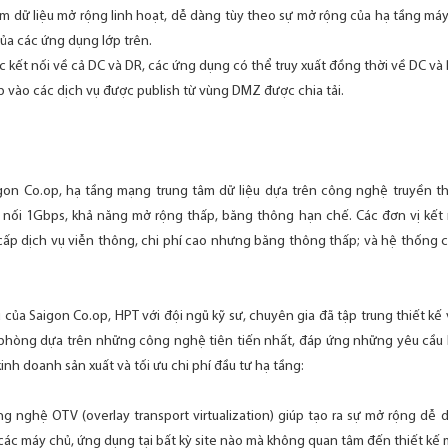
 tâm dữ liệu mở rộng linh hoạt, dễ dàng tùy theo sự mở rộng của hạ tầng má
của các ứng dụng lớp trên.
c kết nối về cả DC và DR, các ứng dụng có thể truy xuất đồng thời về DC và 
ập vào các dịch vụ được publish từ vùng DMZ được chia tải.
igon Co.op, hạ tầng mạng trung tâm dữ liệu dựa trên công nghệ truyền th
 nối 1Gbps, khả năng mở rộng thấp, băng thông hạn chế. Các đơn vị kết 
ấp dịch vụ viễn thông, chi phí cao nhưng băng thông thấp; và hệ thống 
 của Saigon Co.op, HPT với đội ngũ kỹ sư, chuyên gia đã tập trung thiết kế
ự phòng dựa trên những công nghệ tiên tiến nhất, đáp ứng những yêu cầu 
nh doanh sản xuất và tối ưu chi phí đầu tư hạ tầng:
ng nghệ OTV (overlay transport virtualization) giúp tạo ra sự mở rộng dễ 
các máy chủ, ứng dụng tại bất kỳ site nào mà không quan tâm đến thiết kế