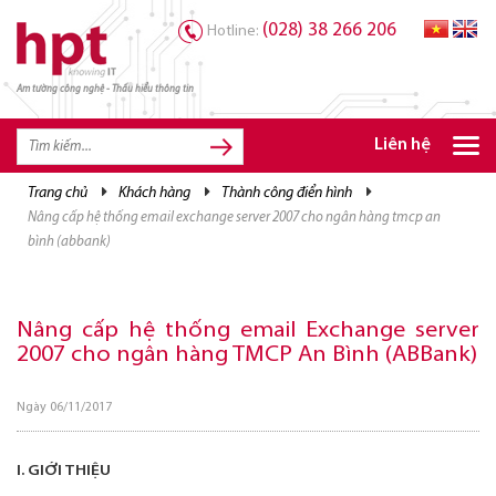
(028) 38 266 206
Hotline:
Am tường công nghệ - Thấu hiểu thông tin
TRANG CHỦ
TRANG CHỦ
Liên hệ
SẢN PHẨM HPT
trang chủ
khách hàng
thành công điển hình
nâng cấp hệ thống email exchange server 2007 cho ngân hàng tmcp an
GIẢI PHÁP
bình (abbank)
DỊCH VỤ
TRI THỨC
Nâng cấp hệ thống email Exchange server
2007 cho ngân hàng TMCP An Bình (ABBank)
CƠ HỘI NGHỀ NGHIỆP
Ngày 06/11/2017
I. GIỚI THIỆU