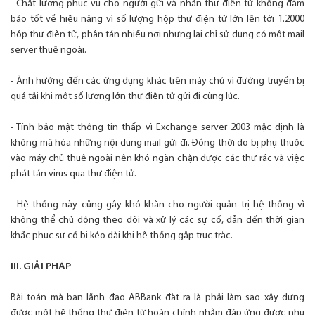
- Chất lượng phục vụ cho người gửi và nhận thư điện tử không đảm
bảo tốt về hiệu năng vì số lượng hộp thư điện tử lớn lên tới 1.2000
hộp thư điện tử, phân tán nhiều nơi nhưng lại chỉ sử dụng có một mail
server thuê ngoài.
- Ảnh hưởng đến các ứng dụng khác trên máy chủ vì đường truyền bị
quá tải khi một số lượng lớn thư điện tử gửi đi cùng lúc.
- Tính bảo mật thông tin thấp vì Exchange server 2003 mặc định là
không mã hóa những nội dung mail gửi đi. Đồng thời do bị phụ thuộc
vào máy chủ thuê ngoài nên khó ngăn chặn được các thư rác và việc
phát tán virus qua thư điện tử.
- Hệ thống này cũng gây khó khăn cho người quản trị hệ thống vì
không thể chủ động theo dõi và xử lý các sự cố, dẫn đến thời gian
khắc phục sự cố bị kéo dài khi hệ thống gặp trục trặc.
III. GIẢI PHÁP
Bài toán mà ban lãnh đạo ABBank đặt ra là phải làm sao xây dựng
được một hệ thống thư điện tử hoàn chỉnh nhằm đáp ứng được nhu