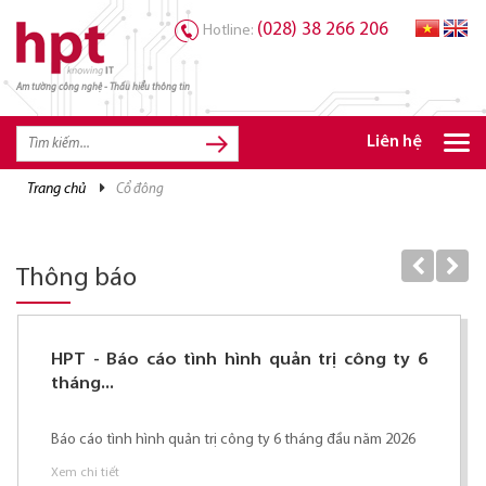
(028) 38 266 206
Hotline:
Am tường công nghệ - Thấu hiểu thông tin
TRANG CHỦ
TRANG CHỦ
Liên hệ
SẢN PHẨM HPT
trang chủ
cổ đông
GIẢI PHÁP
DỊCH VỤ
Thông báo
TRI THỨC
CƠ HỘI NGHỀ NGHIỆP
HPT - Báo cáo tình hình quản trị công ty 6
tháng...
Báo cáo tình hình quản trị công ty 6 tháng đầu năm 2026
Xem chi tiết