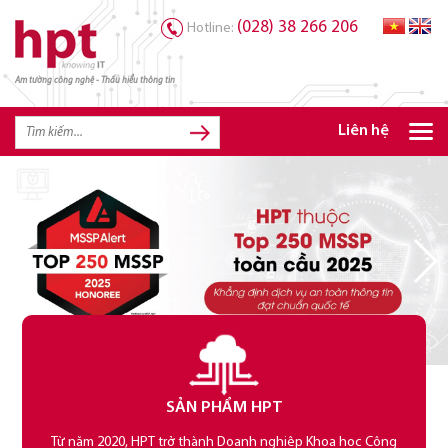
(028) 38 266 206
Hotline:
Am tường công nghệ - Thấu hiểu thông tin
TRANG CHỦ
TRANG CHỦ
Liên hệ
SẢN PHẨM HPT
GIẢI PHÁP
DỊCH VỤ
TRI THỨC
CƠ HỘI NGHỀ NGHIỆP
SẢN PHẨM HPT
Từ năm 2020, HPT trở thành Doanh nghiệp Khoa học Công