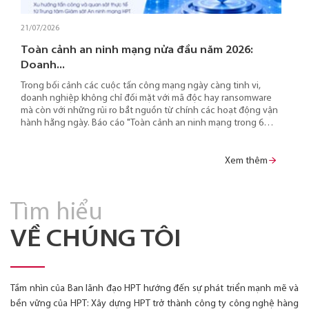
21/07/2026
Toàn cảnh an ninh mạng nửa đầu năm 2026:
Doanh...
Trong bối cảnh các cuộc tấn công mạng ngày càng tinh vi,
doanh nghiệp không chỉ đối mặt với mã độc hay ransomware
mà còn với những rủi ro bắt nguồn từ chính các hoạt động vận
hành hằng ngày. Báo cáo "Toàn cảnh an ninh mạng trong 6
tháng đầu năm 2026" của Trung tâm Giám sát An ninh mạng
HPT (HSOC) chỉ ra 5 điểm yếu phổ biến đang bị các tác nhân đe
dọa khai thác, đồng thời đưa ra những ưu tiên giúp doanh
Xem thêm
nghiệp chủ động giảm thiểu rủi ro và nâng cao năng lực phòng
vệ.
Tìm hiểu
VỀ CHÚNG TÔI
Tầm nhìn của Ban lãnh đạo HPT hướng đến sự phát triển mạnh mẽ và
bền vững của HPT: Xây dựng HPT trở thành công ty công nghệ hàng