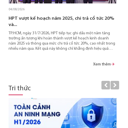
04/08/2026
HPT vượt kế hoạch năm 2025, chi trả cổ tức 20%
và...
TP.HCM, ngày 31/7/2026, HPT tiếp tục ghi dấu một năm tăng
trưởng ấn tượng khi hoàn thành vượt kế hoạch kinh doanh
năm 2025 và thông qua mức chi trả cổ tức 20%, cao nhất trong
nhiều năm qua. Kết quả này không chỉ khẳng định hiệu quả
hoạt động và năng lực tài chính của doanh nghiệp mà còn tạo
đà để HPT tăng tốc triển khai Chiến lược Đột phá giai đoạn
2025 - 2030, hướng đến mục tiêu làm chủ công nghệ và phát
Xem thêm
triển các sản phẩm, dịch vụ, giải pháp có giá trị gia tăng cao.
Tri thức