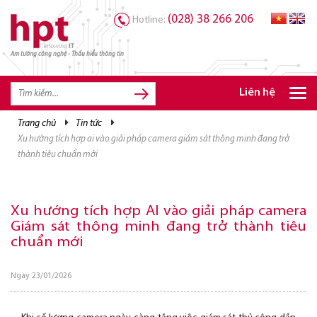
(028) 38 266 206
Hotline:
Am tường công nghệ - Thấu hiểu thông tin
Liên hệ
trang chủ
tin tức
TRANG CHỦ
xu hướng tích hợp ai vào giải pháp camera giám sát thông minh đang trở
TRANG CHỦ
thành tiêu chuẩn mới
SẢN PHẨM HPT
GIẢI PHÁP
Xu hướng tích hợp AI vào giải pháp camera
Giám sát thông minh đang trở thành tiêu
DỊCH VỤ
chuẩn mới
TRI THỨC
Ngày 23/01/2026
CƠ HỘI NGHỀ NGHIỆP