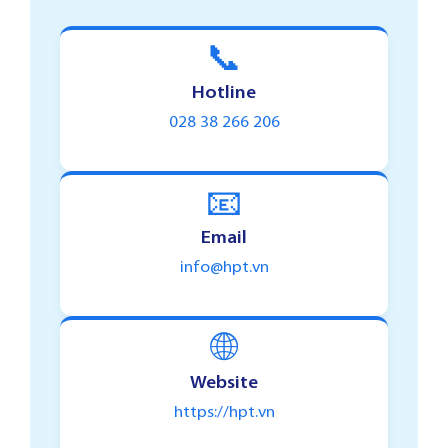
📞
Hotline
028 38 266 206
📧
Email
info@hpt.vn
🌐
Website
https://hpt.vn