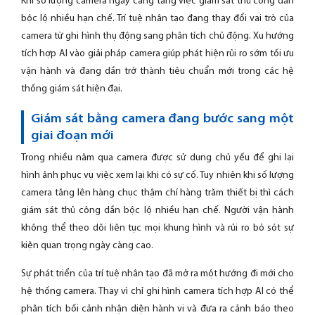
Khi số lượng camera ngày càng tăng việc giám sát thủ công dần
bộc lộ nhiều hạn chế. Trí tuệ nhân tạo đang thay đổi vai trò của
camera từ ghi hình thụ động sang phân tích chủ động. Xu hướng
tích hợp AI vào giải pháp camera giúp phát hiện rủi ro sớm tối ưu
vận hành và đang dần trở thành tiêu chuẩn mới trong các hệ
thống giám sát hiện đại.
Giám sát bằng camera đang bước sang một
giai đoạn mới
Trong nhiều năm qua camera được sử dụng chủ yếu để ghi lại
hình ảnh phục vụ việc xem lại khi có sự cố. Tuy nhiên khi số lượng
camera tăng lên hàng chục thậm chí hàng trăm thiết bị thì cách
giám sát thủ công dần bộc lộ nhiều hạn chế. Người vận hành
không thể theo dõi liên tục mọi khung hình và rủi ro bỏ sót sự
kiện quan trọng ngày càng cao.
Sự phát triển của trí tuệ nhân tạo đã mở ra một hướng đi mới cho
hệ thống camera. Thay vì chỉ ghi hình camera tích hợp AI có thể
phân tích bối cảnh nhận diện hành vi và đưa ra cảnh báo theo