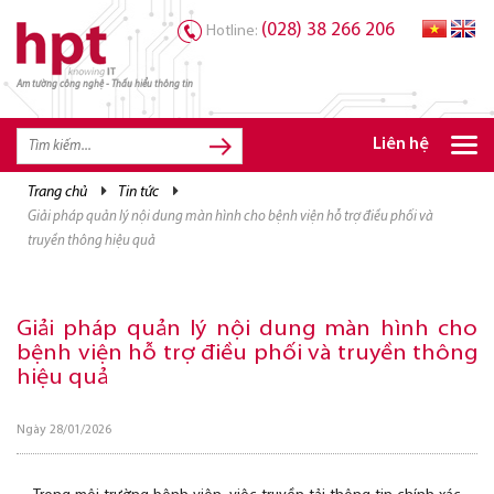
(028) 38 266 206
Hotline:
Am tường công nghệ - Thấu hiểu thông tin
Liên hệ
trang chủ
tin tức
TRANG CHỦ
giải pháp quản lý nội dung màn hình cho bệnh viện hỗ trợ điều phối và
TRANG CHỦ
truyền thông hiệu quả
SẢN PHẨM HPT
GIẢI PHÁP
Giải pháp quản lý nội dung màn hình cho
bệnh viện hỗ trợ điều phối và truyền thông
DỊCH VỤ
hiệu quả
TRI THỨC
Ngày 28/01/2026
CƠ HỘI NGHỀ NGHIỆP