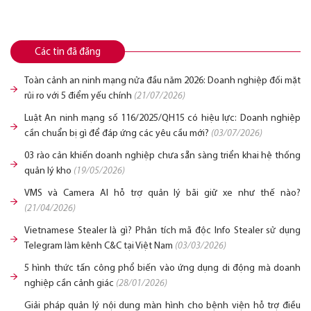
Các tin đã đăng
Toàn cảnh an ninh mạng nửa đầu năm 2026: Doanh nghiệp đối mặt
rủi ro với 5 điểm yếu chính
(21/07/2026)
Luật An ninh mạng số 116/2025/QH15 có hiệu lực: Doanh nghiệp
cần chuẩn bị gì để đáp ứng các yêu cầu mới?
(03/07/2026)
03 rào cản khiến doanh nghiệp chưa sẵn sàng triển khai hệ thống
quản lý kho
(19/05/2026)
VMS và Camera AI hỗ trợ quản lý bãi giữ xe như thế nào?
(21/04/2026)
Vietnamese Stealer là gì? Phân tích mã độc Info Stealer sử dụng
Telegram làm kênh C&C tại Việt Nam
(03/03/2026)
5 hình thức tấn công phổ biến vào ứng dụng di động mà doanh
nghiệp cần cảnh giác
(28/01/2026)
Giải pháp quản lý nội dung màn hình cho bệnh viện hỗ trợ điều