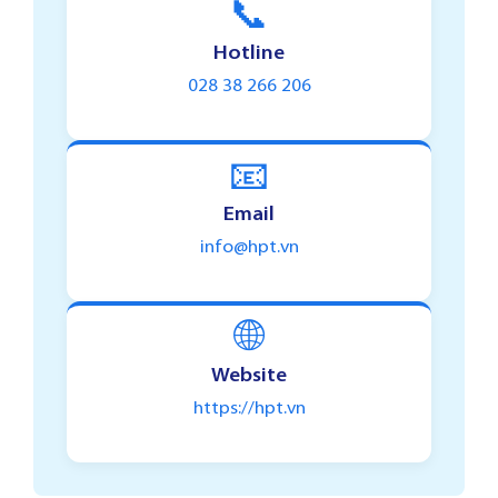
📞
Hotline
028 38 266 206
📧
Email
info@hpt.vn
🌐
Website
https://hpt.vn