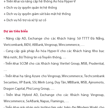
+ Triển khai và nâng cấp hệ thống Ảo hóa Hyper-V
+ Dịch vụ ủy quyền quản trị hệ thống
+ Dịch vụ ủy quyền giám sát bảo mật hệ thống
+ Dịch vụ hỗ trợ và xử lý sự cố
Dự án tiêu biểu
- Nâng cấp AD, Exchange cho các Khách hàng: Sở TTTT Đà Nẵng,
Vietcombank, BIDV, ABBank, Vingroup, Wincommerce, …
- Cung cấp giải pháp Ảo hóa Hyper-V cho các Khách hàng: Kho bạc
Nhà nước, Bộ Thông tin và Truyền thông, …
- Triển khai SCCM cho các Khách hàng: Viettel Group, MSB, Prudential,
…
- Triển khai hạ tầng Azure cho Vingroup, Wincommerce, Techcombank
Securities, VP Bank, SSI, Minh Long, Duy Tân, MBBank, MSB, Ajinomoto,
Dragon Capital, Phú Long Group, …
- Triển khai Hybrid AD, Exchange cho các Khách hàng: Vingroup,
Wincommerce, SeABank, Napas, Flamingo, …
- Triển khai giải pháp môi trường làm việc hiện đại (Modern Work) cho