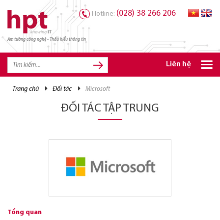
(028) 38 266 206
Hotline:
Am tường công nghệ - Thấu hiểu thông tin
TRANG CHỦ
TRANG CHỦ
Liên hệ
SẢN PHẨM HPT
trang chủ
đối tác
microsoft
GIẢI PHÁP
ĐỐI TÁC TẬP TRUNG
DỊCH VỤ
TRI THỨC
CƠ HỘI NGHỀ NGHIỆP
Tổng quan