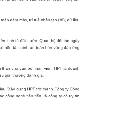
oán đám mây, trí tuệ nhân tạo (AI), dữ liệu
ền kinh tế đất nước. Quan hệ đối tác ngày
 có nền tài chính an toàn bền vững đáp ứng
nh thần cho cán bộ nhân viên. HPT là doanh
ều giải thưởng danh giá.
 tiêu “Xây dựng HPT trở thành Công ty Công
 công nghệ tiên tiến, là công ty có uy tín