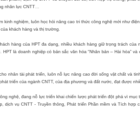
 ứng nhân lực CNTT…
 kinh nghiệm, luôn học hỏi nâng cao tri thức công nghệ mới như điện t
của khách hàng và thị trường.
Khách hàng của HPT đa dạng, nhiều khách hàng giữ trọng trách của n
lợi. HPT là doanh nghiệp có bản sắc văn hóa “Nhân bản – Hài hòa” và
cho nhân tài phát triển, luôn nỗ lực nâng cao đời sống vật chất và ti
 phát triển của ngành CNTT, của địa phương và đất nước, đạt được nhi
g nghệ, đang nỗ lực triển khai chiến lược phát triển đột phá vì mục
p, dịch vụ CNTT - Truyền thông, Phát triển Phần mềm và Tích hợp các