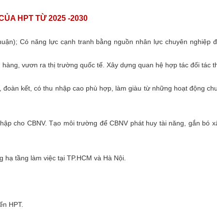
CỦA HPT TỪ 2025 -2030
nhuận); Có năng lực cạnh tranh bằng nguồn nhân lực chuyên nghiệp 
ch hàng, vươn ra thị trường quốc tế. Xây dựng quan hệ hợp tác đối tác t
h, đoàn kết, có thu nhập cao phù hợp, làm giàu từ những hoạt động ch
nhập cho CBNV. Tạo môi trường để CBNV phát huy tài năng, gắn bó x
g hạ tầng làm việc tại TP.HCM và Hà Nội.
iển HPT.