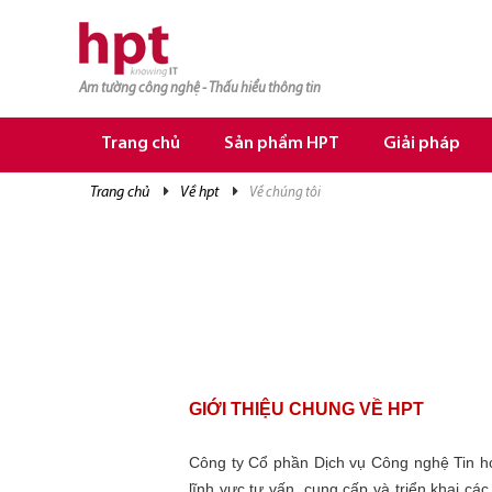
Am tường công nghệ - Thấu hiểu thông tin
TRANG CHỦ
TRANG CHỦ
Trang chủ
Sản phẩm HPT
Giải pháp
SẢN PHẨM HPT
trang chủ
về hpt
về chúng tôi
GIẢI PHÁP
DỊCH VỤ
TRI THỨC
CƠ HỘI NGHỀ NGHIỆP
GIỚI THIỆU CHUNG VỀ HPT
Công ty Cổ phần Dịch vụ Công nghệ Tin h
lĩnh vực tư vấn, cung cấp và triển khai c