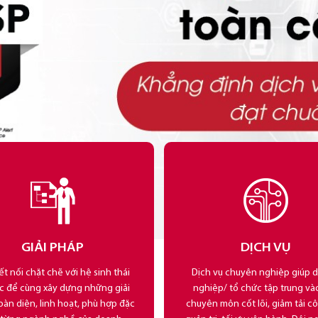
GIẢI PHÁP
DỊCH VỤ
ết nối chặt chẽ với hệ sinh thái
Dịch vụ chuyên nghiệp giúp 
ác để cùng xây dựng những giải
nghiệp/ tổ chức tập trung và
oàn diện, linh hoạt, phù hợp đặc
chuyên môn cốt lõi, giảm tải c