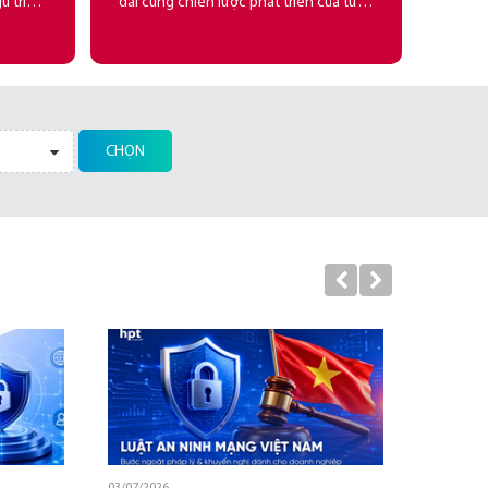
ũ triển
dài cùng chiến lược phát triển của từng
dày dạn
khách hàng, hỗ trợ khách hàng hoàn
 lượng
thiện chiến lược công nghệ.
CHỌN
01/07/2026
03/07/2026
25/06/2026
19/05/2026