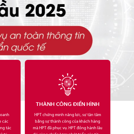
THÀNH CÔNG ĐIỂN HÌNH
doanh
HPT chứng minh năng lực, sự tận tâm
o các
bằng sự thành công của khách hàng
ông tác
mà HPT đã phục vụ. HPT đồng hành lâu