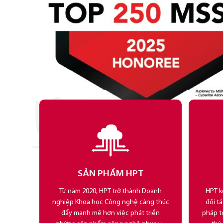
SẢN PHẨM HPT
Từ năm 2020, HPT trở thành Doanh
HPT k
nghiệp Khoa học Công nghệ càng thúc
đối t
đẩy mạnh mẽ hơn việc phát triển
pháp t