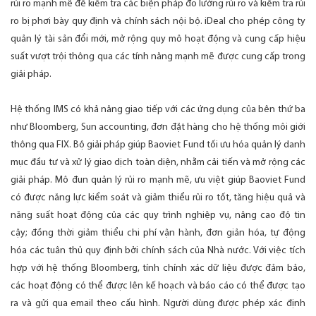
rủi ro mạnh mẽ để kiểm tra các biện pháp đo lường rủi ro và kiểm tra rủi
ro bị phơi bày quy định và chính sách nội bộ. iDeal cho phép công ty
quản lý tài sản đổi mới, mở rộng quy mô hoạt động và cung cấp hiệu
suất vượt trội thông qua các tính năng mạnh mẽ được cung cấp trong
giải pháp.
Hệ thống IMS có khả năng giao tiếp với các ứng dụng của bên thứ ba
như Bloomberg, Sun accounting, đơn đặt hàng cho hệ thống môi giới
thông qua FIX. Bộ giải pháp giúp Baoviet Fund tối ưu hóa quản lý danh
mục đầu tư và xử lý giao dịch toàn diện, nhằm cải tiến và mở rộng các
giải pháp. Mô đun quản lý rủi ro mạnh mẽ, ưu việt giúp Baoviet Fund
có được năng lực kiểm soát và giảm thiểu rủi ro tốt, tăng hiệu quả và
năng suất hoạt động của các quy trình nghiệp vụ, nâng cao độ tin
cậy; đồng thời giảm thiểu chi phí vận hành, đơn giản hóa, tự động
hóa các tuân thủ quy định bởi chính sách của Nhà nước. Với việc tích
hợp với hệ thống Bloomberg, tính chính xác dữ liệu được đảm bảo,
các hoạt động có thể được lên kế hoạch và báo cáo có thể được tạo
ra và gửi qua email theo cấu hình. Người dùng được phép xác định