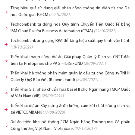
Tăng hiệu quả sử dụng giải pháp cổng thông tin điện tử cho Đại
học Quốc gia TP.HCM
(22/10/2021)
TechcomBank tự động hoá Quy trình Chuyển Tiền Quốc Tế bằng
IBM Cloud Pak for Business Automation (CP4A)
(22/10/2021)
Techcombank ứng dụng RPA để tăng hiệu suất quy trình vận hành
(18/10/2021)
Triển khai thành công dự án Giải pháp Quản lý Dịch vụ CNTT đầu
tiên tại Philippines cho PAG – IBIG FUND
(29/09/2021)
Triển khai hệ thống phần mềm quản lý đầu tư cho Công ty TNHH
Quản lý Quỹ Bảo Việt (Baoviet Fund)
(29/09/2021)
Triển khai Giải pháp chuẩn hóa Basel II cho Ngân hàng TMCP Quốc
tế Việt Nam (VIB)
(29/09/2021)
Triển khai dự án Xây dựng & đo lường cam kết chất lượng dịch vụ
tại VIETCOMBANK
(17/08/2020)
Dự án triển khai hệ thống ECM Ngân hàng Thương mại Cổ phần
Công thương Việt Nam - Vietinbank
(02/12/2017)