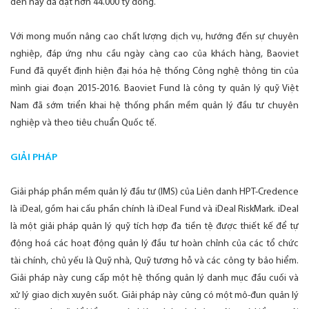
đến nay đã đạt hơn 44.000 tỷ đồng.
Với mong muốn nâng cao chất lượng dịch vụ, hướng đến sự chuyên
nghiệp, đáp ứng nhu cầu ngày càng cao của khách hàng, Baoviet
Fund đã quyết định hiện đại hóa hệ thống Công nghệ thông tin của
mình giai đoạn 2015-2016. Baoviet Fund là công ty quản lý quỹ Việt
Nam đã sớm triển khai hệ thống phần mềm quản lý đầu tư chuyên
nghiệp và theo tiêu chuẩn Quốc tế.
GIẢI PHÁP
Giải pháp phần mềm quản lý đầu tư (IMS) của Liên danh HPT-Credence
là iDeal, gồm hai cấu phần chính là iDeal Fund và iDeal RiskMark. iDeal
là một giải pháp quản lý quỹ tích hợp đa tiền tệ được thiết kế để tự
động hoá các hoạt động quản lý đầu tư hoàn chỉnh của các tổ chức
tài chính, chủ yếu là Quỹ nhà, Quỹ tương hỗ và các công ty bảo hiểm.
Giải pháp này cung cấp một hệ thống quản lý danh mục đầu cuối và
xử lý giao dịch xuyên suốt. Giải pháp này cũng có một mô-đun quản lý