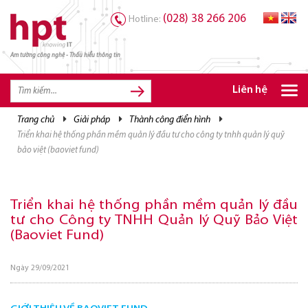
(028) 38 266 206
Hotline:
Am tường công nghệ - Thấu hiểu thông tin
TRANG CHỦ
TRANG CHỦ
Liên hệ
SẢN PHẨM HPT
trang chủ
giải pháp
thành công điển hình
triển khai hệ thống phần mềm quản lý đầu tư cho công ty tnhh quản lý quỹ
GIẢI PHÁP
bảo việt (baoviet fund)
DỊCH VỤ
TRI THỨC
Triển khai hệ thống phần mềm quản lý đầu
tư cho Công ty TNHH Quản lý Quỹ Bảo Việt
CƠ HỘI NGHỀ NGHIỆP
(Baoviet Fund)
Ngày 29/09/2021