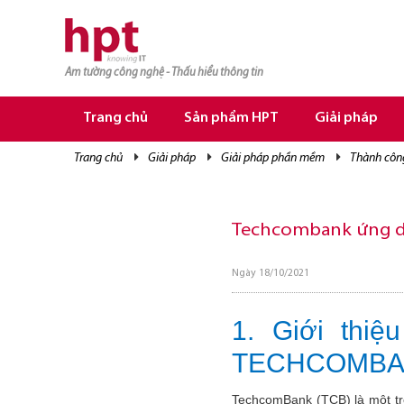
Am tường công nghệ - Thấu hiểu thông tin
TRANG CHỦ
TRANG CHỦ
Trang chủ
Sản phẩm HPT
Giải pháp
SẢN PHẨM HPT
trang chủ
giải pháp
giải pháp phần mềm
thành côn
GIẢI PHÁP
DỊCH VỤ
Techcombank ứng dụ
TRI THỨC
Ngày 18/10/2021
CƠ HỘI NGHỀ NGHIỆP
1. Giới thi
TECHCOMB
TechcomBank (TCB) là một tr