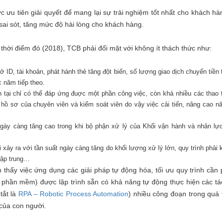
 ưu tiên giải quyết để mang lại sự trải nghiệm tốt nhất cho khách hàn
 sai sót, tăng mức độ hài lòng cho khách hàng.
i thời điểm đó (2018), TCB phải đối mặt với không ít thách thức như:
ID, tài khoản, phát hành thẻ tăng đột biến, số lượng giao dịch chuyển tiền 
c năm tiếp theo.
n tại chỉ có thể đáp ứng đuợc một phần công việc, còn khá nhiều các thao 
 hồ sơ của chuyên viên và kiểm soát viên do vậy việc cải tiến, nâng cao nă
gày càng tăng cao trong khi bộ phận xử lý của Khối vận hành và nhân lực
ỗi xảy ra với tần suất ngày càng tăng do khối lượng xử lý lớn, quy trình phải
 tập trung…
 thấy việc ứng dụng các giải pháp tự động hóa, tối ưu quy trình cần 
phần mềm) được lập trình sẵn có khả năng tự động thực hiện các tác v
tắt là
RPA – Robotic Process Automation
) nhiều công đoạn trong quá 
 của con người.