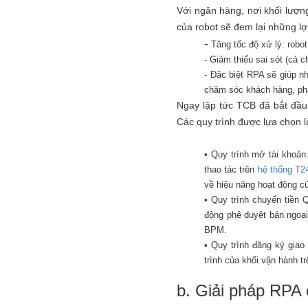
Với ngân hàng, nơi khối lượng
của robot sẽ đem lại những lợi
-
Tăng tốc độ xử lý: robot 
- Giảm thiểu sai sót (cả 
- Đặc biệt RPA sẽ giúp n
chăm sóc khách hàng, phá
Ngay lập tức TCB đã bắt đầu 
Các quy trình được lựa chọn l
• Quy trình mở tài khoản: 
thao tác trên
hệ thống T2
về hiệu năng hoạt động củ
• Quy trình chuyển tiền 
động phê duyệt bán ngoại 
BPM.
• Quy trình đăng ký giao 
trình của khối vận hà
b. Giải pháp RP