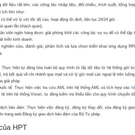
 dữ liệu rất lớn, các công tác nhập liệu, đối chiếu, trích xuất, tổng 
 ích lớn như:
có thể xử lý với tốc độ cao, hoạt động ổn định, liên tục 24/24 giờ.
chủ quan lẫn khách quan).
hân viên ngân hàng được giải phóng khỏi các công tác sự vụ để có thể tập t
t triển kinh doanh.
nghiên cứu, đánh giá, phân tích và lựa chọn triển khai ứng dụng RP
à:
Thực hiện tự động hóa toàn bộ quy trình từ lấy dữ liệu từ hệ thống gửi t
4
, trả kết quả về chi nhánh qua mail và xử lý gửi mail các ngoại lệ trên lu
a giải pháp.
Quốc tế: Thực hiện việc tra cứu AML trên hệ thống AML và tích hợp vào
h
tệ trên hệ thống Vision, tự động kiểm tra thiếu tiền cho quy trình chuyển tiề
dịch bảo đảm: Thực hiện việc đăng ký, đăng ký thay đổi, xóa đăng ký gia
nh trên trang web Đăng ký giao dịch bảo đảm của Bộ Tư pháp.
A của HPT