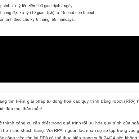
 bình xử lý lên đến 200 giao dịch / ngày.
 1 hàng đợi xử lý (10 giao dịch) từ 15 phút còn 9 phút.
ắn tính theo chu kỳ 6 tháng: 66 mandays.
g tìm kiếm giải pháp tự động hóa các quy trình bằng robot (RPA) h
iải đáp mọi thắc mắc!
ở thành công cụ cần thiết trong quá trình tối ưu hóa quy trình của ng
tốt hơn cho khách hàng. Với RPA, nguồn lực nhân sự sẽ tập trung vào g
ác công việc còn lại RPA có thể thực hiện trong suốt 24/24 giờ, không c