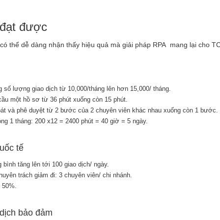
 đạt được
i, có thể dễ dàng nhận thấy hiệu quả mà giải pháp RPA mang lại cho T
n
g số lượng giao dịch từ 10,000/tháng lên hơn 15,000/ tháng.
 cầu một hồ sơ từ 36 phút xuống còn 15 phút.
soát và phê duyệt từ 2 bước của 2 chuyên viên khác nhau xuống còn 1 bước.
trong 1 tháng: 200 x12 = 2400 phút = 40 giờ = 5 ngày.
quốc tế
 bình tăng lên tới 100 giao dịch/ ngày.
uyên trách giảm đi: 3 chuyên viên/ chi nhánh.
m 50%.
o dịch bảo đảm