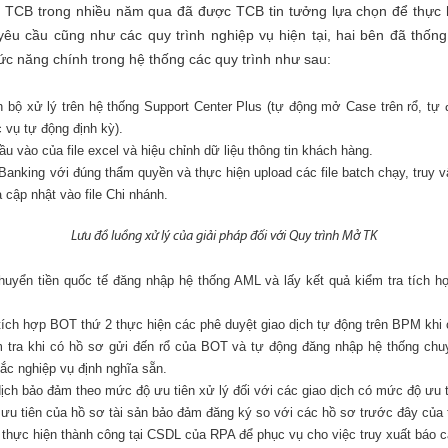
a TCB trong nhiều năm qua đã được TCB tin tưởng lựa chọn để thực 
yêu cầu cũng như các quy trình nghiệp vụ hiện tại, hai bên đã thốn
ức năng chính trong hệ thống các quy trình như sau:
án bộ xử lý trên hệ thống Support Center Plus (tự động mở Case trên rổ, t
c vụ tự động định kỳ).
ầu vào của file excel và hiệu chỉnh dữ liệu thông tin khách hàng.
Banking với đúng thẩm quyền và thực hiện upload các file batch chạy, truy 
cập nhật vào file Chi nhánh.
Lưu đồ luồng xử lý của giải pháp đối với Quy trình Mở TK
huyển tiền quốc tế đăng nhập hệ thống AML và lấy kết quả kiểm tra tích hợ
tích hợp BOT thứ 2 thực hiện các phê duyệt giao dịch tự động trên BPM khi
 tra khi có hồ sơ gửi đến rổ của BOT và tự động đăng nhập hệ thống chuy
ắc nghiệp vụ định nghĩa sẵn.
dịch bảo đảm theo mức độ ưu tiên xử lý đối với các giao dịch có mức độ ưu t
ưu tiên của hồ sơ tài sản bảo đảm đăng ký so với các hồ sơ trước đây của t
ơ thực hiện thành công tại CSDL của RPA để phục vụ cho việc truy xuất báo c