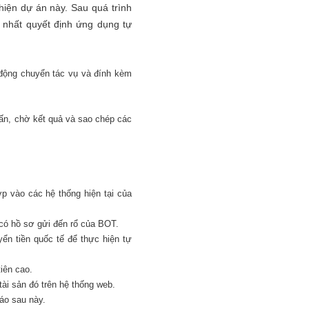
hiện dự án này. Sau quá trình
g nhất quyết định ứng dụng tự
ự động chuyển tác vụ và đính kèm
vấn, chờ kết quả và sao chép các
p vào các hệ thống hiện tại của
 có hồ sơ gửi đến rổ của BOT.
ển tiền quốc tế để thực hiện tự
iên cao.
ài sản đó trên hệ thống web.
áo sau này.