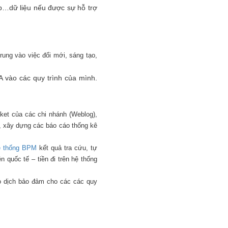
hợp…dữ liệu nếu được sự hỗ trợ
rung vào việc đổi mới, sáng tạo,
A vào các quy trình của mình.
icket của các chi nhánh (Weblog),
ồng, xây dựng các báo cáo thống kê
ệ thống BPM
kết quả tra cứu, tự
n quốc tế – tiền đi trên hệ thống
o dịch bảo đảm cho các các quy