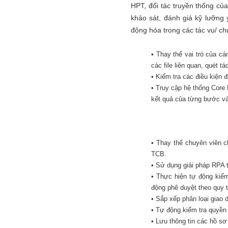
HPT, đối tác truyền thống củ
khảo sát, đánh giá kỹ lưỡng 
động hóa trong các tác vụ/ ch
• Thay thế vai trò của c
các file liên quan, quét tá
• Kiểm tra các điều kiện đ
• Truy cập hệ thống Core 
kết quả của từng bước và 
• Thay thế chuyên viên c
TCB.
• Sử dụng giải pháp RPA 
• Thực hiện tự động kiểm
động phê duyệt theo quy t
• Sắp xếp phân loại giao 
• Tự động kiểm tra quyền 
• Lưu thông tin các hồ s