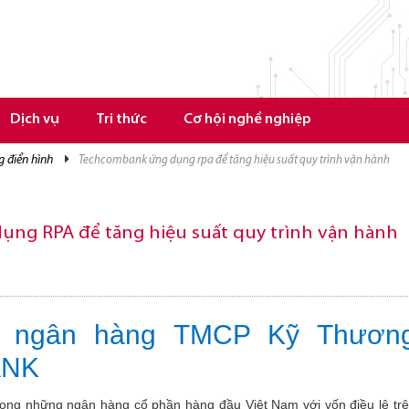
Dịch vụ
Tri thức
Cơ hội nghề nghiệp
g điển hình
techcombank ứng dụng rpa để tăng hiệu suất quy trình vận hành
ng RPA để tăng hiệu suất quy trình vận hành
ệu ngân hàng TMCP Kỹ Thươn
ANK
ong những ngân hàng cổ phần hàng đầu Việt Nam với vốn điều lệ trê