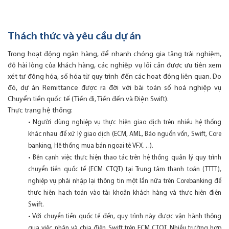
Thách thức và yêu cầu dự án
Trong hoạt động ngân hàng, để nhanh chóng gia tăng trải nghiệm,
độ hài lòng của khách hàng, các nghiệp vụ lõi cần được ưu tiên xem
xét tự động hóa, số hóa từ quy trình đến các hoạt động liên quan. Do
đó, dự án Remittance được ra đời với bài toán số hoá nghiệp vụ
Chuyển tiền quốc tế (Tiền đi, Tiền đến và Điện Swift).
Thực trạng hệ thống:
• Người dùng nghiệp vụ thực hiện giao dịch trên nhiều hệ thống
khác nhau để xử lý giao dịch (ECM, AML, Báo nguồn vốn, Swift, Core
banking, Hệ thống mua bán ngoại tệ VFX…).
• Bên cạnh việc thực hiện thao tác trên hệ thống quản lý quy trình
chuyển tiền quốc tế (ECM CTQT) tại Trung tâm thanh toán (TTTT),
nghiệp vụ phải nhập lại thông tin một lần nữa trên Corebanking để
thực hiện hạch toán vào tài khoản khách hàng và thực hiện điện
Swift.
• Với chuyển tiền quốc tế đến, quy trình này được vận hành thông
qua việc nhận và chia điện Swift trên ECM CTQT. Nhiều trường hợp