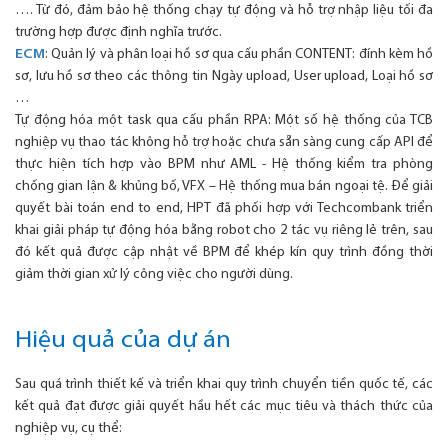
…. Từ đó, đảm bảo hệ thống chạy tự động và hỗ trợ nhập liệu tối đa
trường hợp được định nghĩa trước.
ECM
: Quản lý và phân loại hồ sơ qua cấu phần CONTENT: đính kèm hồ
sơ, lưu hồ sơ theo các thông tin Ngày upload, User upload, Loại hồ sơ
…
Tự động hóa một task qua cấu phần RPA: Một số hệ thống của TCB
nghiệp vụ thao tác không hỗ trợ hoặc chưa sẵn sàng cung cấp API để
thực hiện tích hợp vào BPM như AML - Hệ thống kiểm tra phòng
chống gian lận & khủng bố, VFX – Hệ thống mua bán ngoại tệ. Để giải
quyết bài toán end to end, HPT đã phối hợp với Techcombank triển
khai giải pháp tự động hóa bằng robot cho 2 tác vụ riêng lẻ trên, sau
đó kết quả được cập nhật về BPM để khép kín quy trình đồng thời
giảm thời gian xử lý công việc cho người dùng.
Hiệu quả của dự án
Sau quá trình thiết kế và triển khai quy trình chuyển tiền quốc tế, các
kết quả đạt được giải quyết hầu hết các mục tiêu và thách thức của
nghiệp vụ, cụ thể: