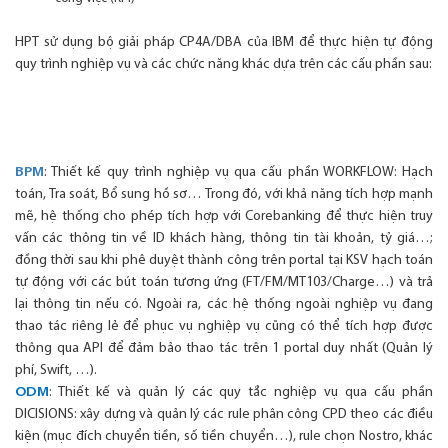
HPT sử dụng bộ giải pháp CP4A/DBA của IBM để thực hiện tự động
quy trình nghiệp vụ và các chức năng khác dựa trên các cấu phần sau:
BPM
: Thiết kế quy trình nghiệp vụ qua cấu phần WORKFLOW: Hạch
toán, Tra soát, Bổ sung hồ sơ… Trong đó, với khả năng tích hợp mạnh
mẽ, hệ thống cho phép tích hợp với Corebanking để thực hiện truy
vấn các thông tin về ID khách hàng, thông tin tài khoản, tỷ giá…;
đồng thời sau khi phê duyệt thành công trên portal tại KSV hạch toán
tự động với các bút toán tương ứng (FT/FM/MT103/Charge…) và trả
lại thông tin nếu có. Ngoài ra, các hệ thống ngoài nghiệp vụ đang
thao tác riêng lẻ để phục vụ nghiệp vụ cũng có thể tích hợp được
thông qua API để đảm bảo thao tác trên 1 portal duy nhất (Quản lý
phí, Swift, …).
ODM
: Thiết kế và quản lý các quy tắc nghiệp vụ qua cấu phần
DICISIONS: xây dựng và quản lý các rule phân công CPD theo các điều
kiện (mục đích chuyển tiền, số tiền chuyển…), rule chọn Nostro, khác