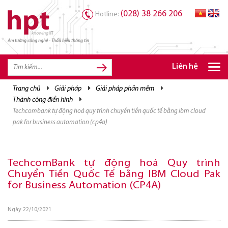
(028) 38 266 206
Hotline:
Am tường công nghệ - Thấu hiểu thông tin
TRANG CHỦ
TRANG CHỦ
Liên hệ
SẢN PHẨM HPT
trang chủ
giải pháp
giải pháp phần mềm
thành công điển hình
GIẢI PHÁP
techcombank tự động hoá quy trình chuyển tiền quốc tế bằng ibm cloud
DỊCH VỤ
pak for business automation (cp4a)
TRI THỨC
TechcomBank tự động hoá Quy trình
CƠ HỘI NGHỀ NGHIỆP
Chuyển Tiền Quốc Tế bằng IBM Cloud Pak
for Business Automation (CP4A)
Ngày 22/10/2021