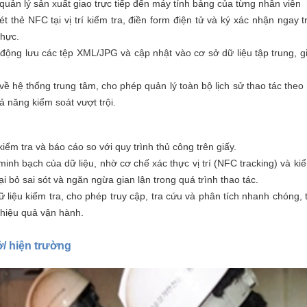
uản lý sản xuất giao trực tiếp đến máy tính bảng của từng nhân viên
 thẻ NFC tại vị trí kiểm tra, điền form điện tử và ký xác nhận ngay tr
thực.
 động lưu các tệp XML/JPG và cập nhật vào cơ sở dữ liệu tập trung, giú
ề hệ thống trung tâm, cho phép quản lý toàn bộ lịch sử thao tác theo ng
ả năng kiểm soát vượt trội.
iểm tra và báo cáo so với quy trình thủ công trên giấy.
inh bạch của dữ liệu, nhờ cơ chế xác thực vị trí (NFC tracking) và kiểm
oại bỏ sai sót và ngăn ngừa gian lận trong quá trình thao tác.
ữ liệu kiểm tra, cho phép truy cập, tra cứu và phân tích nhanh chóng, 
u hiệu quả vận hành.
ở/ hiện trường