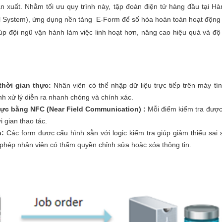
n xuất. Nhằm tối ưu quy trình này, tập đoàn điện tử hàng đầu tại Hà
ol System), ứng dụng nền tảng E-Form để số hóa hoàn toàn hoạt động q
iúp đội ngũ vận hành làm việc linh hoạt hơn, nâng cao hiệu quả và độ 
thời gian thực:
Nhân viên có thể nhập dữ liệu trực tiếp trên máy tí
nh xử lý diễn ra nhanh chóng và chính xác.
thực bằng NFC (Near Field Communication) :
Mỗi điểm kiểm tra đượ
i gian thao tác.
n:
Các form được cấu hình sẵn với logic kiểm tra giúp giảm thiểu sai 
 phép nhân viên có thẩm quyền chỉnh sửa hoặc xóa thông tin.