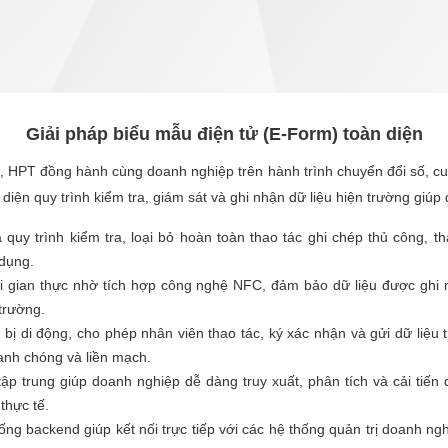
Giải pháp biểu mẫu điện tử (E-Form) toàn diện
 HPT đồng hành cùng doanh nghiệp trên hành trình chuyển đổi số, cu
diện quy trình kiểm tra, giám sát và ghi nhận dữ liệu hiện trường giúp
uy trình kiểm tra, loại bỏ hoàn toàn thao tác ghi chép thủ công, t
 dụng.
ời gian thực nhờ tích hợp công nghệ NFC, đảm bảo dữ liệu được ghi
 trường.
t bị di động, cho phép nhân viên thao tác, ký xác nhận và gửi dữ liệu t
anh chóng và liền mạch.
tập trung giúp doanh nghiệp dễ dàng truy xuất, phân tích và cải tiến q
thực tế.
thống backend giúp kết nối trực tiếp với các hệ thống quản trị doanh 