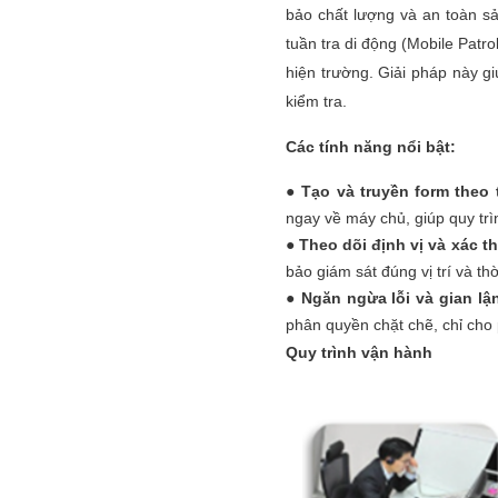
bảo chất lượng và an toàn sả
tuần tra di động (Mobile Patr
hiện trường. Giải pháp này g
kiểm tra.
Các tính năng nổi bật:
●
Tạo và truyền form theo 
ngay về máy chủ, giúp quy trì
●
Theo dõi định vị và xác 
bảo giám sát đúng vị trí và thờ
●
Ngăn ngừa lỗi và gian lậ
phân quyền chặt chẽ, chỉ cho
Quy trình vận hành