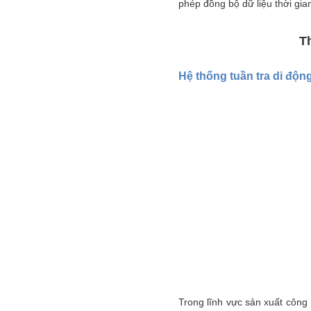
phép đồng bộ dữ liệu thời gia
T
Hệ thống tuần tra di độn
Trong lĩnh vực sản xuất công