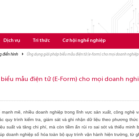
Dịch vụ
Tri thức
Cơ hội nghề nghiệp
g điển hình
ứng dụng giải pháp biểu mẫu điện tử (e-form) cho mọi doanh nghiệp
 biểu mẫu điện tử (E-Form) cho mọi doanh ngh
ố mạnh mẽ, nhiều doanh nghiệp trong lĩnh vực sản xuất, công nghệ v
c quy trình kiểm tra, giám sát và ghi nhận dữ liệu theo phương thức
ệu suất và tăng chi phí, mà còn tiềm ẩn rủi ro sai sót và thiếu minh
iúp doanh nghiệp số hóa toàn bộ quy trình vận hành hiện trường, từ g