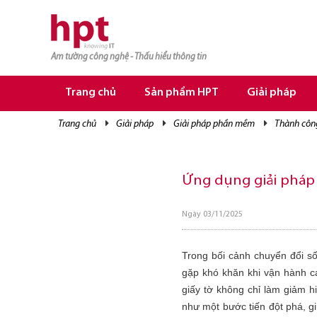
Am tường công nghệ - Thấu hiểu thông tin
TRANG CHỦ
TRANG CHỦ
Trang chủ
Sản phẩm HPT
Giải pháp
SẢN PHẨM HPT
trang chủ
giải pháp
giải pháp phần mềm
thành côn
GIẢI PHÁP
DỊCH VỤ
Ứng dụng giải pháp
TRI THỨC
Ngày 03/11/2025
CƠ HỘI NGHỀ NGHIỆP
Trong bối cảnh chuyển đổi s
gặp khó khăn khi vận hành cá
giấy tờ không chỉ làm giảm hi
như một bước tiến đột phá, g