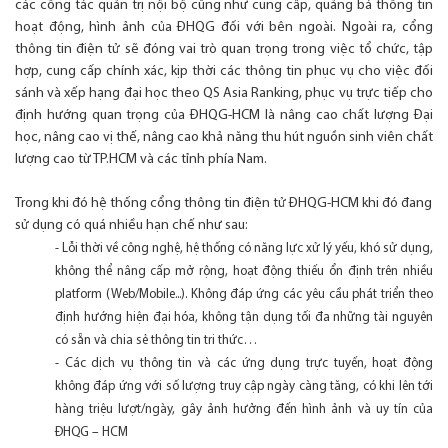
các công tác quản trị nội bộ cũng như cung cấp, quảng bá thông tin
hoạt động, hình ảnh của ĐHQG đối với bên ngoài. Ngoài ra, cổng
thông tin điện tử sẽ đóng vai trò quan trọng trong việc tổ chức, tập
hợp, cung cấp chính xác, kịp thời các thông tin phục vụ cho việc đối
sánh và xếp hạng đại học theo QS Asia Ranking, phục vụ trực tiếp cho
định hướng quan trọng của ĐHQG-HCM là nâng cao chất lượng Đại
học, nâng cao vị thế, nâng cao khả năng thu hút nguồn sinh viên chất
lượng cao từ TP.HCM và các tỉnh phía Nam.
Trong khi đó hệ thống cổng thông tin điện tử ĐHQG-HCM khi đó đang
sử dụng có quá nhiều hạn chế như sau:
- Lỗi thời về công nghệ, hệ thống có năng lực xử lý yếu, khó sử dụng,
không thể nâng cấp mở rộng, hoạt động thiếu ổn định trên nhiều
platform (Web/Mobile...). Không đáp ứng các yêu cầu phát triển theo
định hướng hiện đại hóa, không tận dụng tối đa những tài nguyên
có sẵn và chia sẻ thông tin tri thức…
- Các dịch vụ thông tin và các ứng dụng trực tuyến, hoạt động
không đáp ứng với số lượng truy cập ngày càng tăng, có khi lên tới
hàng triệu lượt/ngày, gây ảnh hưởng đến hình ảnh và uy tín của
ĐHQG – HCM