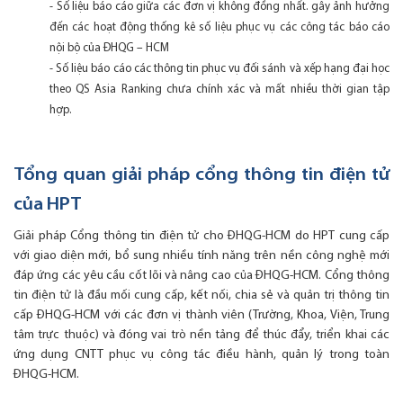
- Số liệu báo cáo giữa các đơn vị không đồng nhất. gây ảnh hưởng
đến các hoạt động thống kê số liệu phục vụ các công tác báo cáo
nội bộ của ĐHQG – HCM
- Số liệu báo cáo các thông tin phục vụ đối sánh và xếp hạng đại học
theo QS Asia Ranking chưa chính xác và mất nhiều thời gian tập
hợp.
Tổng quan giải pháp cổng thông tin điện tử
của HPT
Giải pháp Cổng thông tin điện tử cho ĐHQG-HCM do HPT cung cấp
với giao diện mới, bổ sung nhiều tính năng trên nền công nghệ mới
đáp ứng các yêu cầu cốt lõi và nâng cao của ĐHQG-HCM. Cổng thông
tin điện tử là đầu mối cung cấp, kết nối, chia sẻ và quản trị thông tin
cấp ĐHQG-HCM với các đơn vị thành viên (Trường, Khoa, Viện, Trung
tâm trực thuộc) và đóng vai trò nền tảng để thúc đẩy, triển khai các
ứng dụng CNTT phục vụ công tác điều hành, quản lý trong toàn
ĐHQG-HCM.