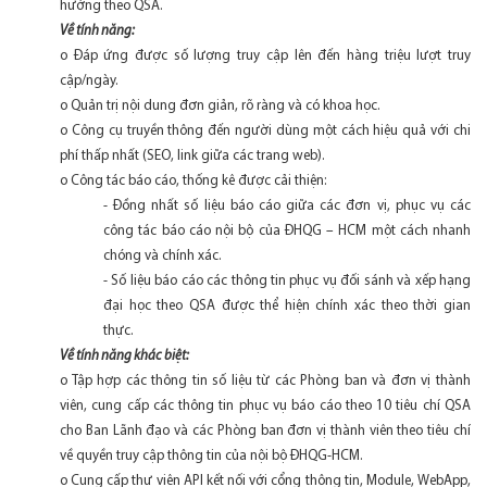
hướng theo QSA.
Về tính năng:
o Đáp ứng được số lượng truy cập lên đến hàng triệu lượt truy
cập/ngày.
o Quản trị nội dung đơn giản, rõ ràng và có khoa học.
o Công cụ truyền thông đến người dùng một cách hiệu quả với chi
phí thấp nhất (SEO, link giữa các trang web).
o Công tác báo cáo, thống kê được cải thiện:
- Đồng nhất số liệu báo cáo giữa các đơn vị, phục vụ các
công tác báo cáo nội bộ của ĐHQG – HCM một cách nhanh
chóng và chính xác.
- Số liệu báo cáo các thông tin phục vụ đối sánh và xếp hạng
đại học theo QSA được thể hiện chính xác theo thời gian
thực.
Về tính năng khác biệt:
o Tập hợp các thông tin số liệu từ các Phòng ban và đơn vị thành
viên, cung cấp các thông tin phục vụ báo cáo theo 10 tiêu chí QSA
cho Ban Lãnh đạo và các Phòng ban đơn vị thành viên theo tiêu chí
về quyền truy cập thông tin của nội bộ ĐHQG-HCM.
o Cung cấp thư viện API kết nối với cổng thông tin, Module, WebApp,