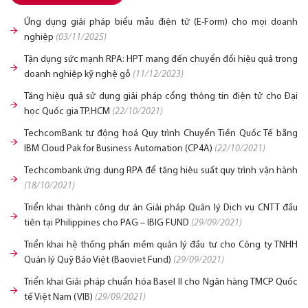
Ứng dụng giải pháp biểu mẫu điện tử (E-Form) cho mọi doanh
nghiệp
(03/11/2025)
Tận dụng sức mạnh RPA: HPT mang đến chuyển đổi hiệu quả trong
doanh nghiệp kỹ nghệ gỗ
(11/12/2023)
Tăng hiệu quả sử dụng giải pháp cổng thông tin điện tử cho Đại
học Quốc gia TP.HCM
(22/10/2021)
TechcomBank tự động hoá Quy trình Chuyển Tiền Quốc Tế bằng
IBM Cloud Pak for Business Automation (CP4A)
(22/10/2021)
Techcombank ứng dụng RPA để tăng hiệu suất quy trình vận hành
(18/10/2021)
Triển khai thành công dự án Giải pháp Quản lý Dịch vụ CNTT đầu
tiên tại Philippines cho PAG – IBIG FUND
(29/09/2021)
Triển khai hệ thống phần mềm quản lý đầu tư cho Công ty TNHH
Quản lý Quỹ Bảo Việt (Baoviet Fund)
(29/09/2021)
Triển khai Giải pháp chuẩn hóa Basel II cho Ngân hàng TMCP Quốc
tế Việt Nam (VIB)
(29/09/2021)