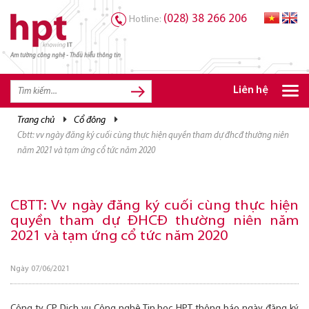
(028) 38 266 206
Hotline:
Am tường công nghệ - Thấu hiểu thông tin
TRANG CHỦ
TRANG CHỦ
Liên hệ
SẢN PHẨM HPT
trang chủ
cổ đông
cbtt: vv ngày đăng ký cuối cùng thực hiện quyền tham dự đhcđ thường niên
GIẢI PHÁP
năm 2021 và tạm ứng cổ tức năm 2020
DỊCH VỤ
TRI THỨC
CBTT: Vv ngày đăng ký cuối cùng thực hiện
quyền tham dự ĐHCĐ thường niên năm
CƠ HỘI NGHỀ NGHIỆP
2021 và tạm ứng cổ tức năm 2020
Ngày 07/06/2021
Công ty CP Dịch vụ Công nghệ Tin học HPT thông báo ngày đăng ký