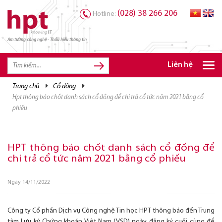
(028) 38 266 206
Hotline:
Am tường công nghệ - Thấu hiểu thông tin
TRANG CHỦ
TRANG CHỦ
Liên hệ
SẢN PHẨM HPT
trang chủ
cổ đông
hpt thông báo chốt danh sách cổ đồng để chi trả cổ tức năm 2021 bằng cổ
GIẢI PHÁP
phiếu
DỊCH VỤ
TRI THỨC
HPT thông báo chốt danh sách cổ đồng để
chi trả cổ tức năm 2021 bằng cổ phiếu
CƠ HỘI NGHỀ NGHIỆP
Ngày 14/11/2022
Công ty Cổ phần Dịch vụ Công nghệ Tin học HPT thông báo đến Trung
tâm Lưu ký Chứng khoán Việt Nam (VSD) ngày đăng ký cuối cùng để