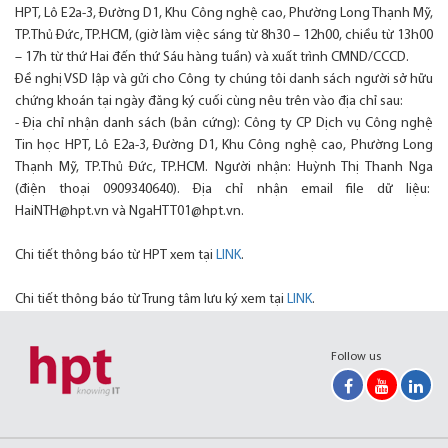
HPT, Lô E2a-3, Đường D1, Khu Công nghệ cao, Phường Long Thạnh Mỹ,
TP.Thủ Đức, TP.HCM, (giờ làm việc sáng từ 8h30 – 12h00, chiều từ 13h00
– 17h từ thứ Hai đến thứ Sáu hàng tuần) và xuất trình CMND/CCCD.
Đề nghị VSD lập và gửi cho Công ty chúng tôi danh sách người sở hữu
chứng khoán tại ngày đăng ký cuối cùng nêu trên vào địa chỉ sau:
- Địa chỉ nhận danh sách (bản cứng): Công ty CP Dịch vụ Công nghệ
Tin học HPT, Lô E2a-3, Đường D1, Khu Công nghệ cao, Phường Long
Thạnh Mỹ, TP.Thủ Đức, TP.HCM. Người nhận: Huỳnh Thị Thanh Nga
(điện thoại 0909340640). Địa chỉ nhận email file dữ liệu:
HaiNTH@hpt.vn và NgaHTT01@hpt.vn.
Chi tiết thông báo từ HPT xem tại
LINK
.
Chi tiết thông báo từ Trung tâm lưu ký xem tại
LINK
.
Follow us