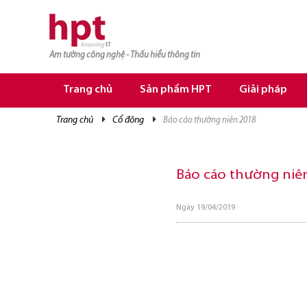
Am tường công nghệ - Thấu hiểu thông tin
TRANG CHỦ
TRANG CHỦ
Trang chủ
Sản phẩm HPT
Giải pháp
SẢN PHẨM HPT
trang chủ
cổ đông
báo cáo thường niên 2018
GIẢI PHÁP
DỊCH VỤ
Báo cáo thường niê
TRI THỨC
Ngày 19/04/2019
CƠ HỘI NGHỀ NGHIỆP