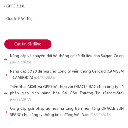
- GPFS 3.3.0.1
- Oracle RAC 10g
Các tin đã đăng
Nâng cấp và chuyển đổi hệ thống cơ sở dữ liệu cho Saigon Co.op
(20/03/2025)
Nâng cấp cơ sở dữ liệu cho Công ty viễn thông Cellcard (CAMGSM
– CAMBODIA)
(04/02/2025)
Triển khai AIX6L và GPFS kết hợp với ORACLE RAC cho công ty cổ
phần giao dịch hàng hóa Sài Gòn Thương Tín (Sacom-Ste)
(06/11/2017)
Cung cấp giải pháp ảo hóa hạ tầng trên nền tảng ORACLE SUN
SPARC cho công ty thông tin di động Việt Nam
(06/11/2017)