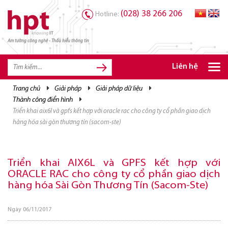
(028) 38 266 206
Hotline:
Am tường công nghệ - Thấu hiểu thông tin
TRANG CHỦ
TRANG CHỦ
Liên hệ
SẢN PHẨM HPT
trang chủ
giải pháp
giải pháp dữ liệu
thành công điển hình
GIẢI PHÁP
triển khai aix6l và gpfs kết hợp với oracle rac cho công ty cổ phần giao dịch
DỊCH VỤ
hàng hóa sài gòn thương tín (sacom-ste)
TRI THỨC
Triển khai AIX6L và GPFS kết hợp với
CƠ HỘI NGHỀ NGHIỆP
ORACLE RAC cho công ty cổ phần giao dịch
hàng hóa Sài Gòn Thương Tín (Sacom-Ste)
Ngày 06/11/2017