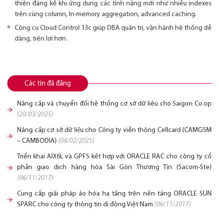
thiện đáng kể khi ứng dụng các tính năng mới như nhiều indexes
trên cùng column, In-memory aggregation, advanced caching.
Công cụ Cloud Control 13c giúp DBA quản trị, vận hành hệ thống dễ
dàng, tiện lợi hơn.
Các tin đã đăng
Nâng cấp và chuyển đổi hệ thống cơ sở dữ liệu cho Saigon Co.op
(20/03/2025)
Nâng cấp cơ sở dữ liệu cho Công ty viễn thông Cellcard (CAMGSM
– CAMBODIA)
(04/02/2025)
Triển khai AIX6L và GPFS kết hợp với ORACLE RAC cho công ty cổ
phần giao dịch hàng hóa Sài Gòn Thương Tín (Sacom-Ste)
(06/11/2017)
Cung cấp giải pháp ảo hóa hạ tầng trên nền tảng ORACLE SUN
SPARC cho công ty thông tin di động Việt Nam
(06/11/2017)