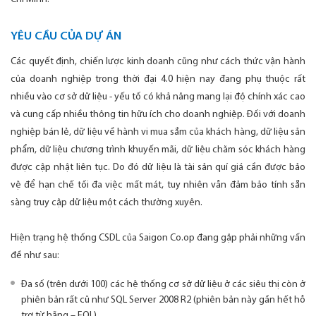
YÊU CẦU CỦA DỰ ÁN
Các quyết định, chiến lược kinh doanh cũng như cách thức vận hành
của doanh nghiệp trong thời đại 4.0 hiện nay đang phụ thuộc rất
nhiều vào cơ sở dữ liệu - yếu tố có khả năng mang lại độ chính xác cao
và cung cấp nhiều thông tin hữu ích cho doanh nghiệp. Đối với doanh
nghiệp bán lẻ, dữ liệu về hành vi mua sắm của khách hàng, dữ liệu sản
phẩm, dữ liệu chương trình khuyến mãi, dữ liệu chăm sóc khách hàng
được cập nhật liên tục. Do đó dữ liệu là tài sản quí giá cần được bảo
vệ để hạn chế tối đa việc mất mát, tuy nhiên vẫn đảm bảo tính sẵn
sàng truy cập dữ liệu một cách thường xuyên.
Hiện trạng hệ thống CSDL của Saigon Co.op đang gặp phải những vấn
đề như sau:
Đa số (trên dưới 100) các hệ thống cơ sở dữ liệu ở các siêu thị còn ở
phiên bản rất cũ như SQL Server 2008 R2 (phiên bản này gần hết hỗ
trợ từ hãng – EOL).