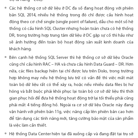
Các hệ thống cơ sở dữ liệu ở DC đa số đang hoạt động với phiên
bản SQL 2014, nhiều hệ thống trong đó chỉ được cấu hình hoạt
động theo cơ chế single (single point of failure), dẫu cho một số hệ
thống có cấu hình SQL Cluster nhưng hoàn toàn chưa có hệ thống
DR, trong trường hợp trung tâm dữ liệu ở DC gặp sự cố thì hầu như
sẽ ảnh hưởng đến toàn bộ hoạt động sản xuất kinh doanh của
khách hàng.
Bên cạnh hệ thống SQL Server thì hệ thống cơ sở dữ liệu Oracle
cũng chỉ cấu hình RAC – HA và chưa cấu hình Data Guard – DR. Hơn
nữa, các files backup hiện tại chỉ được lưu trên Disks, trong trường
hợp không may nếu hệ thống lưu trữ có vấn đề thì việc mất mát
toàn bộ dữ liệu rất có thể xảy ra, hoặc nếu nhiều data files bị hư
hỏng và bắt buộc phải khôi phục lại toàn bộ cơ sở dữ liệu thì thời
gian phục hồi để đưa hệ thống hoạt động trở lại tối thiểu phải cũng
phải mất 4 tiếng đồng hồ. Ngoài ra cơ sở dữ liệu Oracle này đang
vận hành với phiên bản 11g, việc nâng cấp lên phiên bản cao hơn
để tận dụng các tính năng mới, tăng cường bảo mật của sản phẩm
là việc làm cần thiết.
Hệ thống Data Center hiện tại đã xuống cấp và đang đặt tại trụ sở