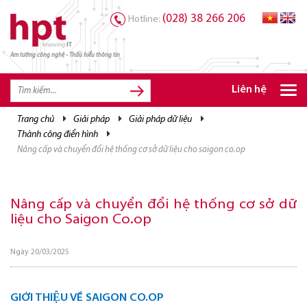
(028) 38 266 206
Hotline:
Am tường công nghệ - Thấu hiểu thông tin
TRANG CHỦ
TRANG CHỦ
Liên hệ
SẢN PHẨM HPT
trang chủ
giải pháp
giải pháp dữ liệu
thành công điển hình
GIẢI PHÁP
nâng cấp và chuyển đổi hệ thống cơ sở dữ liệu cho saigon co.op
DỊCH VỤ
TRI THỨC
Nâng cấp và chuyển đổi hệ thống cơ sở dữ
liệu cho Saigon Co.op
CƠ HỘI NGHỀ NGHIỆP
Ngày 20/03/2025
GIỚI THIỆU VỀ SAIGON CO.OP