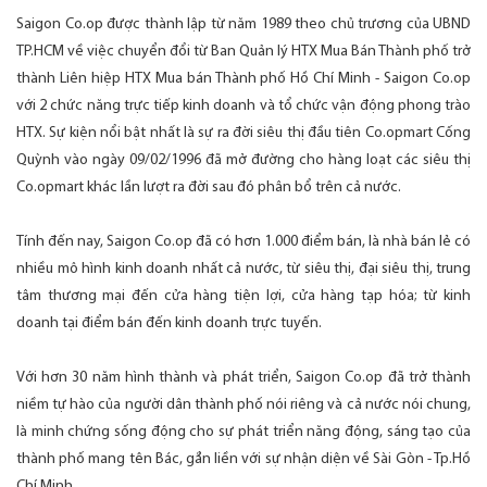
Saigon Co.op được thành lập từ năm 1989 theo chủ trương của UBND
TP.HCM về việc chuyển đổi từ Ban Quản lý HTX Mua Bán Thành phố trở
thành Liên hiệp HTX Mua bán Thành phố Hồ Chí Minh - Saigon Co.op
với 2 chức năng trực tiếp kinh doanh và tổ chức vận động phong trào
HTX. Sự kiện nổi bật nhất là sự ra đời siêu thị đầu tiên Co.opmart Cống
Quỳnh vào ngày 09/02/1996 đã mở đường cho hàng loạt các siêu thị
Co.opmart khác lần lượt ra đời sau đó phân bổ trên cả nước.
Tính đến nay, Saigon Co.op đã có hơn 1.000 điểm bán, là nhà bán lẻ có
nhiều mô hình kinh doanh nhất cả nước, từ siêu thị, đại siêu thị, trung
tâm thương mại đến cửa hàng tiện lợi, cửa hàng tạp hóa; từ kinh
doanh tại điểm bán đến kinh doanh trực tuyến.
Với hơn 30 năm hình thành và phát triển, Saigon Co.op đã trở thành
niềm tự hào của người dân thành phố nói riêng và cả nước nói chung,
là minh chứng sống động cho sự phát triển năng động, sáng tạo của
thành phố mang tên Bác, gắn liền với sự nhận diện về Sài Gòn - Tp.Hồ
Chí Minh.