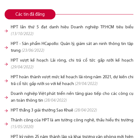
Các tin đã đăng
HPT lần thứ 5 đạt danh hiệu Doanh nghiệp TP.HCM tiêu biểu
(13/10/2022)
HPT - Sản phẩm HCapollo: Quản lý, giám sát an ninh thông tin tập
trung
(23/06/2022)
HPT vượt kế hoạch Lãi ròng, chi trả cổ tức gấp rưỡi kế hoạch
(29/04/2022)
HPT hoàn thành vượt mức kế hoạch lãi ròng năm 2021, dự kiến chi
trả cổ tức gấp rưỡi so với kế hoạch
(29/04/2022)
Doanh nghiệp Việt phát triển nền tảng giao tiếp cho các công cụ
an toàn thông tin
(28/04/2022)
HPT thắng 3 giải thưởng Sao Khuê
(28/04/2022)
Thành công của HPT là am tường công nghệ, thấu hiểu thị trường
(15/05/2020)
HPT kỷ niệm 25 năm thành lập và khai trương văn phòng mới hiện