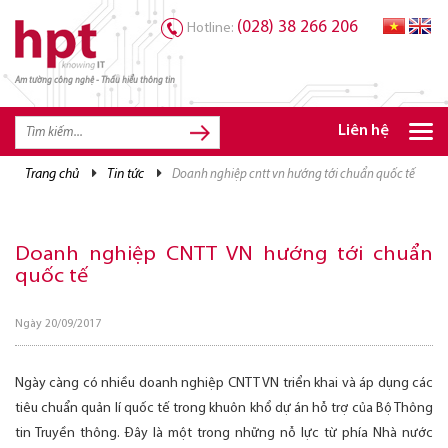
(028) 38 266 206
Hotline:
Am tường công nghệ - Thấu hiểu thông tin
TRANG CHỦ
TRANG CHỦ
Liên hệ
SẢN PHẨM HPT
trang chủ
tin tức
doanh nghiệp cntt vn hướng tới chuẩn quốc tế
GIẢI PHÁP
DỊCH VỤ
Doanh nghiệp CNTT VN hướng tới chuẩn
quốc tế
TRI THỨC
CƠ HỘI NGHỀ NGHIỆP
Ngày 20/09/2017
Ngày càng có nhiều doanh nghiệp CNTT VN triển khai và áp dụng các
tiêu chuẩn quản lí quốc tế trong khuôn khổ dự án hỗ trợ của Bộ Thông
tin Truyền thông. Đây là một trong những nỗ lực từ phía Nhà nước