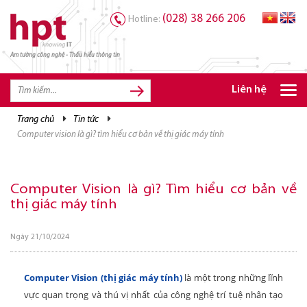
(028) 38 266 206
Hotline:
Am tường công nghệ - Thấu hiểu thông tin
TRANG CHỦ
TRANG CHỦ
Liên hệ
SẢN PHẨM HPT
trang chủ
tin tức
computer vision là gì? tìm hiểu cơ bản về thị giác máy tính
GIẢI PHÁP
DỊCH VỤ
Computer Vision là gì? Tìm hiểu cơ bản về
TRI THỨC
thị giác máy tính
CƠ HỘI NGHỀ NGHIỆP
Ngày 21/10/2024
Computer Vision (thị giác máy tính)
là một trong những lĩnh
vực quan trọng và thú vị nhất của công nghệ trí tuệ nhân tạo