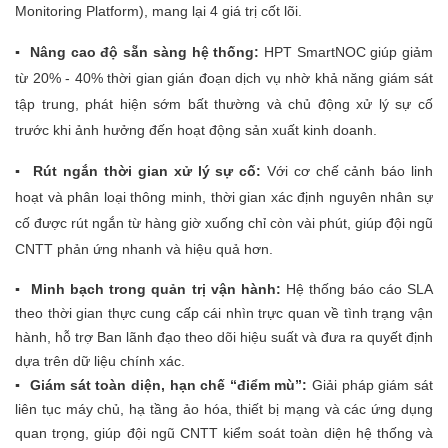
Monitoring Platform), mang lại 4 giá trị cốt lõi.
▪ Nâng cao độ sẵn sàng hệ thống:
HPT SmartNOC giúp giảm
từ 20% - 40% thời gian gián đoạn dịch vụ nhờ khả năng giám sát
tập trung, phát hiện sớm bất thường và chủ động xử lý sự cố
trước khi ảnh hưởng đến hoạt động sản xuất kinh doanh.
▪ Rút ngắn thời gian xử lý sự cố:
Với cơ chế cảnh báo linh
hoạt và phân loại thông minh, thời gian xác định nguyên nhân sự
cố được rút ngắn từ hàng giờ xuống chỉ còn vài phút, giúp đội ngũ
CNTT phản ứng nhanh và hiệu quả hơn.
▪ Minh bạch trong quản trị vận hành:
Hệ thống báo cáo SLA
theo thời gian thực cung cấp cái nhìn trực quan về tình trạng vận
hành, hỗ trợ Ban lãnh đạo theo dõi hiệu suất và đưa ra quyết định
dựa trên dữ liệu chính xác.
▪ Giám sát toàn diện, hạn chế “điểm mù”:
Giải pháp giám sát
liên tục máy chủ, hạ tầng ảo hóa, thiết bị mạng và các ứng dụng
quan trọng, giúp đội ngũ CNTT kiểm soát toàn diện hệ thống và