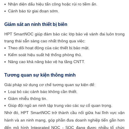
▪ Nhận diện dấu hiệu tấn công hoặc rủi ro tiềm ẩn.
▪ Cảnh báo từ giai đoạn sớm.
Giám sát an ninh thiết bị biên
HPT SmartNOC giúp đảm bảo các lớp bảo vệ vành đai luôn trong
trạng thái sẵn sàng cao nhất thông qua việc:
▪ Theo dõi hoạt động của các thiết bị bảo mật.
▪ Kiểm soát hiệu suất hệ thống phòng thủ.
▪ Nâng cao khả năng bảo vệ hạ tầng CNTT.
Tương quan sự kiện thông minh
Giải pháp sử dụng cơ chế tương quan sự kiện để:
▪ Loại bỏ các cảnh báo không cần thiết.
▪ Giảm nhiễu thông tin.
▪ Giúp đội ngũ an ninh tập trung vào các sự cố quan trọng.
Nhờ đó, HPT SmartNOC trở thành cầu nối giữa hai lĩnh vực vận
hành và an ninh mạng, góp phần đưa doanh nghiệp tiến gần hơn
đến mô hình Integrated NOC - SOC đang được nhiều tổ chức