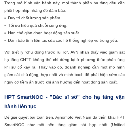
Trong mô hình vận hành này, mọi thành phần hạ tầng đều cần
phối hợp nhịp nhàng để đảm bảo:
▪ Duy trì chất lượng sản phẩm.
▪ Tối ưu hiệu quả chuỗi cung ứng.
▪ Hạn chế gián đoạn hoạt động sản xuất.
▪ Đảm bảo tính liên tục của các hệ thống nghiệp vụ trọng yếu.
Với triết lý “chủ động trước rủi ro”, AVN nhận thấy việc giám sát
hạ tầng CNTT không thể chỉ dừng lại ở phương thức phản ứng
khi sự cố xảy ra. Thay vào đó, doanh nghiệp cần một mô hình
giám sát chủ động, hợp nhất và minh bạch để phát hiện sớm các
nguy cơ tiềm ẩn trước khi ảnh hưởng đến hoạt động sản xuất.
HPT SmartNOC - "Bác sĩ số" cho hạ tầng vận
hành liên tục
Để giải quyết bài toán trên, Ajinomoto Việt Nam đã triển khai HPT
SmartNOC như một nền tảng giám sát hợp nhất (Unified