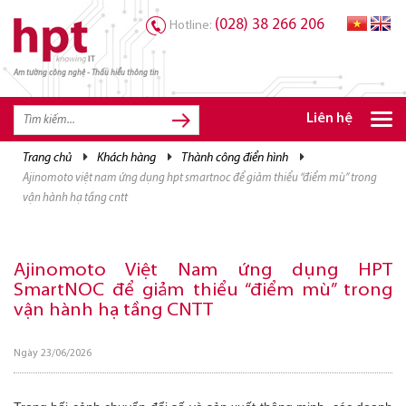
(028) 38 266 206
Hotline:
Am tường công nghệ - Thấu hiểu thông tin
TRANG CHỦ
TRANG CHỦ
Liên hệ
SẢN PHẨM HPT
trang chủ
khách hàng
thành công điển hình
ajinomoto việt nam ứng dụng hpt smartnoc để giảm thiểu “điểm mù” trong
GIẢI PHÁP
vận hành hạ tầng cntt
DỊCH VỤ
TRI THỨC
Ajinomoto Việt Nam ứng dụng HPT
SmartNOC để giảm thiểu “điểm mù” trong
CƠ HỘI NGHỀ NGHIỆP
vận hành hạ tầng CNTT
Ngày 23/06/2026