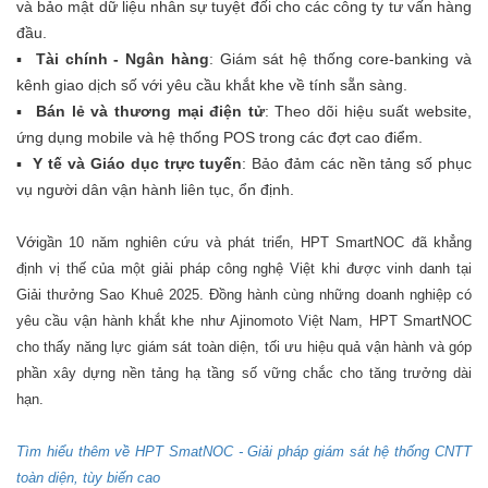
và bảo mật dữ liệu nhân sự tuyệt đối cho các công ty tư vấn hàng
đầu.
▪
Tài chính - Ngân hàng
: Giám sát hệ thống core-banking và
kênh giao dịch số với yêu cầu khắt khe về tính sẵn sàng.
▪
Bán lẻ và thương mại điện tử
: Theo dõi hiệu suất website,
ứng dụng mobile và hệ thống POS trong các đợt cao điểm.
▪
Y tế và Giáo dục trực tuyến
: Bảo đảm các nền tảng số phục
vụ người dân vận hành liên tục, ổn định.
Với
gần 10 năm nghiên cứu và phát triển, HPT SmartNOC đã khẳng
định vị thế của một giải pháp công nghệ Việt khi được vinh danh tại
Giải thưởng Sao Khuê 2025. Đồng hành cùng những doanh nghiệp có
yêu cầu vận hành khắt khe như Ajinomoto Việt Nam, HPT SmartNOC
cho thấy năng lực giám sát toàn diện, tối ưu hiệu quả vận hành và góp
phần xây dựng nền tảng hạ tầng số vững chắc cho tăng trưởng dài
hạn.
Tìm hiểu thêm về HPT SmatNOC - Giải pháp giám sát hệ thống CNTT
toàn diện, tùy biến cao