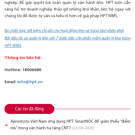
nghiệp để giải quyết bài toán quản lý vận hành kho. HPT luôn sẵn
sàng hỗ trợ doanh nghiệp tháo gỡ những khó khăn, liên hệ ngay với
chúng tôi để được tư vấn và hiểu rõ hơn về giải pháp HPT WMS.
Ba chiến lược tiết kiệm chi phí cho hoạt động kho và trung tâm phân phối
Bắt đầu tối ưu quản lý kho với: 7 bước tiếp cận phần mềm quản lý kho hàng
HPT WMS
Thông tin liên hệ:
Hotline: 18006686
Email:
info@hpt.vn
Các tin đã đăng
Ajinomoto Việt Nam ứng dụng HPT SmartNOC để giảm thiểu “điểm
mù” trong vận hành hạ tầng CNTT
(23/06/2026)