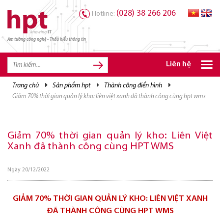
(028) 38 266 206
Hotline:
Am tường công nghệ - Thấu hiểu thông tin
TRANG CHỦ
TRANG CHỦ
Liên hệ
SẢN PHẨM HPT
trang chủ
sản phẩm hpt
thành công điển hình
giảm 70% thời gian quản lý kho: liên việt xanh đã thành công cùng hpt wms
GIẢI PHÁP
DỊCH VỤ
Giảm 70% thời gian quản lý kho: Liên Việt
TRI THỨC
Xanh đã thành công cùng HPT WMS
CƠ HỘI NGHỀ NGHIỆP
Ngày 20/12/2022
GIẢM 70% THỜI GIAN QUẢN LÝ KHO: LIÊN VIỆT XANH
ĐÃ THÀNH CÔNG CÙNG HPT WMS