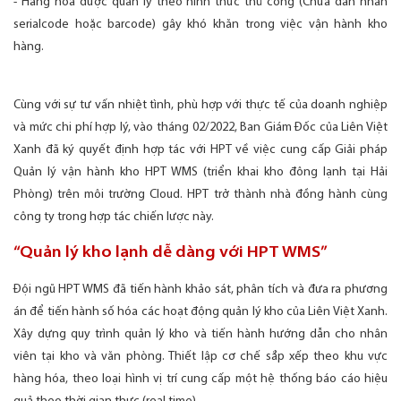
- Hàng hóa được quản lý theo hình thức thủ công (Chưa dán nhãn
serialcode hoặc barcode) gây khó khăn trong việc vận hành kho
hàng.
Cùng với sự tư vấn nhiệt tình, phù hợp với thực tế của doanh nghiệp
và mức chi phí hợp lý, vào tháng 02/2022, Ban Giám Đốc của Liên Việt
Xanh đã ký quyết định hợp tác với HPT về việc cung cấp Giải pháp
Quản lý vận hành kho HPT WMS (triển khai kho đông lạnh tại Hải
Phòng) trên môi trường Cloud. HPT trở thành nhà đồng hành cùng
công ty trong hợp tác chiến lược này.
“Quản lý kho lạnh dễ dàng với HPT WMS”
Đội ngũ HPT WMS đã tiến hành khảo sát, phân tích và đưa ra phương
án để tiến hành số hóa các hoạt động quản lý kho của Liên Việt Xanh.
Xây dựng quy trình quản lý kho và tiến hành hướng dẫn cho nhân
viên tại kho và văn phòng. Thiết lập cơ chế sắp xếp theo khu vực
hàng hóa, theo loại hình vị trí cung cấp một hệ thống báo cáo hiệu