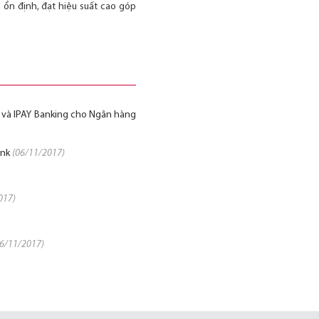
 ổn định, đạt hiệu suất cao góp
hẻ và IPAY Banking cho Ngân hàng
ank
(06/11/2017)
017)
06/11/2017)