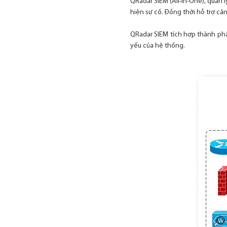
QRadar SIEM (All-in-One), quản l
hiện sự cố. Đồng thời hỗ trợ cản
QRadar SIEM tích hợp thành phần
yếu của hệ thống.