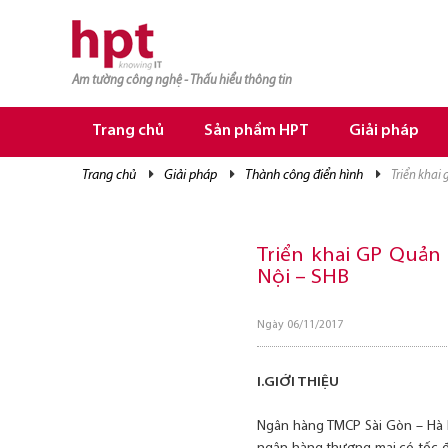
Am tường công nghệ - Thấu hiểu thông tin
TRANG CHỦ
TRANG CHỦ
Trang chủ
Sản phẩm HPT
Giải pháp
SẢN PHẨM HPT
trang chủ
giải pháp
thành công điển hình
triển khai
GIẢI PHÁP
DỊCH VỤ
Triển khai GP Quản
Nội – SHB
TRI THỨC
CƠ HỘI NGHỀ NGHIỆP
Ngày 06/11/2017
I.GIỚI THIỆU
Ngân hàng TMCP Sài Gòn – Hà N