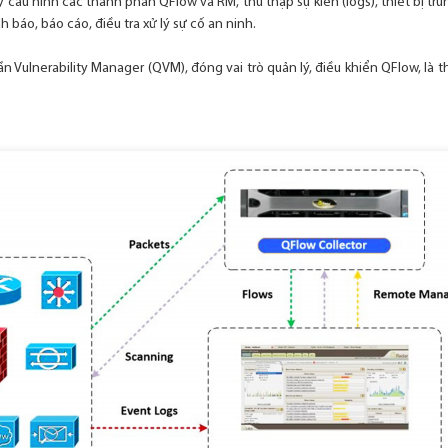
ý cấu hình các thành phần QFlow và RM, thu thập sự kiên (logs), thiết bị tr
h báo, báo cáo, điều tra xử lý sự cố an ninh.
 Vulnerability Manager (QVM), đóng vai trò quản lý, điều khiển QFlow, là t