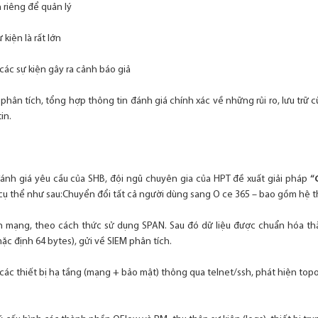
 riêng để quản lý
 kiện là rất lớn
các sự kiện gây ra cảnh báo giả
phân tích, tổng hợp thông tin đánh giá chính xác về những rủi ro, lưu trữ
in.
 đánh giá yêu cầu của SHB, đội ngũ chuyên gia của HPT đề xuất giải pháp
“
cụ thể như sau:Chuyển đổi tất cả người dùng sang O ce 365 – bao gồm hệ thố
in mạng, theo cách thức sử dụng SPAN. Sau đó dữ liệu được chuẩn hóa thà
c định 64 bytes), gửi về SIEM phân tích.
các thiết bị hạ tầng (mạng + bảo mật) thông qua telnet/ssh, phát hiện to