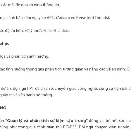
ề các mối đe dọa an ninh thông tin.
ường, cảnh báo sớm nguy cơ APTs (Advanced Persistent Threats).
 độ ưu tiên, xử lý trước khi bị khai thác.
 phục
 dọa và phân tích ảnh hưởng.
 các tình huống thông qua phân tích tương quan và nâng cao về an ninh. Gi
ai dự án, đội ngũ HPT đã chia sẻ, chuyển giao công nghệ, công cụ tiện ích 
quản trị và vận hành hệ thống.
ÀNG
 án
“Quản lý và phân tích sự kiện tập trung”
đóng vai trò hết sức qu
ũng như trong quá trình tuân thủ PCI-DSS. Đội ngũ chuyên viên tư vấn, t