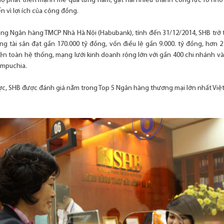
 phát triển mạnh mẽ qua từng năm, gặt hái nhiều thành công rực rỡ nhờ 
n vì lợi ích của cộng đồng.
ng Ngân hàng TMCP Nhà Hà Nội (Habubank), tính đến 31/12/2014, SHB trở 
ng tài sản đạt gần 170.000 tỷ đồng, vốn điều lệ gần 9.000. tỷ đồng, hơn 2
ên toàn hệ thống, mạng lưới kinh doanh rộng lớn với gần 400 chi nhánh và 
ampuchia.
ợc, SHB được đánh giá nằm trong Top 5 Ngân hàng thương mại lớn nhất Việ