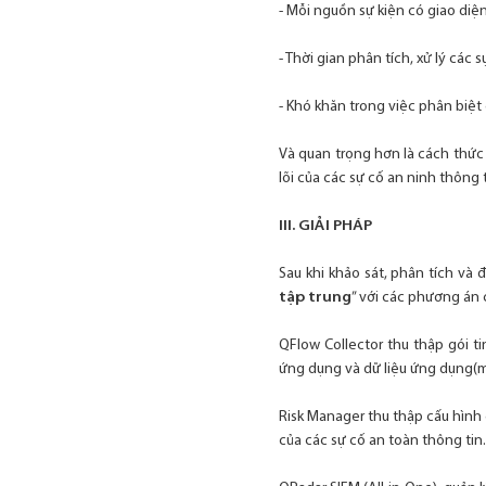
- Mỗi nguồn sự kiện có giao diện
- Thời gian phân tích, xử lý các sự
- Khó khăn trong việc phân biệt 
Và quan trọng hơn là cách thức 
lõi của các sự cố an ninh thông t
III. GIẢI PHÁP
Sau khi khảo sát, phân tích và
tập trung
” với các phương án 
QFlow Collector thu thập gói t
ứng dụng và dữ liệu ứng dụng(mặ
Risk Manager thu thập cấu hình 
của các sự cố an toàn thông tin.