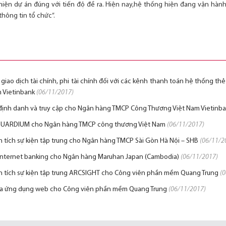
hiện dự án đúng với tiến độ đề ra. Hiện nay,hệ thống hiện đang vận hành
hông tin tổ chức”.
t giao dịch tài chính, phi tài chính đối với các kênh thanh toán hệ thống t
 Vietinbank
(06/11/2017)
ý định danh và truy cập cho Ngân hàng TMCP Công Thương Việt Nam Vietinb
 GUARDIUM cho Ngân hàng TMCP công thương Việt Nam
(06/11/2017)
ân tích sự kiện tập trung cho Ngân hàng TMCP Sài Gòn Hà Nội – SHB
(06/11/2
Internet banking cho Ngân hàng Maruhan Japan (Cambodia)
(06/11/2017)
ân tích sự kiện tập trung ARCSIGHT cho Công viên phần mềm Quang Trung
(
lửa ứng dụng web cho Công viên phần mềm Quang Trung
(06/11/2017)