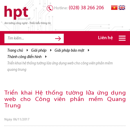
(028) 38 266 206
Hotline:
Am tường công nghệ - Thấu hiểu thông tin
TRANG CHỦ
TRANG CHỦ
Liên hệ
SẢN PHẨM HPT
trang chủ
giải pháp
giải pháp bảo mật
thành công điển hình
GIẢI PHÁP
triển khai hệ thống tường lửa ứng dụng web cho công viên phần mềm
DỊCH VỤ
quang trung
TRI THỨC
Triển khai Hệ thống tường lửa ứng dụng
CƠ HỘI NGHỀ NGHIỆP
web cho Công viên phần mềm Quang
Trung
Ngày 06/11/2017