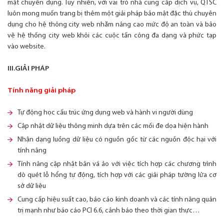
mật chuyên dụng. Tuy nhiên, với vai trò nhà cung cấp dịch vụ, QTSC
luôn mong muốn trang bị thêm một giải pháp bảo mật đặc thù chuyên
dụng cho hệ thông city web nhằm nâng cao mức độ an toàn và bảo
vệ hệ thống city web khỏi các cuộc tấn công đa dạng và phức tạp
vào website.
III.GIẢI PHÁP
Tính năng giải pháp
Tự động học cấu trúc ứng dụng web và hành vi người dùng
Cập nhật dữ liệu thông minh dựa trên các mối đe dọa hiện hành
Nhận dạng luồng dữ liệu có nguồn gốc từ các nguồn độc hại với
tính năng
Tính năng cập nhật bản vá ảo với việc tích hợp các chương trình
dò quét lỗ hổng tự động, tích hợp với các giải pháp tường lửa cơ
sở dữ liệu
Cung cấp hiệu suất cao, báo cáo kinh doanh và các tính năng quản
trị mạnh như báo cáo PCI 6.6, cảnh báo theo thời gian thực…