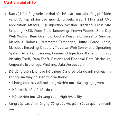
Ưu điểm giải pháp
Bảo vệ hệ thống website khỏi hầu hết các cuộc tấn công phổ biến
và phức tạp nhằm vào ứng dụng web: Web, HTTPS and XML
application attacks, SQL Injection, Session Hijacking, Cross Site
Scripting (XSS), Form Field Tampering, Known Worms, Zero Day
Web Worms, Buer Overﬂow, Cookie Poisoning, Denial of Service,
Malicious Robots, Parameter Tampering, Brute Force Login,
Malicious Encoding, Directory Traversal, Web Server and Operating
System Attacks, Scanning, Command Injection, Illegal Encoding,
Identity Theft, Data Theft, Patient and Financial Data Disclosure,
Corporate Espionage, Phishing, Data Destruction.
Dễ dàng triển khai vào hệ thống đang có của doanh nghiệp mà
không làm thay đổi kiến trúc hệ thống:
Không cần thay đổi nội dung và kiến trúc của ứng dụng web
Hỗ trợ các kết nối tốc độ cao
Hỗ trợ kiến trúc sẵn sàng cao – High Avaibility
Cung cấp các tính năng tự động bảo vệ, giám sát và quản trị mạnh
mẽ: