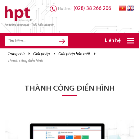
(028) 38 266 206
Hotline:
Am tường công nghệ - Thấu hiểu thông tin
TRANG CHỦ
TRANG CHỦ
Liên hệ
SẢN PHẨM HPT
trang chủ
giải pháp
giải pháp bảo mật
thành công điển hình
GIẢI PHÁP
DỊCH VỤ
TRI THỨC
THÀNH CÔNG ĐIỂN HÌNH
CƠ HỘI NGHỀ NGHIỆP