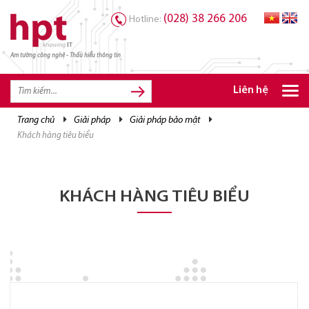
(028) 38 266 206
Hotline:
Am tường công nghệ - Thấu hiểu thông tin
TRANG CHỦ
TRANG CHỦ
Liên hệ
SẢN PHẨM HPT
trang chủ
giải pháp
giải pháp bảo mật
khách hàng tiêu biểu
GIẢI PHÁP
DỊCH VỤ
TRI THỨC
KHÁCH HÀNG TIÊU BIỂU
CƠ HỘI NGHỀ NGHIỆP