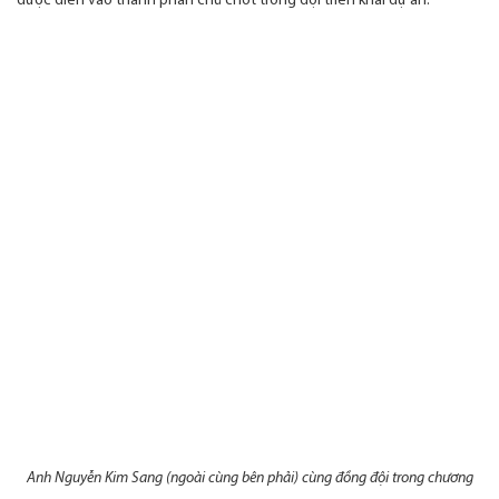
được điền vào thành phần chủ chốt trong đội triển khai dự án.
Anh Nguyễn Kim Sang (ngoài cùng bên phải) cùng đồng đội trong chương