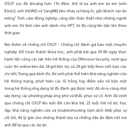
OSCP. Lúc đó khoảng hơn 11h đêm, thế là ba anh em tụi em (anh
BảoLQ, anh ViệtNQ và SangNK) kéo nhau ra hàng ốc gần khách sạn ăn
mừng”. Tình cảm đồng nghiệp cũng dần thân thiết như những người
anh em. Và tình cảm anh dành cho HPT, từ đó cũng lớn dần lên theo
thời gian.
Nói thêm về chứng chỉ OSCP – Chứng chỉ đánh giá bảo mật chuyên
nghiệp. Để hoàn thành khóa học, anh phải trải qua 30-90 ngày thực
hành tấn công các lab trên hệ thống của Offensive Security, vượt qua
cuộc thi online kéo dài 24 giờ liên tục và 24 giờ tiếp theo viết báo cáo
chi tiết. Trong quá trình thi, thí sinh phải thể hiện khả năng nghiên cứu
hệ thống mạng, phát hiện các lỗ hổng hay điểm yếu về bảo mật
trong hệ thống ứng dụng từ đó đánh giá được mức độ rủi ro cũng như
xây dựng các phương pháp ứng phó và khắc phục sự cố. Anh đã vượt
qua chứng chỉ OSCP khi tuổi đời còn khá trẻ, 23 tuổi. Với nỗ lực học
tập, khả năng nghiên cứu và troubleshooting (
tạm dịch: khắc phục sự
cố
) tốt, đã lý giải cho những thành tựu và những dấu ấn đậm nét mà
anh để lại qua các dự án.