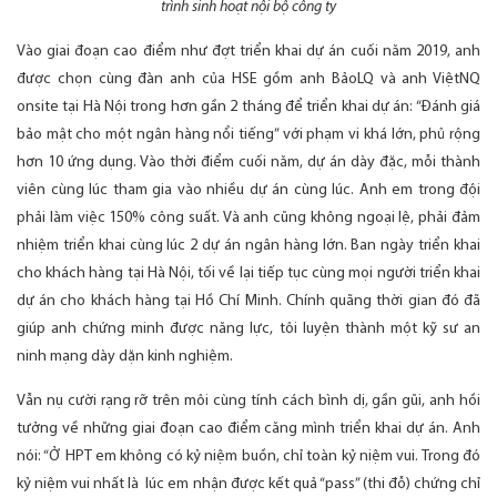
trình sinh hoạt nội bộ công ty
Vào giai đoạn cao điểm như đợt triển khai dự án cuối năm 2019, anh
được chọn cùng đàn anh của HSE gồm anh BảoLQ và anh ViệtNQ
onsite tại Hà Nội trong hơn gần 2 tháng để triển khai dự án: “Đánh giá
bảo mật cho một ngân hàng nổi tiếng” với phạm vi khá lớn, phủ rộng
hơn 10 ứng dụng. Vào thời điểm cuối năm, dự án dày đặc, mỗi thành
viên cùng lúc tham gia vào nhiều dự án cùng lúc. Anh em trong đội
phải làm việc 150% công suất. Và anh cũng không ngoại lệ, phải đảm
nhiệm triển khai cùng lúc 2 dự án ngân hàng lớn. Ban ngày triển khai
cho khách hàng tại Hà Nội, tối về lại tiếp tục cùng mọi người triển khai
dự án cho khách hàng tại Hồ Chí Minh. Chính quãng thời gian đó đã
giúp anh chứng minh được năng lực, tôi luyện thành một kỹ sư an
ninh mạng dày dặn kinh nghiệm.
Vẫn nụ cười rạng rỡ trên môi cùng tính cách bình dị, gần gũi, anh hồi
tưởng về những giai đoạn cao điểm căng mình triển khai dự án. Anh
nói: “Ở HPT em không có kỷ niệm buồn, chỉ toàn kỷ niệm vui. Trong đó
kỷ niệm vui nhất là lúc em nhận được kết quả “pass” (thi đỗ) chứng chỉ