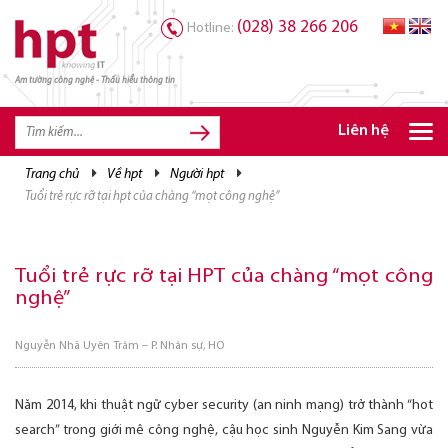
(028) 38 266 206
Hotline:
Am tường công nghệ - Thấu hiểu thông tin
TRANG CHỦ
TRANG CHỦ
Liên hệ
SẢN PHẨM HPT
trang chủ
về hpt
người hpt
tuổi trẻ rực rỡ tại hpt của chàng “mọt công nghệ”
GIẢI PHÁP
DỊCH VỤ
Tuổi trẻ rực rỡ tại HPT của chàng “mọt công
TRI THỨC
nghệ”
CƠ HỘI NGHỀ NGHIỆP
Nguyễn Nhã Uyên Trâm – P. Nhân sự, HO
Năm 2014, khi thuật ngữ cyber security (an ninh mạng) trở thành “hot
search” trong giới mê công nghệ, cậu học sinh Nguyễn Kim Sang vừa