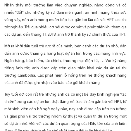
Nhận thấy môi trường làm việc chuyên nghiệp, năng động và có
nhiều “đất” cho những kỹ sư đam mê ngành an ninh mạng thỏa sức
vùng vẫy, nên anh mong muốn tiếp tục gắn bó lâu dài với HPT sau khi
tốt nghiệp. Trải qua nhiều cơ hội được cọ xát và phát triển khi tham gia
các dự án, đến tháng 11.2018, anh trở thành kỹ sư chính thức của HPT.
Mở ra khởi đầu tuổi trẻ rực rỡ của mình, bên cạnh các dự án nhỏ, dần
dần anh được tham gia hàng loạt dự án lớn trong các mảng lĩnh vực:
Ngân hàng, bảo hiểm, tài chính, thương mại điện tử, … Với kỹ năng
tiếng Anh tốt, anh được cấp trên giao triển khai các dự án tại thị
trường Cambodia. Các phát hiện lỗ hổng trên hệ thống khách hàng
của anh đã được ghi nhận vào báo cáo gửi khách hàng.
Tuy tuổi đời còn rất trẻ nhưng anh đã có một bề dày kinh nghiệm “tác
chiến” trong các dự án lớn thật đáng nể. Sau 2 năm gắn bó với HPT, từ
một sinh viên còn bỡ ngỡ ngày nào, nay anh được cấp trên tin tưởng
và giao phó vai trò trưởng nhóm kỹ thuật và quản trị dự án trong một
số dự án nhỏ. Đối với các dự án quan trọng của HSE, tên của anh luôn