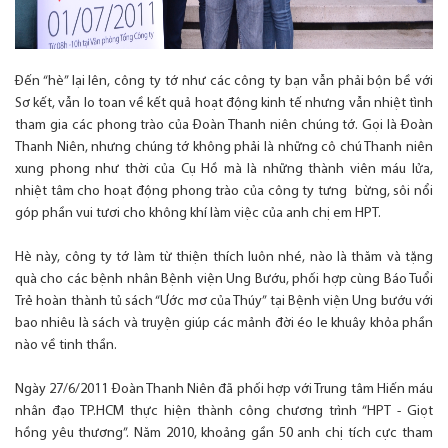
Đến “hè” lại lên, công ty tớ như các công ty bạn vẫn phải bộn bề với
Sơ kết, vẫn lo toan về kết quả hoạt động kinh tế nhưng vẫn nhiệt tình
tham gia các phong trào của Đoàn Thanh niên chúng tớ. Gọi là Đoàn
Thanh Niên, nhưng chúng tớ không phải là những cô chú Thanh niên
xung phong như thời của Cụ Hồ mà là những thành viên máu lửa,
nhiệt tâm cho hoạt động phong trào của công ty tưng bừng, sôi nổi
góp phần vui tươi cho không khí làm việc của anh chị em HPT.
Hè này, công ty tớ làm từ thiện thích luôn nhé, nào là thăm và tặng
quà cho các bệnh nhân Bệnh viện Ung Bướu, phối hợp cùng Báo Tuổi
Trẻ hoàn thành tủ sách “Ước mơ của Thúy” tại Bệnh viện Ung bướu với
bao nhiêu là sách và truyện giúp các mảnh đời éo le khuây khỏa phần
nào về tinh thần.
Ngày 27/6/2011 Đoàn Thanh Niên đã phối hợp với Trung tâm Hiến máu
nhân đạo TP.HCM thực hiện thành công chương trình “HPT - Giọt
hồng yêu thương”. Năm 2010, khoảng gần 50 anh chị tích cực tham