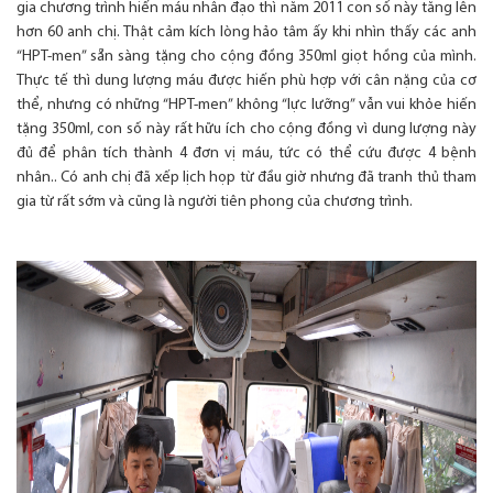
gia chương trình hiến máu nhân đạo thì năm 2011 con số này tăng lên
hơn 60 anh chị. Thật cảm kích lòng hảo tâm ấy khi nhìn thấy các anh
“HPT-men” sẵn sàng tặng cho cộng đồng 350ml giọt hồng của mình.
Thực tế thì dung lượng máu được hiến phù hợp với cân nặng của cơ
thể, nhưng có những “HPT-men” không “lực lưỡng” vẫn vui khỏe hiến
tặng 350ml, con số này rất hữu ích cho cộng đồng vì dung lượng này
đủ để phân tích thành 4 đơn vị máu, tức có thể cứu được 4 bệnh
nhân.. Có anh chị đã xếp lịch họp từ đầu giờ nhưng đã tranh thủ tham
gia từ rất sớm và cũng là người tiên phong của chương trình.