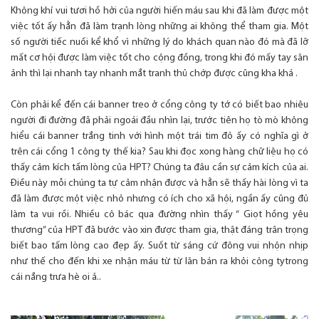
Không khí vui tươi hồ hởi của người hiến máu sau khi đã làm được một
việc tốt ấy hẳn đã làm trạnh lòng những ai không thể tham gia. Một
số người tiếc nuối kể khổ vì những lý do khách quan nào đó mà đã lỡ
mất cơ hội được làm việc tốt cho cộng đồng, trong khi đó mấy tay săn
ảnh thì lại nhanh tay nhanh mắt tranh thủ chớp được cũng kha khá .
Còn phải kể đến cái banner treo ở cổng công ty tớ có biết bao nhiêu
người đi đường đã phải ngoái đầu nhìn lại, trước tiên họ tò mò không
hiểu cái banner trắng tinh với hình một trái tim đỏ ấy có nghĩa gì ở
trên cái cổng 1 công ty thế kia? Sau khi đọc xong hàng chữ liệu họ có
thấy cảm kích tấm lòng của HPT? Chúng ta đâu cần sự cảm kích của ai.
Điều này mỗi chúng ta tự cảm nhận được và hẳn sẽ thấy hài lòng vì ta
đã làm được một việc nhỏ nhưng có ích cho xã hội, ngần ấy cũng đủ
làm ta vui rồi. Nhiều cô bác qua đường nhìn thấy “ Giọt hồng yêu
thương” của HPT đã bước vào xin được tham gia, thật đáng trân trọng
biết bao tấm lòng cao đẹp ấy. Suốt từ sáng cứ đông vui nhộn nhịp
như thế cho đến khi xe nhận máu từ từ lăn bán ra khỏi công tytrong
cái nắng trưa hè oi ả..