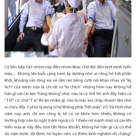
Cứ liên tiếp hết nhóm này đến nhóm khác chờ đợi đến lượt mình hiến
máu… Không khí buổi sáng hôm ấy dường như ai cũng hồ hởi phấn
khởi, khoảng sân rộng vui vẻ râm ran tiếng cười nói kháo nhau về “kỳ
tích” của mình: nào là chị rất sợ “bị chích” nhưng hôm nay không hề
hấn gì với cái kim “hàng khủng” nhé; nào là có thể thì anh đây hiến cả
“1 lít” cơ, chứ “1 xị” thì ăn nhằm gì; nào là máu em chảy nhanh lắm nhé
vì chưa đầy 3 phút là xong (chứ không phải “hết máu” à?). Và hình như
năm nay, anh chị em công ty tớ có vẻ khỏe hơn nhiều, không có
trường hợp nào bị ngất (năm ngoái có 1 thiếu nữ mảnh mai) và sau khi
hiến máu ai nấy đều tươi tắn khỏe khoắn, không hề hấn gì cả, có thể
do năm trước đã được tôi luyện nên có thêm kinh nghiệm rồi chăng?