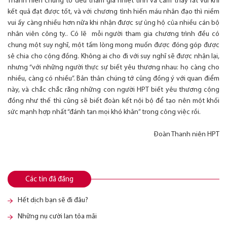
Thanh niên chúng tớ đều tham gia nhiệt tình và cảm thấy rất vui khi
kết quả đạt được tốt, và với chương tình hiến máu nhân đạo thì niềm
vui ấy càng nhiều hơn nữa khi nhận được sự ủng hộ của nhiều cán bộ
nhân viên công ty.. Có lẽ mỗi người tham gia chương trình đều có
chung một suy nghĩ, một tấm lòng mong muốn được đóng góp được
sẻ chia cho cộng đồng. Không ai cho đi với suy nghĩ sẽ được nhận lại,
nhưng “với những người thực sự biết yêu thương nhau: họ càng cho
nhiều, càng có nhiều”. Bản thân chúng tớ cũng đồng ý với quan điểm
này, và chắc chắc rằng những con người HPT biết yêu thương cộng
đồng như thế thì cũng sẽ biết đoàn kết nội bộ để tạo nên một khối
sức mạnh hợp nhất “đánh tan mọi khó khăn” trong công việc rồi.
Đoàn Thanh niên HPT
Các tin đã đăng
Hết dịch bạn sẽ đi đâu?
Những nụ cười lan tỏa mãi