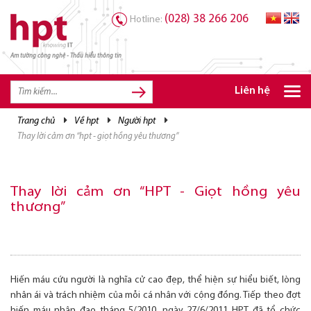
(028) 38 266 206
Hotline:
Am tường công nghệ - Thấu hiểu thông tin
TRANG CHỦ
TRANG CHỦ
Liên hệ
SẢN PHẨM HPT
trang chủ
về hpt
người hpt
thay lời cảm ơn “hpt - giọt hồng yêu thương”
GIẢI PHÁP
DỊCH VỤ
Thay lời cảm ơn “HPT - Giọt hồng yêu
TRI THỨC
thương”
CƠ HỘI NGHỀ NGHIỆP
Hiến máu cứu người là nghĩa cử cao đẹp, thể hiện sự hiểu biết, lòng
nhân ái và trách nhiệm của mỗi cá nhân với cộng đồng. Tiếp theo đợt
hiến máu nhân đạo tháng 5/2010, ngày 27/6/2011 HPT đã tổ chức