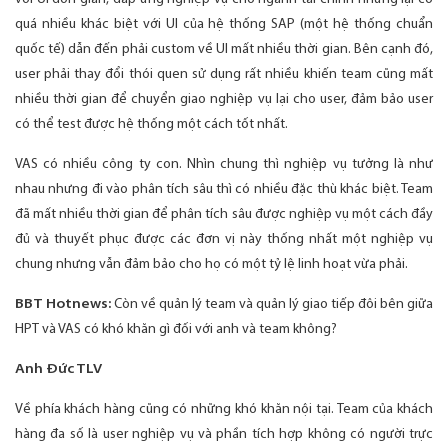
quá nhiều khác biệt với UI của hệ thống SAP (một hệ thống chuẩn
quốc tế) dẫn đến phải custom về UI mất nhiều thời gian. Bên cạnh đó,
user phải thay đổi thói quen sử dụng rất nhiều khiến team cũng mất
nhiều thời gian để chuyển giao nghiệp vụ lại cho user, đảm bảo user
có thể test được hệ thống một cách tốt nhất.
VAS có nhiều công ty con. Nhìn chung thì nghiệp vụ tưởng là như
nhau nhưng đi vào phân tích sâu thì có nhiều đặc thù khác biệt. Team
đã mất nhiều thời gian để phân tích sâu được nghiệp vụ một cách đầy
đủ và thuyết phục được các đơn vị này thống nhất một nghiệp vụ
chung nhưng vẫn đảm bảo cho họ có một tỷ lệ linh hoạt vừa phải.
BBT Hotnews:
Còn về quản lý team và quản lý giao tiếp đôi bên giữa
HPT và VAS có khó khăn gì đối với anh và team không?
Anh Đức TLV
Về phía khách hàng cũng có những khó khăn nội tại. Team của khách
hàng đa số là user nghiệp vụ và phần tích hợp không có người trực