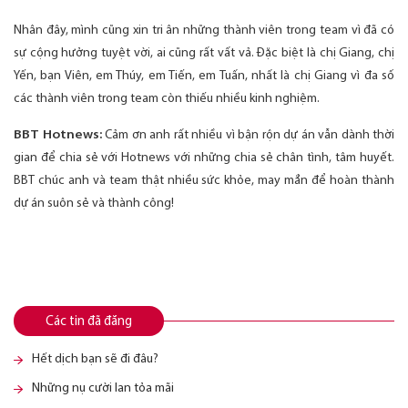
Nhân đây, mình cũng xin tri ân những thành viên trong team vì đã có
sự cộng hưởng tuyệt vời, ai cũng rất vất vả. Đặc biệt là chị Giang, chị
Yến, bạn Viên, em Thúy, em Tiến, em Tuấn, nhất là chị Giang vì đa số
các thành viên trong team còn thiếu nhiều kinh nghiệm.
BBT Hotnews:
Cảm ơn anh rất nhiều vì bận rộn dự án vẫn dành thời
gian để chia sẻ với Hotnews với những chia sẻ chân tình, tâm huyết.
BBT chúc anh và team thật nhiều sức khỏe, may mắn để hoàn thành
dự án suôn sẻ và thành công!
Các tin đã đăng
Hết dịch bạn sẽ đi đâu?
Những nụ cười lan tỏa mãi