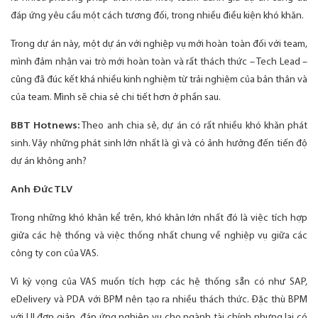
đáp ứng yêu cầu một cách tương đối, trong nhiều điều kiện khó khăn.
Trong dự án này, một dự án với nghiệp vụ mới hoàn toàn đối với team,
mình đảm nhận vai trò mới hoàn toàn và rất thách thức – Tech Lead –
cũng đã đúc kết khá nhiều kinh nghiệm từ trải nghiệm của bản thân và
của team. Mình sẽ chia sẻ chi tiết hơn ở phần sau.
BBT Hotnews:
Theo anh chia sẻ, dự án có rất nhiều khó khăn phát
sinh. Vậy những phát sinh lớn nhất là gì và có ảnh hưởng đến tiến độ
dự án không anh?
Anh Đức TLV
Trong những khó khăn kể trên, khó khăn lớn nhất đó là việc tích hợp
giữa các hệ thống và việc thống nhất chung về nghiệp vụ giữa các
công ty con của VAS.
Vì kỳ vọng của VAS muốn tích hợp các hệ thống sẵn có như SAP,
eDelivery và PDA với BPM nên tạo ra nhiều thách thức. Đặc thù BPM
với UI đơn giản, đáp ứng nghiệp vụ cho ngành tài chính nhưng lại có