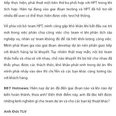
tiếp thực hiện, phải thuê một bên thứ ba phối hợp với HPT trong khi
tích hợp. Hiện tại đang vào giai đoạn testing và HPT đã hỗ trợ rất
nhiều để user có thể thực hiện được việc test hệ thống.
Về phía nội bộ team HPT, mình cũng gặp khó khăn khi bắt đầu vai trò
mới trong việc phân chia công việc cho team vì khi phân tích sâu
nghiệp vụ, nhân sự team không đủ để tải hết khối lượng công việc.
Mình phải tham gia vào giai đoạn develop dự án nên phần giao tiếp
với khách hàng lại bị khuyết. Tuy nhiên thật may mắn, nội bộ team
thấu hiểu và chia sẻ với nhau, chỗ nào khuyết thì bù trừ cho nhau đã
khắc phục được các thách thức, khó khăn phát sinh trong dự án. Khi
mình phải nhảy vào dev thì chị Yến và các bạn khác cùng tương tác
với khách hàng.
BBT Hotnews:
Hiện nay dự án đã đến giai đoạn nào và khi nào dự
kiến hoàn thành, thưa anh? Đến thời điểm này, anh đã đúc kết được
những kinh nghiệm gì cho team dự án và cho các bạn kỹ thuật khác?
Anh Đức TLV