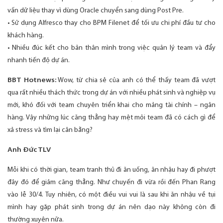
vấn dữ liệu thay vì dùng Oracle chuyển sang dùng Post Pre.
• Sử dụng Alfresco thay cho BPM Filenet để tối ưu chi phí đầu tư cho
khách hàng.
• Nhiều đúc kết cho bản thân mình trong việc quản lý team và đẩy
nhanh tiến độ dự án.
BBT Hotnews:
Wow, từ chia sẻ của anh có thể thấy team đã vượt
qua rất nhiều thách thức trong dự án với nhiều phát sinh và nghiệp vụ
mới, khó đối với team chuyên triển khai cho mảng tài chính – ngân
hàng. Vậy những lúc căng thẳng hay mệt mỏi team đã có cách gì để
xả stress và tìm lại cân bằng?
Anh Đức TLV
Mỗi khi có thời gian, team tranh thủ đi ăn uống, ăn nhậu hay đi phượt
đây đó để giảm căng thẳng. Như chuyến đi vừa rồi đến Phan Rang
vào lễ 30/4. Tuy nhiên, có một điều vui vui là sau khi ăn nhậu về tụi
mình hay gặp phát sinh trong dự án nên dạo này không còn đi
thường xuyên nữa.