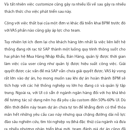
Và tất nhiên việc customize cũng gây ra nhiều lỗi về sau gây ra nhiều
thách thức cho việc phát triển sau này.
Cộng với việc thất bại của một đơn vị khác đã triển khai BPM trước đó
với VAS phần nào cũng gây áp lực cho team.
Tuy nhiên lợi ích đem lại cho khách hàng lớn nhất là việc liên kết hệ
thống đang rời rạc từ SAP thành một luồng quy trình thông suốt cho
hai phân hệ Mua Hàng Nhập Khẩu, Bán Hàng, quản lý được thời gian
làm việc của user cũng như quản lý được hiệu suất công việc. Giải
quyết được các vấn đề mà SAP vẫn chưa giải quyết được. VAS kỳ vọng
rất lớn vào dự án, họ mong muốn sau khi dự án hoàn thành BPM sẽ
tích hợp với các hệ thống nghiệp vụ lớn họ đang có và quản lý tập
trung. Ngoài ra, với UI có sẵn ở ngành ngân hàng đối với họ khá khó
để tương tác sử dụng nên họ đã yêu cầu custom đến 50%-60% UI. Dù
đến thời điểm này team dự án chưa tự tin để khẳng định có thể thỏa
mãn hết những yêu cầu cao này nhưng qua chặng đường dài nỗ lực
đào sâu nghiên cứu, tìm tòi nghiệp vụ (khá đặc thù) của ngành và đưa
ra nhiều phương pháp triển khai mới, team đánh giá dự án cũng đã