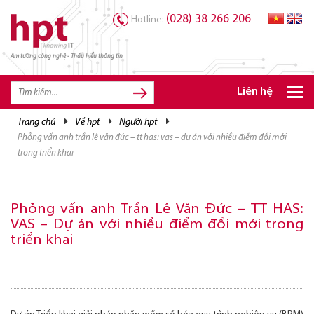
(028) 38 266 206
Hotline:
Am tường công nghệ - Thấu hiểu thông tin
TRANG CHỦ
TRANG CHỦ
Liên hệ
SẢN PHẨM HPT
trang chủ
về hpt
người hpt
phỏng vấn anh trần lê văn đức – tt has: vas – dự án với nhiều điểm đổi mới
GIẢI PHÁP
trong triển khai
DỊCH VỤ
TRI THỨC
Phỏng vấn anh Trần Lê Văn Đức – TT HAS:
VAS – Dự án với nhiều điểm đổi mới trong
CƠ HỘI NGHỀ NGHIỆP
triển khai