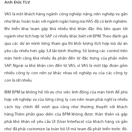
Anh Đức TLV
VAS là một khách hàng ngành công nghiệp nặng, nên nghiệp vụ gần
như khác hoàn toàn với ngành ngân hàng mà HAS đã có kinh nghiệm.
Khi triển khai team gặp khá nhiều khó khăn đặc thù liên quan tới
ngành như tích hợp từ SAP có nhiều khác biệt với BPM. Theo đánh giá
qua các dự án mình từng tham gia thì khối lượng tích hợp mà dự án
yêu cầu nhiều hơn gấp 3,4 lần bình thường. Số lượng các control trên
màn hình cũng khá nhiều đa phần đến từ đặc trưng của phần mềm
SAP. Ngoài ra khó khăn còn đến từ VAS, vì VAS là một tập đoàn gồm
nhiều công ty con nên sự khác nhau về nghiệp vụ của các công ty
con là rất nhiều.
IBM BPM lại không hề tối ưu cho việc linh động của màn hình để phù
hợp với nghiệp vụ của từng công ty con nên team phải nghĩ ra nhiều
cách tùy chỉnh để vượt qua cũng như thương thuyết với khách
hàng.Thêm phần giao diện của BPM không được thân thiện và gặp
phải khó khăn về yêu cầu UI (User Interface) của khách hàng và gần
như đã phải customize lại toàn bộ UI mà team đã phát triển trước đó.