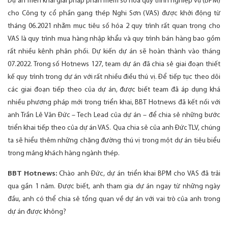
Dự án Triển khai giải pháp phần mềm số hóa quy trình nghiệp vụ (BPM)
cho Công ty cổ phần gang thép Nghi Sơn (VAS) được khởi động từ
tháng 06.2021 nhằm mục tiêu số hóa 2 quy trình rất quan trọng cho
VAS là quy trình mua hàng nhập khẩu và quy trình bán hàng bao gồm
rất nhiều kênh phân phối. Dự kiến dự án sẽ hoàn thành vào tháng
07.2022. Trong số Hotnews 127, team dự án đã chia sẻ giai đoạn thiết
kế quy trình trong dự án với rất nhiều điều thú vị. Để tiếp tục theo dõi
các giai đoạn tiếp theo của dự án, được biết team đã áp dụng khá
nhiều phương pháp mới trong triển khai, BBT Hotnews đã kết nối với
anh Trần Lê Văn Đức – Tech Lead của dự án – để chia sẻ những bước
triển khai tiếp theo của dự án VAS. Qua chia sẻ của anh Đức TLV, chúng
ta sẽ hiểu thêm những chặng đường thú vị trong một dự án tiêu biểu
trong mảng khách hàng ngành thép.
BBT Hotnews:
Chào anh Đức, dự án triển khai BPM cho VAS đã trải
qua gần 1 năm. Được biết, anh tham gia dự án ngay từ những ngày
đầu, anh có thể chia sẻ tổng quan về dự án với vai trò của anh trong
dự án được không?