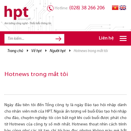
(028) 38 266 206
Hotline:
Am tường công nghệ - Thấu hiểu thông tin
TRANG CHỦ
TRANG CHỦ
Liên hệ
SẢN PHẨM HPT
trang chủ
về hpt
người hpt
hotnews trong mắt tôi
GIẢI PHÁP
DỊCH VỤ
Hotnews trong mắt tôi
TRI THỨC
CƠ HỘI NGHỀ NGHIỆP
Ngày đầu tiên tôi đến Tổng công ty là ngày Đào tạo hội nhập dành
cho nhân viên mới của HPT. Ngoài ấn tượng về buổi Đào tạo hội nhập
chu đáo, chuyên nghiệp tôi còn bất ngờ khi cuối buổi được phát cho
tờ Hotnews của công ty số mới nhất. Hotnews thoạt nhìn cách trình
bày cũng như các tờ tạp chí tôi hay đọc nhưng không màu mè bắt