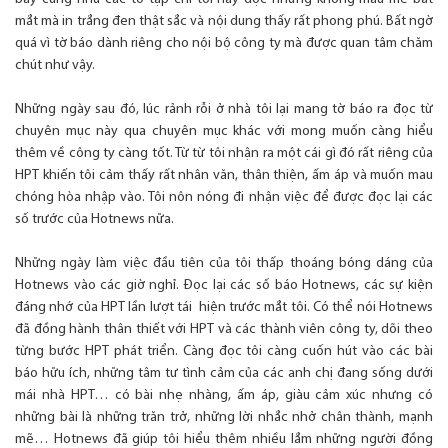
mắt mà in trắng đen thật sắc và nội dung thấy rất phong phú. Bất ngờ
quá vì tờ báo dành riêng cho nội bộ công ty mà được quan tâm chăm
chút như vậy.
Những ngày sau đó, lúc rảnh rỗi ở nhà tôi lại mang tờ báo ra đọc từ
chuyên mục này qua chuyên mục khác với mong muốn càng hiểu
thêm về công ty càng tốt. Từ từ tôi nhận ra một cái gì đó rất riêng của
HPT khiến tôi cảm thấy rất nhân văn, thân thiện, ấm áp và muốn mau
chóng hòa nhập vào. Tôi nôn nóng đi nhận việc để được đọc lại các
số trước của Hotnews nữa.
Những ngày làm việc đầu tiên của tôi thấp thoáng bóng dáng của
Hotnews vào các giờ nghỉ. Đọc lại các số báo Hotnews, các sự kiện
đáng nhớ của HPT lần lượt tái hiện trước mắt tôi. Có thể nói Hotnews
đã đồng hành thân thiết với HPT và các thành viên công ty, dõi theo
từng bước HPT phát triển. Càng đọc tôi càng cuốn hút vào các bài
báo hữu ích, những tâm tư tình cảm của các anh chị đang sống dưới
mái nhà HPT… có bài nhẹ nhàng, ấm áp, giàu cảm xúc nhưng có
những bài là những trăn trở, những lời nhắc nhở chân thành, mạnh
mẽ… Hotnews đã giúp tôi hiểu thêm nhiều lắm những người đồng