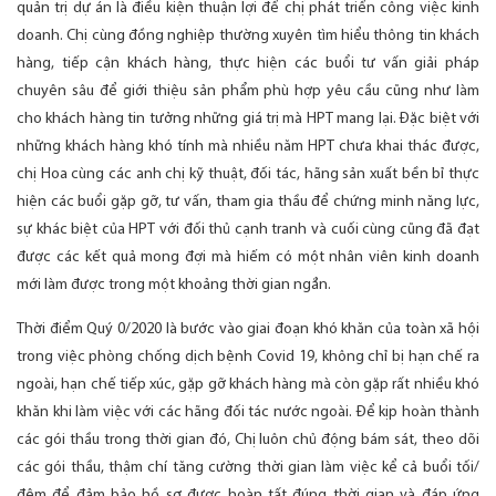
quản trị dự án là điều kiện thuận lợi để chị phát triển công việc kinh
doanh. Chị cùng đồng nghiệp thường xuyên tìm hiểu thông tin khách
hàng, tiếp cận khách hàng, thực hiện các buổi tư vấn giải pháp
chuyên sâu để giới thiệu sản phẩm phù hợp yêu cầu cũng như làm
cho khách hàng tin tưởng những giá trị mà HPT mang lại. Đặc biệt với
những khách hàng khó tính mà nhiều năm HPT chưa khai thác được,
chị Hoa cùng các anh chị kỹ thuật, đối tác, hãng sản xuất bền bỉ thực
hiện các buổi gặp gỡ, tư vấn, tham gia thầu để chứng minh năng lực,
sự khác biệt của HPT với đối thủ cạnh tranh và cuối cùng cũng đã đạt
được các kết quả mong đợi mà hiếm có một nhân viên kinh doanh
mới làm được trong một khoảng thời gian ngắn.
Thời điểm Quý 0/2020 là bước vào giai đoạn khó khăn của toàn xã hội
trong việc phòng chống dịch bệnh Covid 19, không chỉ bị hạn chế ra
ngoài, hạn chế tiếp xúc, gặp gỡ khách hàng mà còn gặp rất nhiều khó
khăn khi làm việc với các hãng đối tác nước ngoài. Để kịp hoàn thành
các gói thầu trong thời gian đó, Chị luôn chủ động bám sát, theo dõi
các gói thầu, thậm chí tăng cường thời gian làm việc kể cả buổi tối/
đêm để đảm bảo hồ sơ được hoàn tất đúng thời gian và đáp ứng