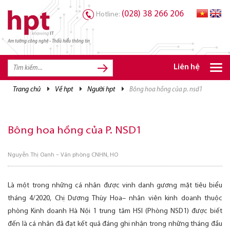
(028) 38 266 206
Hotline:
Am tường công nghệ - Thấu hiểu thông tin
TRANG CHỦ
TRANG CHỦ
Liên hệ
SẢN PHẨM HPT
trang chủ
về hpt
người hpt
bông hoa hồng của p. nsd1
GIẢI PHÁP
DỊCH VỤ
Bông hoa hồng của P. NSD1
TRI THỨC
Nguyễn Thị Oanh – Văn phòng CNHN, HO
CƠ HỘI NGHỀ NGHIỆP
Là một trong những cá nhân được vinh danh gương mặt tiêu biểu
tháng 4/2020, Chị Dương Thùy Hoa– nhân viên kinh doanh thuộc
phòng Kinh doanh Hà Nội 1 trung tâm HSI (Phòng NSD1) được biết
đến là cá nhân đã đạt kết quả đáng ghi nhận trong những tháng đầu