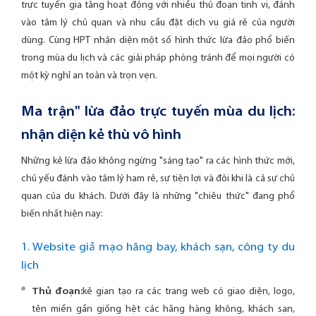
trực tuyến gia tăng hoạt động với nhiều thủ đoạn tinh vi, đánh
vào tâm lý chủ quan và nhu cầu đặt dịch vụ giá rẻ của người
dùng. Cùng HPT nhận diện một số hình thức lừa đảo phổ biến
trong mùa du lịch và các
giải pháp phòng tránh
để mọi người có
một kỳ nghỉ an toàn và trọn vẹn.
Ma trận" lừa đảo trực tuyến mùa du lịch:
nhận diện kẻ thù vô hình
Những kẻ lừa đảo không ngừng "sáng tạo" ra các hình thức mới,
chủ yếu đánh vào tâm lý ham rẻ, sự tiện lợi và đôi khi là cả sự chủ
quan của du khách. Dưới đây là những "chiêu thức" đang phổ
biến nhất hiện nay:
1. Website giả mạo hãng bay, khách sạn, công ty du
lịch
Thủ đoạn:
kẻ gian tạo ra các trang web có giao diện, logo,
tên miền gần giống hệt các hãng hàng không, khách sạn,