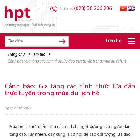
(028) 38 266 206
Hotline:
Am tường công nghệ - Thấu hiểu thông tin
TRANG CHỦ
TRANG CHỦ
Liên hệ
SẢN PHẨM HPT
trang chủ
tin tức
cảnh báo: gia tăng các hình thức lừa đảo trực tuyến trong mùa du lịch hè
GIẢI PHÁP
DỊCH VỤ
Cảnh báo: Gia tăng các hình thức lừa đảo
TRI THỨC
trực tuyến trong mùa du lịch hè
CƠ HỘI NGHỀ NGHIỆP
Ngày 27/05/2025
Mùa hè
là thời điểm nhu cầu du lịch, nghỉ dưỡng của người dân
tăng cao. Tuy nhiên, đây cũng là cơ hội để các đối tượng lừa đảo