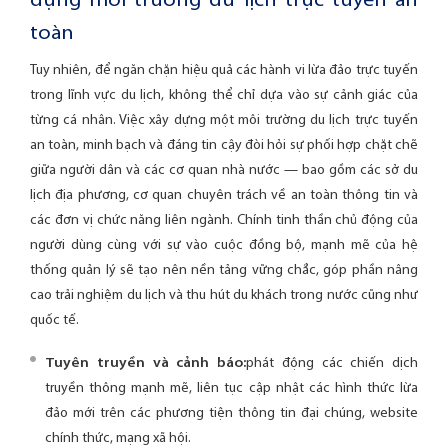
dựng môi trường du lịch trực tuyến an
toàn
Tuy nhiên, để ngăn chặn hiệu quả các hành vi lừa đảo trực tuyến
trong lĩnh vực du lịch, không thể chỉ dựa vào sự cảnh giác của
từng cá nhân. Việc xây dựng một môi trường du lịch trực tuyến
an toàn, minh bạch và đáng tin cậy đòi hỏi sự phối hợp chặt chẽ
giữa người dân và các cơ quan nhà nước — bao gồm các sở du
lịch địa phương, cơ quan chuyên trách về an toàn thông tin và
các đơn vị chức năng liên ngành. Chính tinh thần chủ động của
người dùng cùng với sự vào cuộc đồng bộ, mạnh mẽ của hệ
thống quản lý sẽ tạo nên nền tảng vững chắc, góp phần nâng
cao trải nghiệm du lịch và thu hút du khách trong nước cũng như
quốc tế.
Tuyên truyền và cảnh báo:
phát động các chiến dịch
truyền thông mạnh mẽ, liên tục cập nhật các hình thức lừa
đảo mới trên các phương tiện thông tin đại chúng, website
chính thức, mạng xã hội.