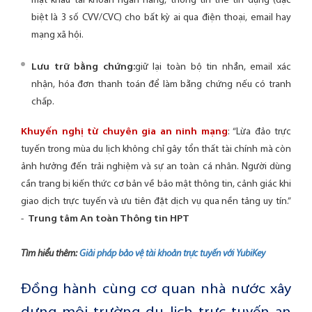
mật khẩu tài khoản ngân hàng, thông tin thẻ tín dụng (đặc
biệt là 3 số CVV/CVC) cho bất kỳ ai qua điện thoại, email hay
mạng xã hội.
Lưu trữ bằng chứng:
giữ lại toàn bộ tin nhắn, email xác
nhận, hóa đơn thanh toán để làm bằng chứng nếu có tranh
chấp.
Khuyến nghị từ chuyên gia an ninh mạng
: “Lừa đảo trực
tuyến trong mùa du lịch không chỉ gây tổn thất tài chính mà còn
ảnh hưởng đến trải nghiệm và sự an toàn cá nhân. Người dùng
cần trang bị kiến thức cơ bản về bảo mật thông tin, cảnh giác khi
giao dịch trực tuyến và ưu tiên đặt dịch vụ qua nền tảng uy tín.”
-
Trung tâm An toàn Thông tin HPT
Tìm hiểu thêm:
Giải pháp bảo vệ tài khoản trực tuyến với YubiKey
Đồng hành cùng cơ quan nhà nước xây