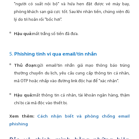
"người có suất nội bộ" và hứa hẹn đặt được vé máy bay,
phòng khách sạn giá cực tốt. Sau khi nhận tiền, chúng viện đủ
lý do trì hoãn rồi "bốc hơi".
Hậu quả:
mất trắng số tiền đã đưa.
5.
Phishing tinh vi qua email/tin nhắn
Thủ đoạn:
gửi email/tin nhắn giả mạo thông báo trúng
thưởng chuyến du lịch, yêu cầu cung cấp thông tin cá nhân,
mã OTP hoặc nhấp vào đường link độc hại để "xác nhận".
Hậu quả:
mất thông tin cá nhân, tài khoản ngân hàng, thậm
chí bị cài mã độc vào thiết bị.
Xem thêm:
Cách nhận biết và phòng chống email
phishing