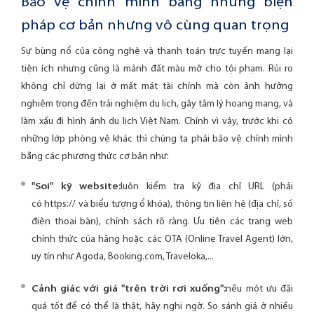
Bảo vệ chính mình bằng những biện
pháp cơ bản nhưng vô cùng quan trọng
Sự bùng nổ của công nghệ và thanh toán trực tuyến mang lại
tiện ích nhưng cũng là mảnh đất màu mỡ cho tội phạm. Rủi ro
không chỉ dừng lại ở mất mát tài chính mà còn ảnh hưởng
nghiêm trọng đến trải nghiệm du lịch, gây tâm lý hoang mang, và
làm xấu đi hình ảnh du lịch Việt Nam. Chính vì vậy, trước khi có
những lớp phòng vệ khác thì chúng ta phải bảo vệ chính mình
bằng các phương thức cơ bản như:
"Soi" kỹ website:
luôn kiểm tra kỹ địa chỉ URL (phải
có https:// và biểu tượng ổ khóa), thông tin liên hệ (địa chỉ, số
điện thoại bàn), chính sách rõ ràng. Ưu tiên các trang web
chính thức của hãng hoặc các OTA (Online Travel Agent) lớn,
uy tín như Agoda, Booking.com, Traveloka,...
Cảnh giác với giá "trên trời rơi xuống":
nếu một ưu đãi
quá tốt để có thể là thật, hãy nghi ngờ. So sánh giá ở nhiều