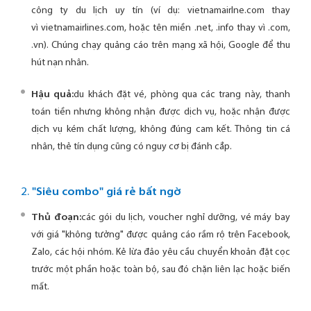
công ty du lịch uy tín (ví dụ: vietnamairlne.com thay
vì vietnamairlines.com, hoặc tên miền .net, .info thay vì .com,
.vn). Chúng chạy quảng cáo trên mạng xã hội, Google để thu
hút nạn nhân.
Hậu quả:
du khách đặt vé, phòng qua các trang này, thanh
toán tiền nhưng không nhận được dịch vụ, hoặc nhận được
dịch vụ kém chất lượng, không đúng cam kết. Thông tin cá
nhân, thẻ tín dụng cũng có nguy cơ bị đánh cắp.
2.
"Siêu combo" giá rẻ bất ngờ
Thủ đoạn:
các gói du lịch, voucher nghỉ dưỡng, vé máy bay
với giá "không tưởng" được quảng cáo rầm rộ trên Facebook,
Zalo, các hội nhóm. Kẻ lừa đảo yêu cầu chuyển khoản đặt cọc
trước một phần hoặc toàn bộ, sau đó chặn liên lạc hoặc biến
mất.