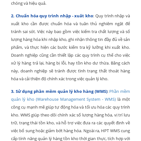
chóng và hiệu quả.
2. Chuẩn hóa quy trình nhập - xuất kho
: Quy trình nhập và
xuất kho cần được chuẩn hóa và tuân thủ nghiêm ngặt để
tránh sai sót. Việc này bao gồm việc kiểm tra chất lượng và số
lượng hàng hóa khi nhập kho, ghi nhận thông tin đầy đủ về sản
phẩm, và thực hiện các bước kiểm tra kỹ lưỡng khi xuất kho.
Doanh nghiệp cũng cần thiết lập các quy trình cụ thể cho việc
xử lý hàng trả lại, hàng bị lỗi, hay tồn kho dư thừa. Bằng cách
này, doanh nghiệp sẽ tránh được tình trạng thất thoát hàng
hóa và cải thiện độ chính xác trong việc quản lý kho.
3. Sử dụng phần mềm quản lý kho hàng (WMS)
:
Phần mềm
quản lý kho (Warehouse Management System - WMS)
là một
công cụ mạnh mẽ giúp tự động hóa và tối ưu hóa các quy trình
kho. WMS giúp theo dõi chính xác số lượng hàng hóa, vị trí lưu
trữ, trạng thái tồn kho, và hỗ trợ việc đưa ra các quyết định về
việc bổ sung hoặc giảm bớt hàng hóa. Ngoài ra, HPT WMS cung
cấp tính năng quản lý hàng tồn kho thời gian thực, tích hợp với