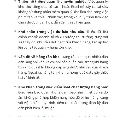
Thiếu hệ thống quản lý chuyên nghiệp
: Việc quản lý
kho thủ công qua sổ sách hoặc Excel dễ xảy ra sai sót,
không sử dụng phần mềm quản lý kho làm cho công việc
phức tạp và thiếu chính xác, trong khi quy trình làm việc
chưa được chuẩn hóa, dẫn đến thiếu hiệu quả.
Khó khăn trong việc dự báo nhu cầu
: Thiếu dữ liệu
chính xác về doanh số và xu hướng thị trường, cùng với
sự thay đổi nhu cầu đột ngột của khách hàng, tạo áp lực
lên công tác quản lý hàng tồn kho.
Vấn đề về hàng tồn kho
: Hàng tồn kho quá nhiều dẫn
đến lãng phí vốn và chi phí bảo quản cao, trong khi hàng
tồn kho quá ít lại không đáp ứng được nhu cầu của khách
hàng. Ngoài ra, hàng tồn kho hư hỏng, quá date gây thiệt
hại về kinh tế.
Khó khăn trong việc kiểm soát chất lượng hàng hóa
:
Điều kiện bảo quản không đảm bảo như nhiệt độ và độ
ẩm không phù hợp khiến hàng hóa dễ bị hư hỏng, cùng
với việc thiếu quy trình kiểm tra chất lượng định kỳ dẫn
đến phát hiện lỗi muộn.