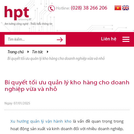
(028) 38 266 206
Hotline:
Am tường công nghệ - Thấu hiểu thông tin
TRANG CHỦ
TRANG CHỦ
Liên hệ
SẢN PHẨM HPT
trang chủ
tin tức
bí quyết tối ưu quản lý kho hàng cho doanh nghiệp vừa và nhỏ
GIẢI PHÁP
DỊCH VỤ
Bí quyết tối ưu quản lý kho hàng cho doanh
TRI THỨC
nghiệp vừa và nhỏ
CƠ HỘI NGHỀ NGHIỆP
Ngày 07/01/2025
Xu hướng quản lý vận hành kho
là vấn đề quan trọng trong
hoạt động sản xuất và kinh doanh đối với nhiều doanh nghiệp,