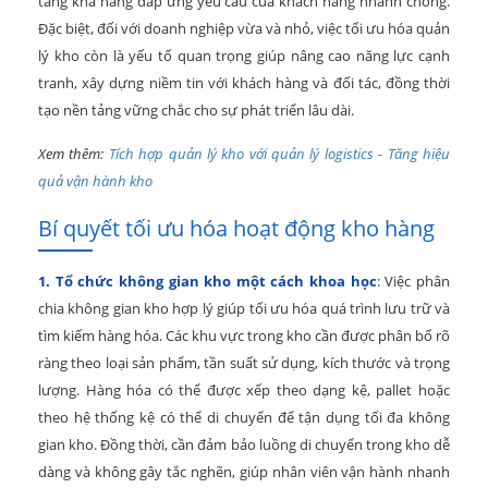
tăng khả năng đáp ứng yêu cầu của khách hàng nhanh chóng.
Đặc biệt, đối với doanh nghiệp vừa và nhỏ, việc tối ưu hóa quản
lý kho còn là yếu tố quan trọng giúp nâng cao năng lực cạnh
tranh, xây dựng niềm tin với khách hàng và đối tác, đồng thời
tạo nền tảng vững chắc cho sự phát triển lâu dài.
Xem thêm:
Tích hợp quản lý kho với quản lý logistics - Tăng hiệu
quả vận hành kho
Bí quyết tối ưu hóa hoạt động kho hàng
1. Tổ chức không gian kho một cách khoa học
: Việc phân
chia không gian kho hợp lý giúp tối ưu hóa quá trình lưu trữ và
tìm kiếm hàng hóa. Các khu vực trong kho cần được phân bổ rõ
ràng theo loại sản phẩm, tần suất sử dụng, kích thước và trọng
lượng. Hàng hóa có thể được xếp theo dạng kệ, pallet hoặc
theo hệ thống kệ có thể di chuyển để tận dụng tối đa không
gian kho. Đồng thời, cần đảm bảo luồng di chuyển trong kho dễ
dàng và không gây tắc nghẽn, giúp nhân viên vận hành nhanh