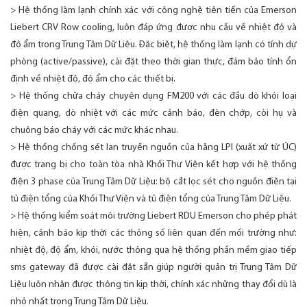
> Hệ thống làm lạnh chính xác với công nghệ tiên tiến của Emerson
Liebert CRV Row cooling, luôn đáp ứng được nhu cầu về nhiệt độ và
độ ẩm trong Trung Tâm Dữ Liệu. Đặc biệt, hệ thống làm lạnh có tính dự
phòng (active/passive), cài đặt theo thời gian thực, đảm bảo tính ổn
định về nhiệt độ, độ ẩm cho các thiết bị.
> Hệ thống chữa cháy chuyên dụng FM200 với các đầu dò khói loại
điện quang, dò nhiệt với các mức cảnh báo, đèn chớp, còi hụ và
chuông báo cháy với các mức khác nhau.
> Hệ thống chống sét lan truyền nguồn của hãng LPI (xuất xứ từ ÚC)
được trang bị cho toàn tòa nhà Khối Thư Viện kết hợp với hệ thống
điện 3 phase của Trung Tâm Dữ Liệu: bộ cắt lọc sét cho nguồn điện tại
tủ điện tổng của Khối Thư Viện và tủ điện tổng của Trung Tâm Dữ Liệu.
> Hệ thống kiểm soát môi trường Liebert RDU Emerson cho phép phát
hiện, cảnh báo kịp thời các thông số liên quan đến mối trường như:
nhiệt độ, độ ẩm, khói, nước thông qua hệ thống phần mềm giao tiếp
sms gateway đã được cài đặt sẵn giúp người quản trị Trung Tâm Dữ
Liệu luôn nhận được thông tin kịp thời, chính xác những thay đổi dù là
nhỏ nhất trong Trung Tâm Dữ Liệu.