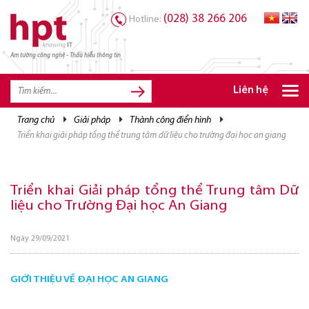
(028) 38 266 206
Hotline:
Am tường công nghệ - Thấu hiểu thông tin
TRANG CHỦ
TRANG CHỦ
Liên hệ
SẢN PHẨM HPT
trang chủ
giải pháp
thành công điển hình
triển khai giải pháp tổng thể trung tâm dữ liệu cho trường đại học an giang
GIẢI PHÁP
DỊCH VỤ
Triển khai Giải pháp tổng thể Trung tâm Dữ
TRI THỨC
liệu cho Trường Đại học An Giang
CƠ HỘI NGHỀ NGHIỆP
Ngày 29/09/2021
GIỚI THIỆU VỀ ĐẠI HỌC AN GIANG