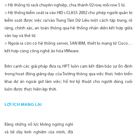
> Hệ thống tủ rack chuyên nghiệp, chia thành 02 row, mỗi row 5 tủ.
> Hệ thống kiểm soát ra vào HID i-CLASS 2002 cho phép người quản trị
kiểm soát được việc ra/vào Trung Tâm Dữ Liệu một cách tập trung, rõ
ràng, chính xác, an toàn thông qua hệ thống nhận diện kết hợp giữa
vân tay và thẻ từ.
> Ngoài ra còn có hệ thống server, SAN IBM, thiết bị mạng từ Cisco…
kết hợp cùng công nghệ ảo hóa VMware.
Bên cạnh các giải pháp đưa ra, HPT luôn cam kết đảm bảo sự ổn định
trong hoạt động giảng dạy của Trường thông qua việc thực hiện triển
khai dự án ngoài giờ làm việc; hỗ trợ kỹ thuật cho người dùng cuối
luôn được thực hiện kịp thời.
LỢI ÍCH MANG LẠI
Bằng những nỗ lực không ngừng nghỉ
và bề dày kinh nghiệm của mình, đội