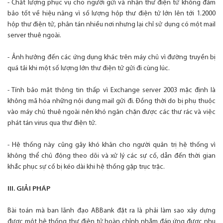
- Chất lượng phục vụ cho người gửi và nhận thư điện tử không đảm
bảo tốt về hiệu năng vì số lượng hộp thư điện tử lớn lên tới 1.2000
hộp thư điện tử, phân tán nhiều nơi nhưng lại chỉ sử dụng có một mail
server thuê ngoài.
- Ảnh hưởng đến các ứng dụng khác trên máy chủ vì đường truyền bị
quá tải khi một số lượng lớn thư điện tử gửi đi cùng lúc.
- Tính bảo mật thông tin thấp vì Exchange server 2003 mặc định là
không mã hóa những nội dung mail gửi đi. Đồng thời do bị phụ thuộc
vào máy chủ thuê ngoài nên khó ngăn chặn được các thư rác và việc
phát tán virus qua thư điện tử.
- Hệ thống này cũng gây khó khăn cho người quản trị hệ thống vì
không thể chủ động theo dõi và xử lý các sự cố, dẫn đến thời gian
khắc phục sự cố bị kéo dài khi hệ thống gặp trục trặc.
III. GIẢI PHÁP
Bài toán mà ban lãnh đạo ABBank đặt ra là phải làm sao xây dựng
được một hệ thống thư điện tử hoàn chỉnh nhằm đáp ứng được nhu