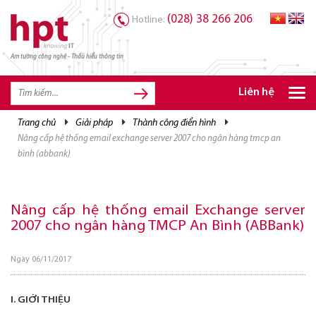
(028) 38 266 206
Hotline:
Am tường công nghệ - Thấu hiểu thông tin
TRANG CHỦ
TRANG CHỦ
Liên hệ
SẢN PHẨM HPT
trang chủ
giải pháp
thành công điển hình
nâng cấp hệ thống email exchange server 2007 cho ngân hàng tmcp an
GIẢI PHÁP
bình (abbank)
DỊCH VỤ
TRI THỨC
Nâng cấp hệ thống email Exchange server
2007 cho ngân hàng TMCP An Bình (ABBank)
CƠ HỘI NGHỀ NGHIỆP
Ngày 06/11/2017
I. GIỚI THIỆU