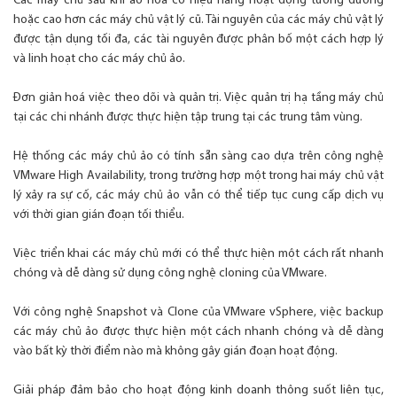
Các máy chủ sau khi ảo hoá có hiệu năng hoạt động tương đương
hoặc cao hơn các máy chủ vật lý cũ. Tài nguyên của các máy chủ vật lý
được tận dụng tối đa, các tài nguyên được phân bố một cách hợp lý
và linh hoạt cho các máy chủ ảo.
Đơn giản hoá việc theo dõi và quản trị. Việc quản trị hạ tầng máy chủ
tại các chi nhánh được thực hiện tập trung tại các trung tâm vùng.
Hệ thống các máy chủ ảo có tính sẵn sàng cao dựa trên công nghệ
VMware High Availability, trong trường hợp một trong hai máy chủ vật
lý xảy ra sự cố, các máy chủ ảo vẫn có thể tiếp tục cung cấp dịch vụ
với thời gian gián đoạn tối thiểu.
Việc triển khai các máy chủ mới có thể thực hiện một cách rất nhanh
chóng và dễ dàng sử dụng công nghệ cloning của VMware.
Với công nghệ Snapshot và Clone của VMware vSphere, việc backup
các máy chủ ảo được thực hiện một cách nhanh chóng và dễ dàng
vào bất kỳ thời điểm nào mà không gây gián đoạn hoạt động.
Giải pháp đảm bảo cho hoạt động kinh doanh thông suốt liên tục,