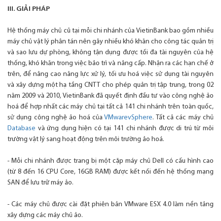
III. GIẢI PHÁP
Hệ thống máy chủ cũ tại mỗi chi nhánh của VietinBank bao gồm nhiều
máy chủ vật lý phân tán nên gây nhiều khó khăn cho công tác quản trị
và sao lưu dự phòng, không tận dụng được tối đa tài nguyên của hệ
thống, khó khăn trong việc bảo trì và nâng cấp. Nhận ra các hạn chế ở
trên, để nâng cao năng lực xử lý, tối ưu hoá việc sử dụng tài nguyên
và xây dựng một hạ tầng CNTT cho phép quản trị tập trung, trong 02
năm 2009 và 2010, VietinBank đã quyết định đầu tư vào công nghệ ảo
hoá để hợp nhất các máy chủ tại tất cả 141 chi nhánh trên toàn quốc,
sử dụng công nghệ ảo hoá của
VMwarevSphere
. Tất cả các máy chủ
Database
và ứng dụng hiện có tại 141 chi nhánh được di trú từ môi
trường vật lý sang hoạt động trên môi trường ảo hoá.
- Mỗi chi nhánh được trang bị một cặp máy chủ Dell có cấu hình cao
(từ 8 đến 16 CPU Core, 16GB RAM) được kết nối đến hệ thống mạng
SAN để lưu trữ máy ảo.
- Các máy chủ được cài đặt phiên bản VMware ESX 4.0 làm nền tảng
xây dựng các máy chủ ảo.