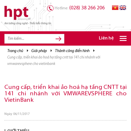
(028) 38 266 206
Hotline:
Am tường công nghệ - Thấu hiểu thông tin
TRANG CHỦ
TRANG CHỦ
Liên hệ
SẢN PHẨM HPT
trang chủ
giải pháp
thành công điển hình
cung cấp, triển khai ảo hoá hạ tầng cntt tại 141 chi nhánh với
GIẢI PHÁP
vmwarevsphere cho vietinbank
DỊCH VỤ
TRI THỨC
Cung cấp, triển khai ảo hoá hạ tầng CNTT tại
141 chi nhánh với VMWAREVSPHERE cho
CƠ HỘI NGHỀ NGHIỆP
VietinBank
Ngày 06/11/2017
I. GIỚI THIỆU