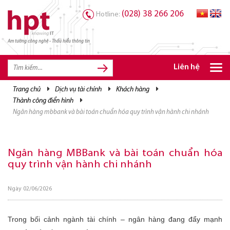
(028) 38 266 206
Hotline:
Am tường công nghệ - Thấu hiểu thông tin
TRANG CHỦ
TRANG CHỦ
Liên hệ
SẢN PHẨM HPT
trang chủ
dịch vụ tài chính
khách hàng
thành công điển hình
GIẢI PHÁP
ngân hàng mbbank và bài toán chuẩn hóa quy trình vận hành chi nhánh
DỊCH VỤ
TRI THỨC
Ngân hàng MBBank và bài toán chuẩn hóa
quy trình vận hành chi nhánh
CƠ HỘI NGHỀ NGHIỆP
Ngày 02/06/2026
Trong bối cảnh ngành tài chính – ngân hàng đang đẩy mạnh