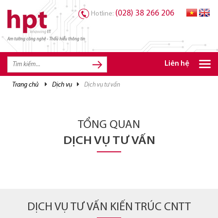
(028) 38 266 206
Hotline:
Am tường công nghệ - Thấu hiểu thông tin
TRANG CHỦ
TRANG CHỦ
Liên hệ
SẢN PHẨM HPT
trang chủ
dịch vụ
dịch vụ tư vấn
GIẢI PHÁP
DỊCH VỤ
TỔNG QUAN
TRI THỨC
DỊCH VỤ TƯ VẤN
CƠ HỘI NGHỀ NGHIỆP
DỊCH VỤ TƯ VẤN KIẾN TRÚC CNTT