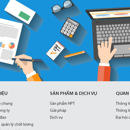
HIỆU
SẢN PHẨM & DỊCH VỤ
QUAN
u chung
Sản phẩm HPT
Thông t
ông ty
Giải pháp
Thông t
 đạo
Dịch vụ
Đại hội
 quản lý chất lượng