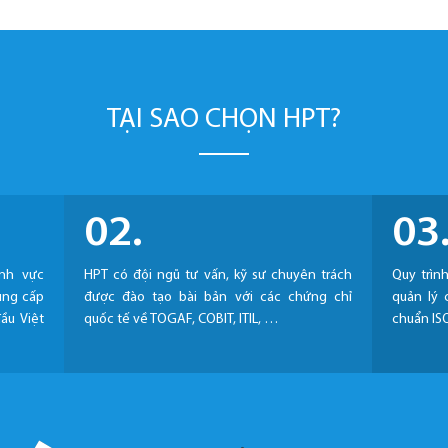
TẠI SAO CHỌN HPT?
02.
03
ĩnh vực
HPT có đội ngũ tư vấn, kỹ sư chuyên trách
Quy trìn
ung cấp
được đào tạo bài bản với các chứng chỉ
quản lý 
ầu Việt
quốc tế về TOGAF, COBIT, ITIL, …
chuẩn IS