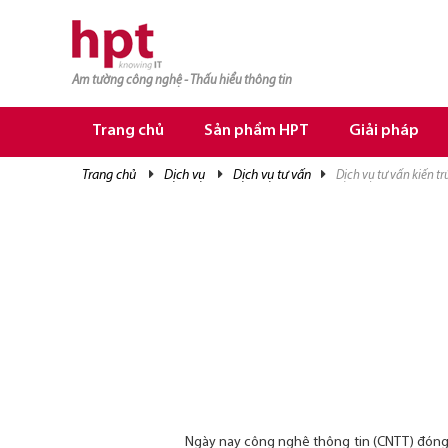
Am tường công nghệ - Thấu hiểu thông tin
TRANG CHỦ
TRANG CHỦ
Trang chủ
Sản phẩm HPT
Giải pháp
SẢN PHẨM HPT
trang chủ
dịch vụ
dịch vụ tư vấn
dịch vụ tư vấn kiến tr
GIẢI PHÁP
DỊCH VỤ
TRI THỨC
CƠ HỘI NGHỀ NGHIỆP
Ngày nay công nghệ thông tin (CNTT) đóng v