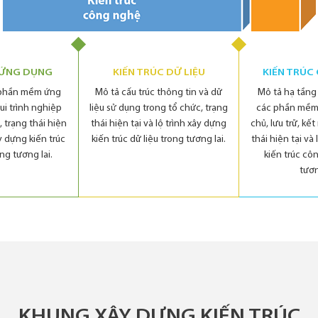
 ỨNG DỤNG
KIẾN TRÚC DỮ LIỆU
KIẾN TRÚC
 phần mềm ứng
Mô tả cấu trúc thông tin và dữ
Mô tả hạ tần
ui trình nghiệp
liệu sử dụng trong tổ chức, trạng
các phần mềm
, trạng thái hiện
thái hiện tại và lộ trình xây dựng
chủ, lưu trữ, kết
ây dựng kiến trúc
kiến trúc dữ liệu trong tương lai.
thái hiện tại và
ng tương lai.
kiến trúc cô
tươn
KHUNG XÂY DỰNG KIẾN TRÚC