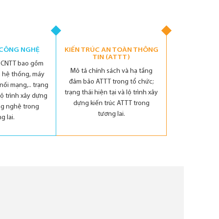
 CÔNG NGHỆ
KIẾN TRÚC AN TOÀN THÔNG
TIN (ATTT)
g CNTT bao gồm
Mô tả chính sách và hạ tầng
 hệ thống, máy
đảm bảo ATTT trong tổ chức;
 nối mạng,.. trạng
trạng thái hiện tại và lộ trình xây
 lộ trình xây dựng
dựng kiến trúc ATTT trong
ng nghệ trong
tương lai.
g lai.