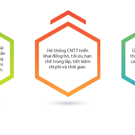
ài
Hệ thống CNTT triển
Ứ
gắn
khai đồng bộ, tối ưu, hạn
th
ng
chế trùng lắp, tiết kiệm
ca
êu
chi phí và thời gian.
c.