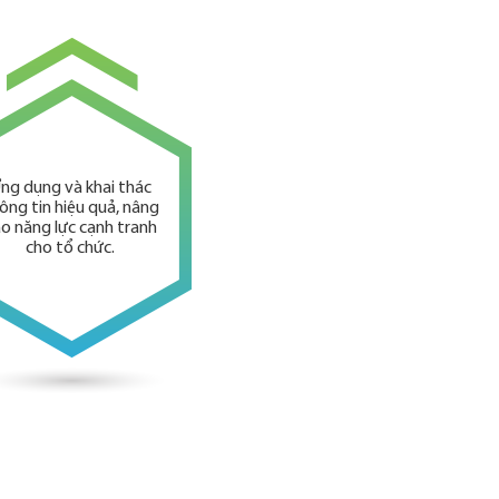
ng dụng và khai thác
ông tin hiệu quả, nâng
o năng lực cạnh tranh
cho tổ chức.