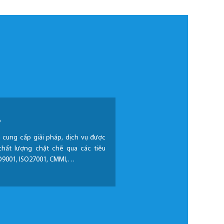
.
h cung cấp giải pháp, dịch vụ được
chất lượng chặt chẽ qua các tiêu
O9001, ISO27001, CMMI,…