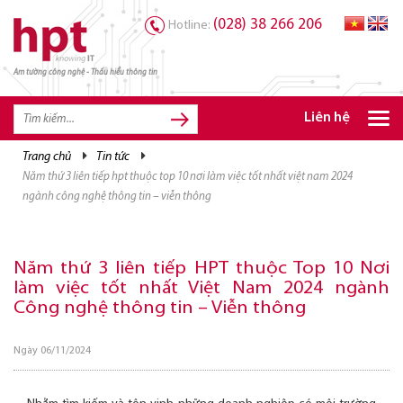
(028) 38 266 206
Hotline:
Am tường công nghệ - Thấu hiểu thông tin
TRANG CHỦ
TRANG CHỦ
Liên hệ
SẢN PHẨM HPT
trang chủ
tin tức
năm thứ 3 liên tiếp hpt thuộc top 10 nơi làm việc tốt nhất việt nam 2024
GIẢI PHÁP
ngành công nghệ thông tin – viễn thông
DỊCH VỤ
TRI THỨC
Năm thứ 3 liên tiếp HPT thuộc Top 10 Nơi
làm việc tốt nhất Việt Nam 2024 ngành
CƠ HỘI NGHỀ NGHIỆP
Công nghệ thông tin – Viễn thông
Ngày 06/11/2024