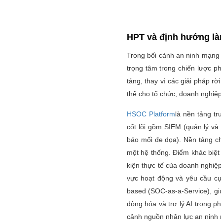
HPT và định hướng là
Trong bối cảnh an ninh mạng 
trọng tâm trong chiến lược p
tảng, thay vì các giải pháp r
thể cho tổ chức, doanh nghiệp
HSOC Platform
là nền tảng t
cốt lõi gồm SIEM (quản lý và
báo mối đe dọa). Nền tảng ch
một hệ thống. Điểm khác biệ
kiện thực tế của doanh nghiệp
vực hoạt động và yêu cầu cụ
based (SOC-as-a-Service), gi
động hóa và trợ lý AI trong p
cảnh nguồn nhân lực an ninh