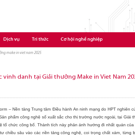
Dịch vụ
Tri thức
Cơ hội nghề nghiệp
ưởng make in viet nam 2025
vinh danh tại Giải thưởng Make in Viet Nam 20
orm – Nền tảng Trung tâm Điều hành An ninh mạng do HPT nghiên cứu
ản phẩm công nghệ số xuất sắc cho thị trường nước ngoài, tại Giải
 tổ chức công bố. Thành tích này phản ánh hướng đi nhất quán của 
tư chiều sâu vào các nền tảng công nghệ, coi trọng chất xám, từn