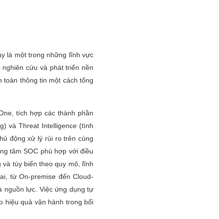
y là một trong những lĩnh vực
 nghiên cứu và phát triển nền
n toàn thông tin một cách tổng
-One, tích hợp các thành phần
 và Threat Intelligence (tình
ủ động xử lý rủi ro trên cùng
ung tâm SOC phù hợp với điều
 và tùy biến theo quy mô, lĩnh
ai, từ On-premise đến Cloud-
à nguồn lực. Việc ứng dụng tự
ao hiệu quả vận hành trong bối