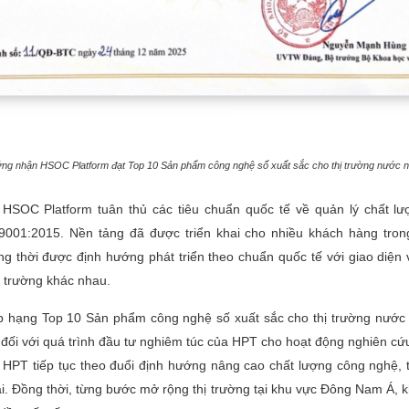
ng nhận HSOC Platform đạt Top 10 Sản phẩm công nghệ số xuất sắc cho thị trường nước n
HSOC Platform tuân thủ các tiêu chuẩn quốc tế về quản lý chất lư
001:2015. Nền tảng đã được triển khai cho nhiều khách hàng trong
ng thời được định hướng phát triển theo chuẩn quốc tế với giao diện v
hị trường khác nhau.
 hạng Top 10 Sản phẩm công nghệ số xuất sắc cho thị trường nước n
 đối với quá trình đầu tư nghiêm túc của HPT cho hoạt động nghiên cứu
, HPT tiếp tục theo đuổi định hướng nâng cao chất lượng công nghệ,
ai. Đồng thời, từng bước mở rộng thị trường tại khu vực Đông Nam Á, 