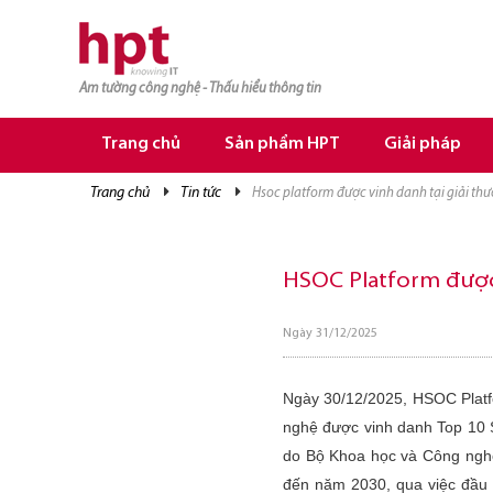
Am tường công nghệ - Thấu hiểu thông tin
TRANG CHỦ
TRANG CHỦ
Trang chủ
Sản phẩm HPT
Giải pháp
SẢN PHẨM HPT
trang chủ
tin tức
hsoc platform được vinh danh tại giải th
GIẢI PHÁP
DỊCH VỤ
HSOC Platform được 
TRI THỨC
Ngày 31/12/2025
CƠ HỘI NGHỀ NGHIỆP
Ngày 30/12/2025, HSOC Platf
nghệ được vinh danh Top 10 S
do Bộ Khoa học và Công nghệ
đến năm 2030, qua việc đầu 