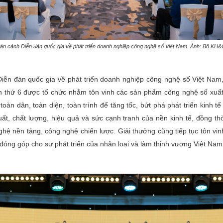
àn cảnh Diễn đàn quốc gia về phát triển doanh nghiệp công nghệ số Việt Nam. Ảnh: Bộ KH
iễn đàn quốc gia về phát triển doanh nghiệp công nghệ số Việt Na
 thứ 6 được tổ chức nhằm tôn vinh các sản phẩm công nghệ số xuất 
oàn dân, toàn diện, toàn trình để tăng tốc, bứt phá phát triển kinh tế
ất, chất lượng, hiệu quả và sức cạnh tranh của nền kinh tế, đồng th
nghệ nền tảng, công nghệ chiến lược. Giải thưởng cũng tiếp tục tôn v
 đóng góp cho sự phát triển của nhân loại và làm thịnh vượng Việt Nam