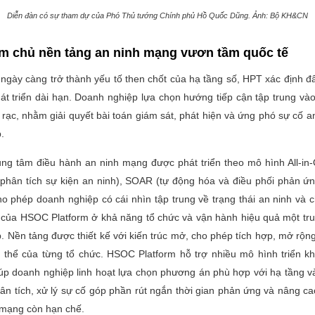
Diễn đàn có sự tham dự của Phó Thủ tướng Chính phủ Hồ Quốc Dũng.
Ảnh: Bộ KH&CN
m chủ nền tảng an ninh mạng vươn tầm quốc tế
ngày càng trở thành yếu tố then chốt của hạ tầng số, HPT xác định đâ
hát triển dài hạn. Doanh nghiệp lựa chọn hướng tiếp cận tập trung vào
ời rạc, nhằm giải quyết bài toán giám sát, phát hiện và ứng phó sự cố a
.
rung tâm điều hành an ninh mạng được phát triển theo mô hình All-in
 phân tích sự kiện an ninh), SOAR (tự động hóa và điều phối phản ứng)
o phép doanh nghiệp có cái nhìn tập trung về trạng thái an ninh và ch
t của HSOC Platform ở khả năng tổ chức và vận hành hiệu quả một tr
. Nền tảng được thiết kế với kiến trúc mở, cho phép tích hợp, mở rộng
 thể của từng tổ chức. HSOC Platform hỗ trợ nhiều mô hình triển kh
úp doanh nghiệp linh hoạt lựa chọn phương án phù hợp với hạ tầng v
hân tích, xử lý sự cố góp phần rút ngắn thời gian phản ứng và nâng c
 mạng còn hạn chế.