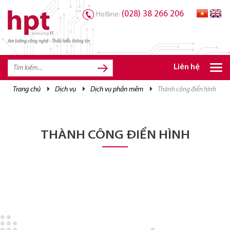
(028) 38 266 206
Hotline:
Am tường công nghệ - Thấu hiểu thông tin
TRANG CHỦ
TRANG CHỦ
Liên hệ
SẢN PHẨM HPT
trang chủ
dịch vụ
dịch vụ phần mềm
thành công điển hình
GIẢI PHÁP
DỊCH VỤ
THÀNH CÔNG ĐIỂN HÌNH
TRI THỨC
CƠ HỘI NGHỀ NGHIỆP